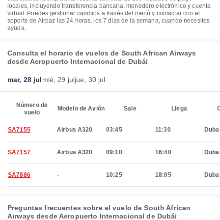
locales, incluyendo transferencia bancaria, monedero electrónico y cuenta
virtual. Puedes gestionar cambios a través del menú y contactar con el
soporte de Airpaz las 24 horas, los 7 días de la semana, cuando necesites
ayuda.
Consulta el horario de vuelos de South African Airways
desde Aeropuerto Internacional de Dubái
mar, 28 jul
mié, 29 jul
jue, 30 jul
Número de
Modelo de Avión
Sale
Llega
C
vuelo
SA7155
Airbus A320
03:45
11:30
Duba
SA7157
Airbus A320
09:10
16:40
Duba
SA7886
-
10:25
18:05
Duba
Preguntas frecuentes sobre el vuelo de South African
Airways desde Aeropuerto Internacional de Dubái