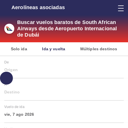
Aerolíneas asociadas
Buscar vuelos baratos de South African
Airways desde Aeropuerto Internacional
de Dubái
Solo ida
Ida y vuelta
Múltiples destinos
De
Origen
A
Destino
Vuelo de ida
vie, 7 ago 2026