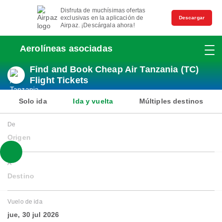
Disfruta de muchísimas ofertas
exclusivas en la aplicación de
Descargar
Airpaz. ¡Descárgala ahora!
Aerolíneas asociadas
Find and Book Cheap Air Tanzania (TC)
Flight Tickets
Solo ida
Ida y vuelta
Múltiples destinos
De
Origen
A
Destino
Vuelo de ida
jue, 30 jul 2026