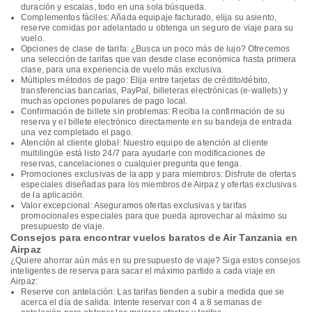
duración y escalas, todo en una sola búsqueda.
Complementos fáciles: Añada equipaje facturado, elija su asiento,
reserve comidas por adelantado u obtenga un seguro de viaje para su
vuelo.
Opciones de clase de tarifa: ¿Busca un poco más de lujo? Ofrecemos
una selección de tarifas que van desde clase económica hasta primera
clase, para una experiencia de vuelo más exclusiva.
Múltiples métodos de pago: Elija entre tarjetas de crédito/débito,
transferencias bancarias, PayPal, billeteras electrónicas (e-wallets) y
muchas opciones populares de pago local.
Confirmación de billete sin problemas: Reciba la confirmación de su
reserva y el billete electrónico directamente en su bandeja de entrada
una vez completado el pago.
Atención al cliente global: Nuestro equipo de atención al cliente
multilingüe está listo 24/7 para ayudarle con modificaciones de
reservas, cancelaciones o cualquier pregunta que tenga.
Promociones exclusivas de la app y para miembros: Disfrute de ofertas
especiales diseñadas para los miembros de Airpaz y ofertas exclusivas
de la aplicación.
Valor excepcional: Aseguramos ofertas exclusivas y tarifas
promocionales especiales para que pueda aprovechar al máximo su
presupuesto de viaje.
Consejos para encontrar vuelos baratos de Air Tanzania en
Airpaz
¿Quiere ahorrar aún más en su presupuesto de viaje? Siga estos consejos
inteligentes de reserva para sacar el máximo partido a cada viaje en
Airpaz:
Reserve con antelación: Las tarifas tienden a subir a medida que se
acerca el día de salida. Intente reservar con 4 a 8 semanas de