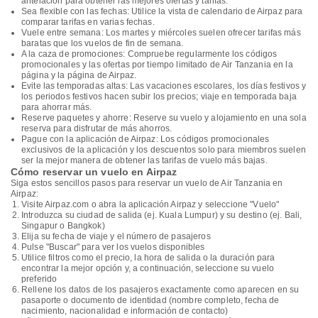
antelación para obtener las mejores ofertas y tarifas.
Sea flexible con las fechas: Utilice la vista de calendario de Airpaz para
comparar tarifas en varias fechas.
Vuele entre semana: Los martes y miércoles suelen ofrecer tarifas más
baratas que los vuelos de fin de semana.
A la caza de promociones: Compruebe regularmente los códigos
promocionales y las ofertas por tiempo limitado de Air Tanzania en la
página y la página de Airpaz.
Evite las temporadas altas: Las vacaciones escolares, los días festivos y
los periodos festivos hacen subir los precios; viaje en temporada baja
para ahorrar más.
Reserve paquetes y ahorre: Reserve su vuelo y alojamiento en una sola
reserva para disfrutar de más ahorros.
Pague con la aplicación de Airpaz: Los códigos promocionales
exclusivos de la aplicación y los descuentos solo para miembros suelen
ser la mejor manera de obtener las tarifas de vuelo más bajas.
Cómo reservar un vuelo en Airpaz
Siga estos sencillos pasos para reservar un vuelo de Air Tanzania en
Airpaz:
Visite Airpaz.com o abra la aplicación Airpaz y seleccione "Vuelo"
Introduzca su ciudad de salida (ej. Kuala Lumpur) y su destino (ej. Bali,
Singapur o Bangkok)
Elija su fecha de viaje y el número de pasajeros
Pulse "Buscar" para ver los vuelos disponibles
Utilice filtros como el precio, la hora de salida o la duración para
encontrar la mejor opción y, a continuación, seleccione su vuelo
preferido
Rellene los datos de los pasajeros exactamente como aparecen en su
pasaporte o documento de identidad (nombre completo, fecha de
nacimiento, nacionalidad e información de contacto)