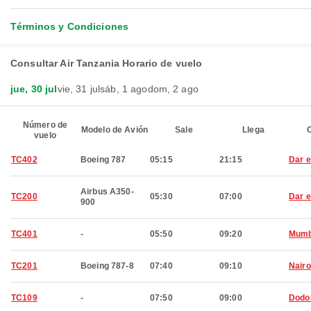
Términos y Condiciones
Consultar Air Tanzania Horario de vuelo
jue, 30 jul
vie, 31 jul
sáb, 1 ago
dom, 2 ago
Número de
Modelo de Avión
Sale
Llega
C
vuelo
TC402
Boeing 787
05:15
21:15
Dar 
Airbus A350-
TC200
05:30
07:00
Dar 
900
TC401
-
05:50
09:20
Mumb
TC201
Boeing 787-8
07:40
09:10
Nairo
TC109
-
07:50
09:00
Dod