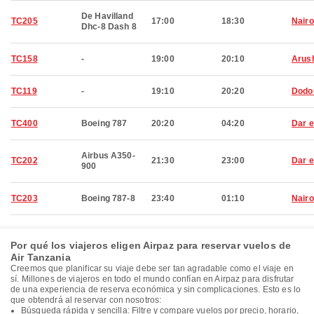
De Havilland
TC205
17:00
18:30
Nairo
Dhc-8 Dash 8
TC158
-
19:00
20:10
Arus
TC119
-
19:10
20:20
Dod
TC400
Boeing 787
20:20
04:20
Dar 
Airbus A350-
TC202
21:30
23:00
Dar 
900
TC203
Boeing 787-8
23:40
01:10
Nairo
Por qué los viajeros eligen Airpaz para reservar vuelos de
Air Tanzania
Creemos que planificar su viaje debe ser tan agradable como el viaje en
sí. Millones de viajeros en todo el mundo confían en Airpaz para disfrutar
de una experiencia de reserva económica y sin complicaciones. Esto es lo
que obtendrá al reservar con nosotros:
Búsqueda rápida y sencilla: Filtre y compare vuelos por precio, horario,