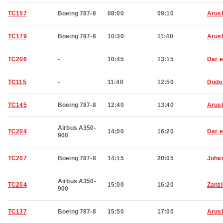
TC157
Boeing 787-8
08:00
09:10
Arus
TC179
Boeing 787-8
10:30
11:40
Arus
TC206
-
10:45
13:15
Dar 
TC115
-
11:40
12:50
Dod
TC145
Boeing 787-8
12:40
13:40
Arus
Airbus A350-
TC204
14:00
16:20
Dar 
900
TC207
Boeing 787-8
14:15
20:05
Joha
Airbus A350-
TC204
15:00
16:20
Zanzi
900
TC137
Boeing 787-8
15:50
17:00
Arus