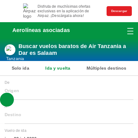
Disfruta de muchísimas ofertas
exclusivas en la aplicación de
Descargar
Airpaz. ¡Descárgala ahora!
Aerolíneas asociadas
Buscar vuelos baratos de Air Tanzania a
Dar es Salaam
Solo ida
Ida y vuelta
Múltiples destinos
De
Origen
A
Destino
Vuelo de ida