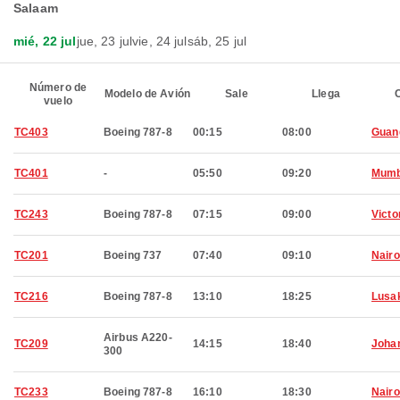
Salaam
mié, 22 jul
jue, 23 jul
vie, 24 jul
sáb, 25 jul
Número de
Modelo de Avión
Sale
Llega
C
vuelo
TC403
Boeing 787-8
00:15
08:00
Guan
TC401
-
05:50
09:20
Mumb
TC243
Boeing 787-8
07:15
09:00
Victo
TC201
Boeing 737
07:40
09:10
Nairo
TC216
Boeing 787-8
13:10
18:25
Lusa
Airbus A220-
TC209
14:15
18:40
Joha
300
TC233
Boeing 787-8
16:10
18:30
Nairo