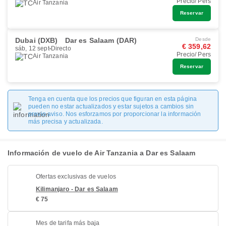
Precio/ Pers
Air Tanzania
Reservar
Dubai (DXB)
Dar es Salaam (DAR)
Desde
€ 359,62
sáb, 12 sept
Directo
Precio/ Pers
Air Tanzania
Reservar
Tenga en cuenta que los precios que figuran en esta página
pueden no estar actualizados y estar sujetos a cambios sin
previo aviso. Nos esforzamos por proporcionar la información
más precisa y actualizada.
Información de vuelo de Air Tanzania a Dar es Salaam
Ofertas exclusivas de vuelos
Kilimanjaro - Dar es Salaam
€ 75
Mes de tarifa más baja