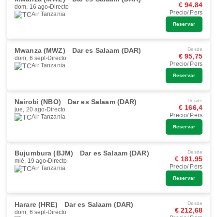
€ 94,84
dom, 16 ago
Directo
Precio/ Pers
Air Tanzania
Reservar
Mwanza (MWZ)
Dar es Salaam (DAR)
Desde
€ 95,75
dom, 6 sept
Directo
Precio/ Pers
Air Tanzania
Reservar
Nairobi (NBO)
Dar es Salaam (DAR)
Desde
€ 166,4
jue, 20 ago
Directo
Precio/ Pers
Air Tanzania
Reservar
Bujumbura (BJM)
Dar es Salaam (DAR)
Desde
€ 181,95
mié, 19 ago
Directo
Precio/ Pers
Air Tanzania
Reservar
Harare (HRE)
Dar es Salaam (DAR)
Desde
€ 212,68
dom, 6 sept
Directo