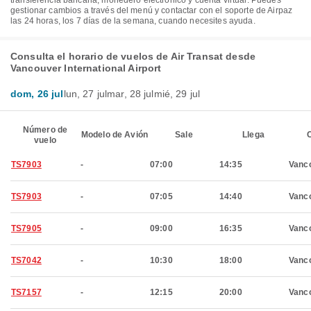
transferencia bancaria, monedero electrónico y cuenta virtual. Puedes
gestionar cambios a través del menú y contactar con el soporte de Airpaz
las 24 horas, los 7 días de la semana, cuando necesites ayuda.
Consulta el horario de vuelos de Air Transat desde
Vancouver International Airport
dom, 26 jul
lun, 27 jul
mar, 28 jul
mié, 29 jul
Número de
Modelo de Avión
Sale
Llega
C
vuelo
TS7903
-
07:00
14:35
Vanc
TS7903
-
07:05
14:40
Vanc
TS7905
-
09:00
16:35
Vanc
TS7042
-
10:30
18:00
Vanc
TS7157
-
12:15
20:00
Vanc