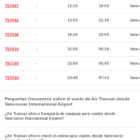
TS7907
-
12:15
19:50
Vanc
TS7092
-
13:55
21:30
Vanc
TS7098
-
16:20
23:55
Vanc
TS7919
-
21:55
05:30
Vanc
TS7165
-
22:00
05:45
Vanc
TS7044
-
23:40
07:10
Vanc
Preguntas frecuentes sobre el vuelo de Air Transat desde
Vancouver International Airport
¿Air Transat ofrece franquicia de equipaje para vuelos desde
Vancouver International Airport?
¿Air Transat ofrece check-in online para vuelos desde Vancouver