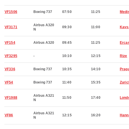
VF1506
Boeing 737
07:50
11:25
Medi
Airbus A320
VF3171
09:30
11:00
Kays
N
VF154
Airbus A320
09:45
11:25
Erca
VF3295
-
10:10
12:15
Rize
VF336
Boeing 737
10:35
14:10
Prag
VF54
Boeing 737
11:40
15:35
Zuric
Airbus A321
VF1988
11:50
17:40
Lond
N
Airbus A321
VF86
12:15
16:20
Hann
N