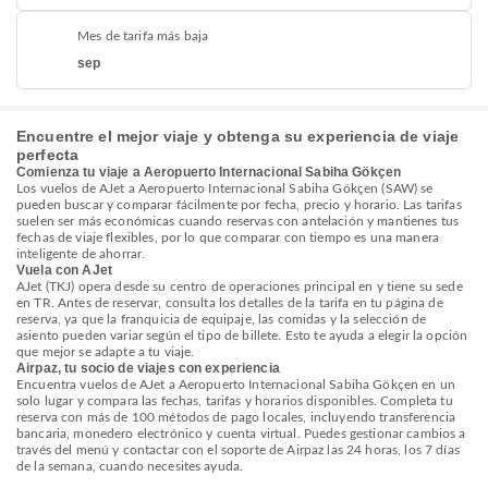
Mes de tarifa más baja
sep
Encuentre el mejor viaje y obtenga su experiencia de viaje
perfecta
Comienza tu viaje a Aeropuerto Internacional Sabiha Gökçen
Los vuelos de AJet a Aeropuerto Internacional Sabiha Gökçen (SAW) se
pueden buscar y comparar fácilmente por fecha, precio y horario. Las tarifas
suelen ser más económicas cuando reservas con antelación y mantienes tus
fechas de viaje flexibles, por lo que comparar con tiempo es una manera
inteligente de ahorrar.
Vuela con AJet
AJet (TKJ) opera desde su centro de operaciones principal en y tiene su sede
en TR. Antes de reservar, consulta los detalles de la tarifa en tu página de
reserva, ya que la franquicia de equipaje, las comidas y la selección de
asiento pueden variar según el tipo de billete. Esto te ayuda a elegir la opción
que mejor se adapte a tu viaje.
Airpaz, tu socio de viajes con experiencia
Encuentra vuelos de AJet a Aeropuerto Internacional Sabiha Gökçen en un
solo lugar y compara las fechas, tarifas y horarios disponibles. Completa tu
reserva con más de 100 métodos de pago locales, incluyendo transferencia
bancaria, monedero electrónico y cuenta virtual. Puedes gestionar cambios a
través del menú y contactar con el soporte de Airpaz las 24 horas, los 7 días
de la semana, cuando necesites ayuda.