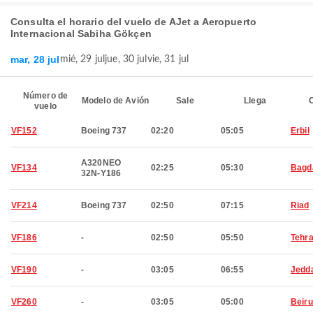
Consulta el horario del vuelo de AJet a Aeropuerto
Internacional Sabiha Gökçen
mar, 28 jul
mié, 29 jul
jue, 30 jul
vie, 31 jul
Número de
Modelo de Avión
Sale
Llega
C
vuelo
VF152
Boeing 737
02:20
05:05
Erbil
A320NEO
VF134
02:25
05:30
Bagd
32N-Y186
VF214
Boeing 737
02:50
07:15
Riad
VF186
-
02:50
05:50
Tehr
VF190
-
03:05
06:55
Jedd
VF260
-
03:05
05:00
Beiru