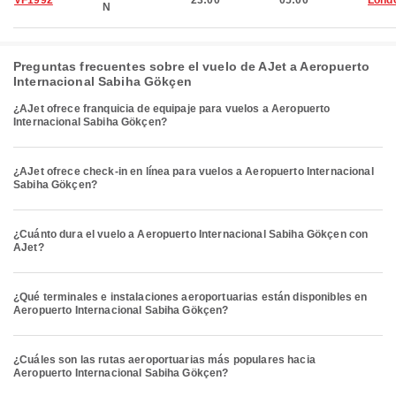
VF1992
23:00
05:00
Lond
N
Preguntas frecuentes sobre el vuelo de AJet a Aeropuerto
Internacional Sabiha Gökçen
¿AJet ofrece franquicia de equipaje para vuelos a Aeropuerto
Internacional Sabiha Gökçen?
¿AJet ofrece check-in en línea para vuelos a Aeropuerto Internacional
Sabiha Gökçen?
¿Cuánto dura el vuelo a Aeropuerto Internacional Sabiha Gökçen con
AJet?
¿Qué terminales e instalaciones aeroportuarias están disponibles en
Aeropuerto Internacional Sabiha Gökçen?
¿Cuáles son las rutas aeroportuarias más populares hacia
Aeropuerto Internacional Sabiha Gökçen?