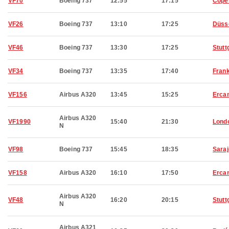
VF70
Boeing 737
12:55
17:15
Cope
VF26
Boeing 737
13:10
17:25
Düss
VF46
Boeing 737
13:30
17:25
Stutt
VF34
Boeing 737
13:35
17:40
Frank
VF156
Airbus A320
13:45
15:25
Erca
Airbus A320
VF1990
15:40
21:30
Lond
N
VF98
Boeing 737
15:45
18:35
Sara
VF158
Airbus A320
16:10
17:50
Erca
Airbus A320
VF48
16:20
20:15
Stutt
N
Airbus A321