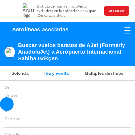
Disfruta de muchísimas ofertas
exclusivas en la aplicación de Airpaz.
Descargar
¡Descárgala ahora!
Aerolíneas asociadas
Buscar vuelos baratos de AJet (Formerly
AnadoluJet) a Aeropuerto Internacional
Sabiha Gökçen
Solo ida
Ida y vuelta
Múltiples destinos
De
Origen
A
Destino
Vuelo de ida