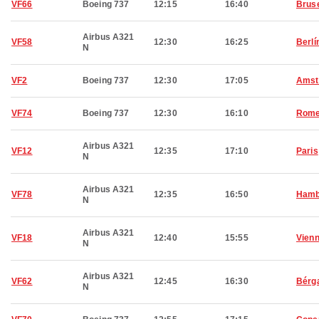
VF66
Boeing 737
12:15
16:40
Brus
Airbus A321
VF58
12:30
16:25
Berlí
N
VF2
Boeing 737
12:30
17:05
Amst
VF74
Boeing 737
12:30
16:10
Rom
Airbus A321
VF12
12:35
17:10
Paris
N
Airbus A321
VF78
12:35
16:50
Hamb
N
Airbus A321
VF18
12:40
15:55
Vien
N
Airbus A321
VF62
12:45
16:30
Bérg
N