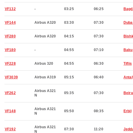
VF132
-
03:25
06:25
Bagd
VF144
Airbus A320
03:30
07:30
Duba
VF280
Airbus A320
04:15
07:30
Bish
VF180
-
04:55
07:10
Baku
VF228
Airbus 320
04:55
06:30
Tiflis
VF3039
Airbus A319
05:15
06:40
Anta
Airbus A321
VF262
05:35
07:30
Beiru
N
Airbus A321
VF148
05:50
08:35
Erbil
N
Airbus A321
VF192
07:30
11:20
Jedd
N