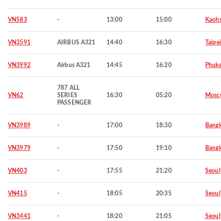
VN583
-
13:00
15:00
Kaohs
VN3591
AIRBUS A321
14:40
16:30
Taipei
VN3992
Airbus A321
14:45
16:20
Phuke
787 ALL
VN62
SERIES
16:30
05:20
Mosc
PASSENGER
VN3989
-
17:00
18:30
Bang
VN3979
-
17:50
19:10
Bang
VN403
-
17:55
21:20
Seoul
VN415
-
18:05
20:35
Seoul
VN3441
-
18:20
21:05
Seoul