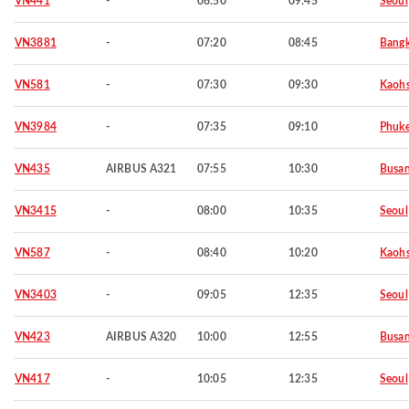
VN441
-
06:50
09:45
Seoul
VN3881
-
07:20
08:45
Bang
VN581
-
07:30
09:30
Kaohs
VN3984
-
07:35
09:10
Phuke
VN435
AIRBUS A321
07:55
10:30
Busa
VN3415
-
08:00
10:35
Seoul
VN587
-
08:40
10:20
Kaohs
VN3403
-
09:05
12:35
Seoul
VN423
AIRBUS A320
10:00
12:55
Busa
VN417
-
10:05
12:35
Seoul