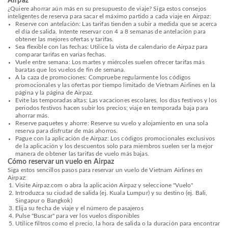
Airpaz
¿Quiere ahorrar aún más en su presupuesto de viaje? Siga estos consejos
inteligentes de reserva para sacar el máximo partido a cada viaje en Airpaz:
Reserve con antelación: Las tarifas tienden a subir a medida que se acerca
el día de salida. Intente reservar con 4 a 8 semanas de antelación para
obtener las mejores ofertas y tarifas.
Sea flexible con las fechas: Utilice la vista de calendario de Airpaz para
comparar tarifas en varias fechas.
Vuele entre semana: Los martes y miércoles suelen ofrecer tarifas más
baratas que los vuelos de fin de semana.
A la caza de promociones: Compruebe regularmente los códigos
promocionales y las ofertas por tiempo limitado de Vietnam Airlines en la
página y la página de Airpaz.
Evite las temporadas altas: Las vacaciones escolares, los días festivos y los
periodos festivos hacen subir los precios; viaje en temporada baja para
ahorrar más.
Reserve paquetes y ahorre: Reserve su vuelo y alojamiento en una sola
reserva para disfrutar de más ahorros.
Pague con la aplicación de Airpaz: Los códigos promocionales exclusivos
de la aplicación y los descuentos solo para miembros suelen ser la mejor
manera de obtener las tarifas de vuelo más bajas.
Cómo reservar un vuelo en Airpaz
Siga estos sencillos pasos para reservar un vuelo de Vietnam Airlines en
Airpaz:
Visite Airpaz.com o abra la aplicación Airpaz y seleccione "Vuelo"
Introduzca su ciudad de salida (ej. Kuala Lumpur) y su destino (ej. Bali,
Singapur o Bangkok)
Elija su fecha de viaje y el número de pasajeros
Pulse "Buscar" para ver los vuelos disponibles
Utilice filtros como el precio, la hora de salida o la duración para encontrar