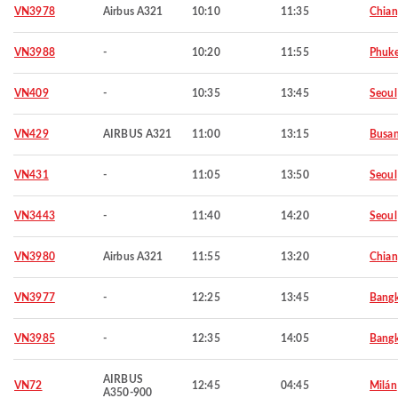
VN3978
Airbus A321
10:10
11:35
Chian
VN3988
-
10:20
11:55
Phuke
VN409
-
10:35
13:45
Seoul
VN429
AIRBUS A321
11:00
13:15
Busa
VN431
-
11:05
13:50
Seoul
VN3443
-
11:40
14:20
Seoul
VN3980
Airbus A321
11:55
13:20
Chian
VN3977
-
12:25
13:45
Bang
VN3985
-
12:35
14:05
Bang
AIRBUS
VN72
12:45
04:45
Milán
A350-900