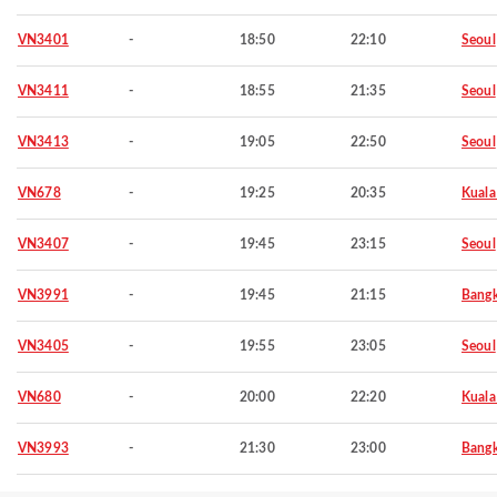
VN3401
-
18:50
22:10
Seoul
VN3411
-
18:55
21:35
Seoul
VN3413
-
19:05
22:50
Seoul
VN678
-
19:25
20:35
Kuala
VN3407
-
19:45
23:15
Seoul
VN3991
-
19:45
21:15
Bang
VN3405
-
19:55
23:05
Seoul
VN680
-
20:00
22:20
Kuala
VN3993
-
21:30
23:00
Bang