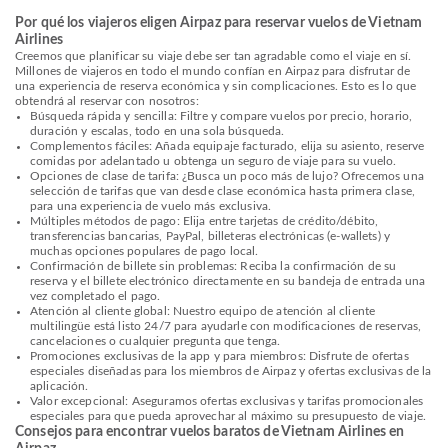
Por qué los viajeros eligen Airpaz para reservar vuelos de Vietnam
Airlines
Creemos que planificar su viaje debe ser tan agradable como el viaje en sí.
Millones de viajeros en todo el mundo confían en Airpaz para disfrutar de
una experiencia de reserva económica y sin complicaciones. Esto es lo que
obtendrá al reservar con nosotros:
Búsqueda rápida y sencilla: Filtre y compare vuelos por precio, horario,
duración y escalas, todo en una sola búsqueda.
Complementos fáciles: Añada equipaje facturado, elija su asiento, reserve
comidas por adelantado u obtenga un seguro de viaje para su vuelo.
Opciones de clase de tarifa: ¿Busca un poco más de lujo? Ofrecemos una
selección de tarifas que van desde clase económica hasta primera clase,
para una experiencia de vuelo más exclusiva.
Múltiples métodos de pago: Elija entre tarjetas de crédito/débito,
transferencias bancarias, PayPal, billeteras electrónicas (e-wallets) y
muchas opciones populares de pago local.
Confirmación de billete sin problemas: Reciba la confirmación de su
reserva y el billete electrónico directamente en su bandeja de entrada una
vez completado el pago.
Atención al cliente global: Nuestro equipo de atención al cliente
multilingüe está listo 24/7 para ayudarle con modificaciones de reservas,
cancelaciones o cualquier pregunta que tenga.
Promociones exclusivas de la app y para miembros: Disfrute de ofertas
especiales diseñadas para los miembros de Airpaz y ofertas exclusivas de la
aplicación.
Valor excepcional: Aseguramos ofertas exclusivas y tarifas promocionales
especiales para que pueda aprovechar al máximo su presupuesto de viaje.
Consejos para encontrar vuelos baratos de Vietnam Airlines en