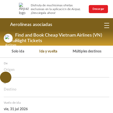
Disfruta de muchísimas ofertas
exclusivas en la aplicación de Airpaz.
Descargar
¡Descárgala ahora!
Aerolíneas asociadas
Find and Book Cheap Vietnam Airlines (VN)
Flight Tickets
Solo ida
Ida y vuelta
Múltiples destinos
De
Origen
A
Destino
Vuelo de ida
vie, 31 jul 2026