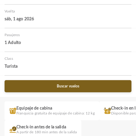
Vuelta
sáb, 1 ago 2026
Pasajeros
1 Adulto
Class
Turista
Buscar vuelos
Equipaje de cabina
Check-in en l
Franquicia gratuita de equipaje de cabina: 12 kg
Disponible para
Check-in antes de la salida
A partir de 180 min antes de la salida