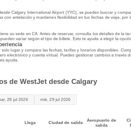
esde Calgary International Airport (YYC), se pueden buscar y compara
 con antelación y mantienes flexibilidad en tus fechas de viaje, por
ene su sede en CA. Antes de reservar, consulta los detalles de la tari
pueden variar según el tipo de billete. Esto te ayuda a elegir la opció
periencia
solo lugar y compara las fechas, tarifas y horarios disponibles. Co
ro electrónico y cuenta virtual. Puedes gestionar cambios a través d
tes ayuda.
los de WestJet desde Calgary
ar, 28 jul 2026
mié, 29 jul 2026
Aeropuerto de
C
Llega
Ciudad de salida
salida