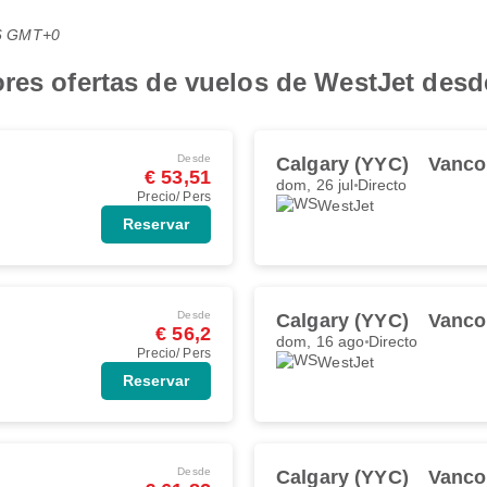
:36 GMT+0
res ofertas de vuelos de WestJet desd
Desde
Calgary (YYC)
Vanco
€ 53,51
dom, 26 jul
Directo
Precio/ Pers
WestJet
Reservar
Desde
Calgary (YYC)
Vanco
€ 56,2
dom, 16 ago
Directo
Precio/ Pers
WestJet
Reservar
Desde
Calgary (YYC)
Vanco