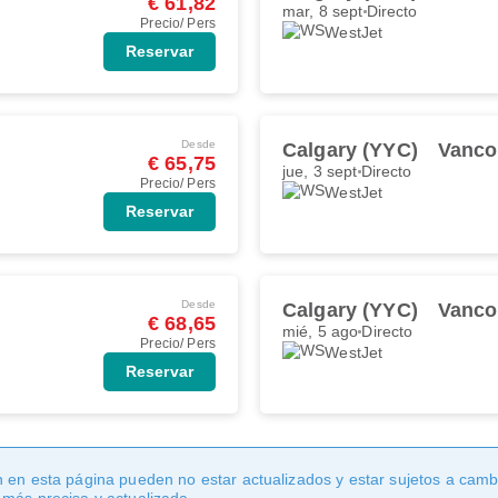
€ 61,82
mar, 8 sept
Directo
Precio/ Pers
WestJet
Reservar
Desde
Calgary (YYC)
Vanco
€ 65,75
jue, 3 sept
Directo
Precio/ Pers
WestJet
Reservar
Desde
Calgary (YYC)
Vanco
€ 68,65
mié, 5 ago
Directo
Precio/ Pers
WestJet
Reservar
 en esta página pueden no estar actualizados y estar sujetos a cambi