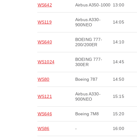
WS642
Airbus A350-1000
13:00
Airbus A330-
WS119
14:05
900NEO
BOEING 777-
WS640
14:10
200/200ER
BOEING 777-
WS1024
14:45
300ER
WS80
Boeing 787
14:50
Airbus A330-
WS121
15:15
900NEO
WS646
Boeing 7M8
15:20
WS86
-
16:00