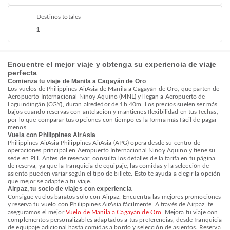
Destinos totales
1
Encuentre el mejor viaje y obtenga su experiencia de viaje
perfecta
Comienza tu viaje de Manila a Cagayán de Oro
Los vuelos de Philippines AirAsia de Manila a Cagayán de Oro, que parten de
Aeropuerto Internacional Ninoy Aquino (MNL) y llegan a Aeropuerto de
Laguindingán (CGY), duran alrededor de 1h 40m. Los precios suelen ser más
bajos cuando reservas con antelación y mantienes flexibilidad en tus fechas,
por lo que comparar tus opciones con tiempo es la forma más fácil de pagar
menos.
Vuela con Philippines AirAsia
Philippines AirAsia Philippines AirAsia (APG) opera desde su centro de
operaciones principal en Aeropuerto Internacional Ninoy Aquino y tiene su
sede en PH. Antes de reservar, consulta los detalles de la tarifa en tu página
de reserva, ya que la franquicia de equipaje, las comidas y la selección de
asiento pueden variar según el tipo de billete. Esto te ayuda a elegir la opción
que mejor se adapte a tu viaje.
Airpaz, tu socio de viajes con experiencia
Consigue vuelos baratos solo con Airpaz. Encuentra las mejores promociones
y reserva tu vuelo con Philippines AirAsia fácilmente. A través de Airpaz, te
aseguramos el mejor
Vuelo de Manila a Cagayán de Oro
. Mejora tu viaje con
complementos personalizables adaptados a tus preferencias, desde franquicia
de equipaje adicional hasta comidas a bordo y selección de asientos. Reserva