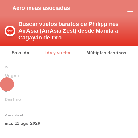
Aerolíneas asociadas
Buscar vuelos baratos de Philippines
AirAsia (AirAsia Zest) desde Manila a
Cagayán de Oro
Solo ida
Ida y vuelta
Múltiples destinos
De
Origen
A
Destino
Vuelo de ida
mar, 11 ago 2026