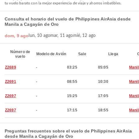
tu vuelo barato con la mejor experiencia de viaje y ahorros imbatibles.
Consulta el horario del vuelo de Philippines AirAsia desde
Manila a Cagayán de Oro
dom, 9 ago
lun, 10 ago
mar, 11 ago
mié, 12 ago
Número de
Modelo de Avión
Sale
Llega
C
vuelo
Z2689
-
03:25
05:05
Manil
Z2691
-
08:55
10:30
Manil
Z2697
-
15:25
17:05
Manil
Z2697
-
17:15
18:55
Manil
Preguntas frecuentes sobre el vuelo de Philippines AirAsia
desde Manila a Cagayán de Oro