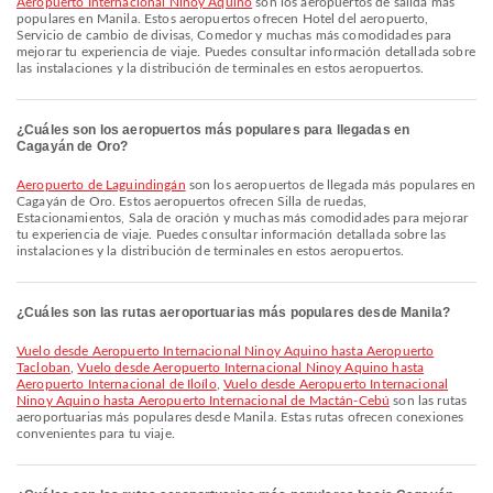
Aeropuerto Internacional Ninoy Aquino
son los aeropuertos de salida más
populares en Manila. Estos aeropuertos ofrecen Hotel del aeropuerto,
Servicio de cambio de divisas, Comedor y muchas más comodidades para
mejorar tu experiencia de viaje. Puedes consultar información detallada sobre
las instalaciones y la distribución de terminales en estos aeropuertos.
¿Cuáles son los aeropuertos más populares para llegadas en
Cagayán de Oro?
Aeropuerto de Laguindingán
son los aeropuertos de llegada más populares en
Cagayán de Oro. Estos aeropuertos ofrecen Silla de ruedas,
Estacionamientos, Sala de oración y muchas más comodidades para mejorar
tu experiencia de viaje. Puedes consultar información detallada sobre las
instalaciones y la distribución de terminales en estos aeropuertos.
¿Cuáles son las rutas aeroportuarias más populares desde Manila?
Vuelo desde Aeropuerto Internacional Ninoy Aquino hasta Aeropuerto
Tacloban
,
Vuelo desde Aeropuerto Internacional Ninoy Aquino hasta
Aeropuerto Internacional de Iloílo
,
Vuelo desde Aeropuerto Internacional
Ninoy Aquino hasta Aeropuerto Internacional de Mactán-Cebú
son las rutas
aeroportuarias más populares desde Manila. Estas rutas ofrecen conexiones
convenientes para tu viaje.