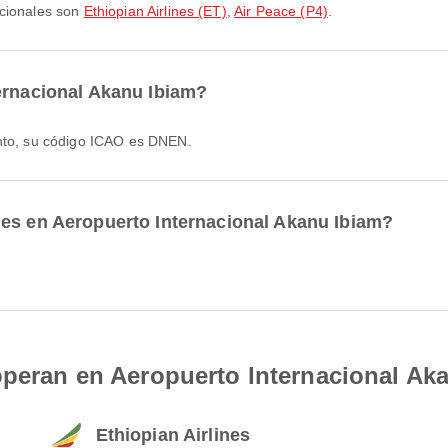
acionales son
Ethiopian Airlines (ET)
,
Air Peace (P4)
.
ernacional Akanu Ibiam?
anto, su código ICAO es DNEN.
les en Aeropuerto Internacional Akanu Ibiam?
operan en Aeropuerto Internacional Ak
Ethiopian Airlines