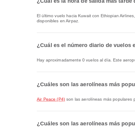
¿Cuál es la hora de salida más tarde
El último vuelo hacia Kuwait con Ethiopian Airlines, con código de vuelo ET620, sale a las 21:55. Puedes consultar este horario y comparar otras opciones de vuelo
disponibles en Airpaz.
¿Cuál es el número diario de vuelos 
Hay aproximadamente 0 vuelos al día. Este aeropu
¿Cuáles son las aerolíneas más popu
Air Peace (P4)
son las aerolíneas más populares p
¿Cuáles son las aerolíneas más popul