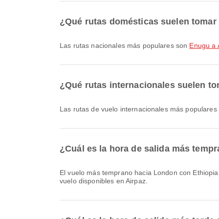
¿Qué rutas domésticas suelen tomar l
Las rutas nacionales más populares son
Enugu a 
¿Qué rutas internacionales suelen to
Las rutas de vuelo internacionales más populare
¿Cuál es la hora de salida más temp
El vuelo más temprano hacia London con Ethiopian Airlines, con código de vuelo ET700, sale a las 01:05. Puedes consultar este horario y comparar otras opciones de
vuelo disponibles en Airpaz.