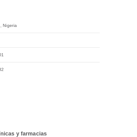
, Nigeria
01
82
ínicas y farmacias