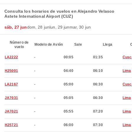
Consulta los horarios de vuelos en Alejandro Velasco
Astete International Airport (CUZ)
sáb, 27 jun
dom, 28 jun
lun, 29 jun
mar, 30 jun
Número de
Modelo de Avión
Sale
Llega
C
vuelo
LA2222
-
00:05
01:35
Cusc
H25001
-
04:40
06:10
Lima
LA2167
-
05:00
06:30
Cusc
JA7031
-
05:05
06:30
Lima
JA7021
-
05:55
07:20
Lima
H25721
-
06:00
07:30
Lima