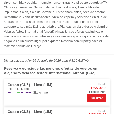
sirven comida y bebida — también encontrarás Hotel de aeropuerto, ATM,
Clínicas y farmacias, Servicio de cambio de divisas, Tienda libre de
impuestos, Salón, Sala de lactancia, Estacionamientos, Área de oración,
Restaurante, Zona de fumadores, Área de espera y Asistencia en silla de
ruedas en las instalaciones. En conjunto, hacen que el paso por el
aeropuerto sea más fácil y agradable. ¿Planeas un viaje desde Alejandro
Velasco Astete International Airport? Airpaz te trae ofertas exclusivas en
vuelos a tus destinos favoritos — ya sea una escapada rápida, un viaje de
negocios o un nuevo lugar por explorar. Reserva con Airpaz y saca el
máximo partido de tu viaje.
Última actualización
26 de junio de 2026 a las 08:19 GMT+0
Reserva y consigue las mejores ofertas de vuelos en
Alejandro Velasco Astete International Airport (CUZ)
Cusco (CUZ)
Lima (LIM)
Desde
US$ 38.2
mié, 8 jul
Directo
Precio/ Pers
Sky Airline
Reservar
Cusco (CUZ)
Lima (LIM)
Desde