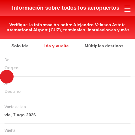
Información sobre todos los aeropuertos
Verifique la información sobre Alejandro Velasco Astete
International Airport (CUZ), terminales, instalaciones y más
Solo ida
Ida y vuelta
Múltiples destinos
De
Origen
A
Destino
Vuelo de ida
vie, 7 ago 2026
Vuelta