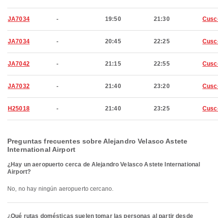
JA7034
-
19:50
21:30
Cusc
JA7034
-
20:45
22:25
Cusc
JA7042
-
21:15
22:55
Cusc
JA7032
-
21:40
23:20
Cusc
H25018
-
21:40
23:25
Cusc
Preguntas frecuentes sobre Alejandro Velasco Astete
International Airport
¿Hay un aeropuerto cerca de Alejandro Velasco Astete International
Airport?
No, no hay ningún aeropuerto cercano.
¿Qué rutas domésticas suelen tomar las personas al partir desde