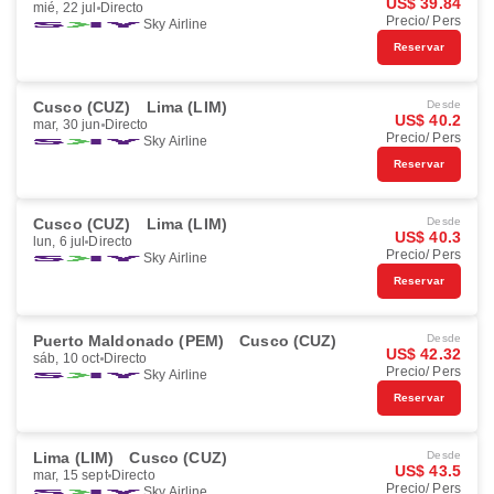
US$ 39.84
mié, 22 jul
Directo
Precio/ Pers
Sky Airline
Reservar
Cusco (CUZ)
Lima (LIM)
Desde
US$ 40.2
mar, 30 jun
Directo
Precio/ Pers
Sky Airline
Reservar
Cusco (CUZ)
Lima (LIM)
Desde
US$ 40.3
lun, 6 jul
Directo
Precio/ Pers
Sky Airline
Reservar
Puerto Maldonado (PEM)
Cusco (CUZ)
Desde
US$ 42.32
sáb, 10 oct
Directo
Precio/ Pers
Sky Airline
Reservar
Lima (LIM)
Cusco (CUZ)
Desde
US$ 43.5
mar, 15 sept
Directo
Precio/ Pers
Sky Airline