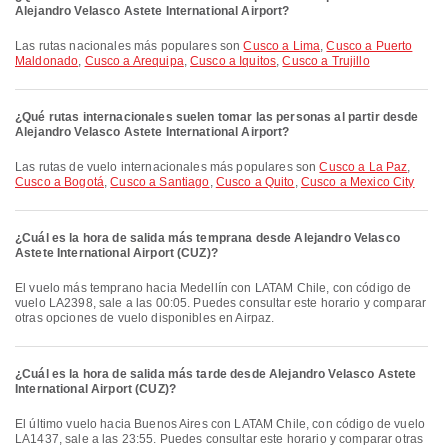
Alejandro Velasco Astete International Airport?
Las rutas nacionales más populares son
Cusco a Lima
,
Cusco a Puerto
Maldonado
,
Cusco a Arequipa
,
Cusco a Iquitos
,
Cusco a Trujillo
¿Qué rutas internacionales suelen tomar las personas al partir desde
Alejandro Velasco Astete International Airport?
Las rutas de vuelo internacionales más populares son
Cusco a La Paz
,
Cusco a Bogotá
,
Cusco a Santiago
,
Cusco a Quito
,
Cusco a Mexico City
¿Cuál es la hora de salida más temprana desde Alejandro Velasco
Astete International Airport (CUZ)?
El vuelo más temprano hacia Medellín con LATAM Chile, con código de
vuelo LA2398, sale a las 00:05. Puedes consultar este horario y comparar
otras opciones de vuelo disponibles en Airpaz.
¿Cuál es la hora de salida más tarde desde Alejandro Velasco Astete
International Airport (CUZ)?
El último vuelo hacia Buenos Aires con LATAM Chile, con código de vuelo
LA1437, sale a las 23:55. Puedes consultar este horario y comparar otras