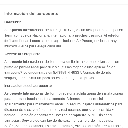
Información del aeropuerto
Descubrir
Aeropuerto Internacional de Ilorin (ILR/DNIL) es un aeropuerto principal en
Ilorin, con vuelos Nacional & Internacional a muchos destinos. Alrededor
de 1 aerolíneas tienen su base aquí, incluida Air Peace, por lo que hay
muchos vuelos para elegir cada día.
Acceso al aeropuerto
Aeropuerto Internacional de Ilorin está en Ilorin, a solo unos km de — un
punto de partida ideal para tu viaje. ¿Usas mapas o una aplicación de
transporte? Lo encontrarás en 8.43959, 4.49337. Vengas de donde
vengas, intenta salir un poco antes para llegar sin prisas.
Instalaciones del aeropuerto
Aeropuerto Internacional de Ilorin ofrece una sólida gama de instalaciones
para que tu estancia aquí sea cómoda. Además de lo esencial —
aparcamiento para mantener tu vehículo seguro, cajeros automáticos para
disponer de efectivo rápidamente y restaurantes que sirven comida y
bebida — también encontrarás Hotel de aeropuerto, ATM, Clínicas y
farmacias, Servicio de cambio de divisas, Tienda libre de impuestos,
Salón, Sala de lactancia, Estacionamientos, Área de oración, Restaurante,