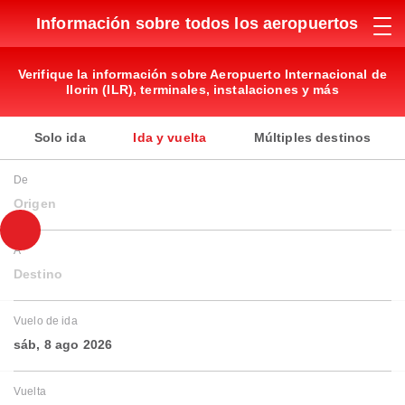
Información sobre todos los aeropuertos
Verifique la información sobre Aeropuerto Internacional de
Ilorin (ILR), terminales, instalaciones y más
Solo ida
Ida y vuelta
Múltiples destinos
De
Origen
A
Destino
Vuelo de ida
sáb, 8 ago 2026
Vuelta