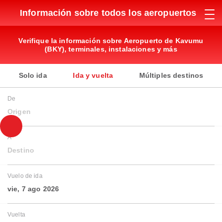
Información sobre todos los aeropuertos
Verifique la información sobre Aeropuerto de Kavumu
(BKY), terminales, instalaciones y más
Solo ida
Ida y vuelta
Múltiples destinos
De
Origen
A
Destino
Vuelo de ida
vie, 7 ago 2026
Vuelta