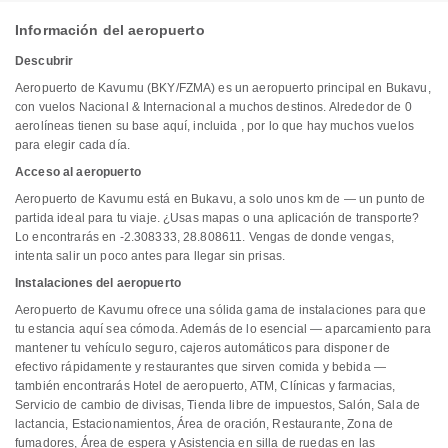
Información del aeropuerto
Descubrir
Aeropuerto de Kavumu (BKY/FZMA) es un aeropuerto principal en Bukavu,
con vuelos Nacional & Internacional a muchos destinos. Alrededor de 0
aerolíneas tienen su base aquí, incluida , por lo que hay muchos vuelos
para elegir cada día.
Acceso al aeropuerto
Aeropuerto de Kavumu está en Bukavu, a solo unos km de — un punto de
partida ideal para tu viaje. ¿Usas mapas o una aplicación de transporte?
Lo encontrarás en -2.308333, 28.808611. Vengas de donde vengas,
intenta salir un poco antes para llegar sin prisas.
Instalaciones del aeropuerto
Aeropuerto de Kavumu ofrece una sólida gama de instalaciones para que
tu estancia aquí sea cómoda. Además de lo esencial — aparcamiento para
mantener tu vehículo seguro, cajeros automáticos para disponer de
efectivo rápidamente y restaurantes que sirven comida y bebida —
también encontrarás Hotel de aeropuerto, ATM, Clínicas y farmacias,
Servicio de cambio de divisas, Tienda libre de impuestos, Salón, Sala de
lactancia, Estacionamientos, Área de oración, Restaurante, Zona de
fumadores, Área de espera y Asistencia en silla de ruedas en las