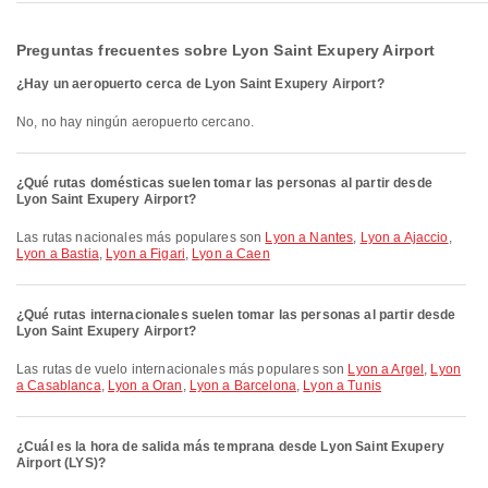
Preguntas frecuentes sobre Lyon Saint Exupery Airport
¿Hay un aeropuerto cerca de Lyon Saint Exupery Airport?
No, no hay ningún aeropuerto cercano.
¿Qué rutas domésticas suelen tomar las personas al partir desde
Lyon Saint Exupery Airport?
Las rutas nacionales más populares son
Lyon a Nantes
,
Lyon a Ajaccio
,
Lyon a Bastia
,
Lyon a Figari
,
Lyon a Caen
¿Qué rutas internacionales suelen tomar las personas al partir desde
Lyon Saint Exupery Airport?
Las rutas de vuelo internacionales más populares son
Lyon a Argel
,
Lyon
a Casablanca
,
Lyon a Oran
,
Lyon a Barcelona
,
Lyon a Tunis
¿Cuál es la hora de salida más temprana desde Lyon Saint Exupery
Airport (LYS)?