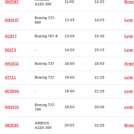
SN3587
11:00
12:25
Brus
A220-300
Boeing 737-
AH1037
13:35
14:25
Lyon
800
AC877
Boeing 787-8
13:50
15:30
Lyon
5O273
-
14:20
15:15
Lyon
AH1032
Boeing 737
16:00
18:50
Argel
AT721
Boeing 737
19:40
21:30
Lyon
HC5004
-
19:40
21:30
Lyon
Boeing 737-
AH1033
19:50
20:40
Lyon
700
AIRBUS
SN3593
20:55
22:20
Brus
A220-300