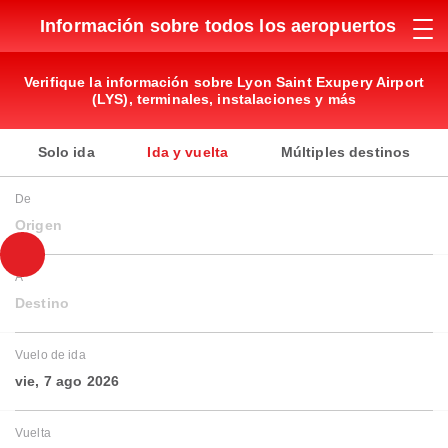
Información sobre todos los aeropuertos
Verifique la información sobre Lyon Saint Exupery Airport
(LYS), terminales, instalaciones y más
Solo ida
Ida y vuelta
Múltiples destinos
De
Origen
A
Destino
Vuelo de ida
vie, 7 ago 2026
Vuelta