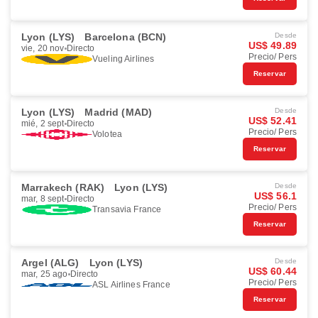
Lyon (LYS)
Barcelona (BCN)
Desde
US$ 49.89
vie, 20 nov
Directo
Precio/ Pers
Vueling Airlines
Reservar
Lyon (LYS)
Madrid (MAD)
Desde
US$ 52.41
mié, 2 sept
Directo
Precio/ Pers
Volotea
Reservar
Marrakech (RAK)
Lyon (LYS)
Desde
US$ 56.1
mar, 8 sept
Directo
Precio/ Pers
Transavia France
Reservar
Argel (ALG)
Lyon (LYS)
Desde
US$ 60.44
mar, 25 ago
Directo
Precio/ Pers
ASL Airlines France
Reservar