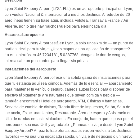
Descubrir
Lyon Saint Exupery Airport (LYS/LFLL) es un aeropuerto principal en Lyon,
con vuelos Nacional & Internacional a muchos destinos. Alrededor de 20
aerolíneas tienen su base aquí, incluida Volotea, Transavia France y Air
Algerie, por lo que hay muchos vuelos para elegir cada día.
Acceso al aeropuerto
Lyon Saint Exupery Airport está en Lyon, a solo unos km de — un punto de
partida ideal para tu viaje. ¿Usas mapas o una aplicación de transporte?
Lo encontrarás en 45.7234181, 5.0887768. Vengas de donde vengas,
intenta salir un poco antes para llegar sin prisas.
Instalaciones del aeropuerto
Lyon Saint Exupery Airport ofrece una sólida gama de instalaciones para
que tu estancia aquí sea cómoda. Además de lo esencial — aparcamiento
para mantener tu vehículo seguro, cajeros automáticos para disponer de
efectivo rápidamente y restaurantes que sirven comida y bebida —
también encontrarás Hotel de aeropuerto, ATM, Clínicas y farmacias,
Servicio de cambio de divisas, Tienda libre de impuestos, Salón, Sala de
lactancia, Estacionamientos, Restaurante, Área de espera y Asistencia en
silla de ruedas en las instalaciones. En conjunto, hacen que el paso por el
aeropuerto sea más fácil y agradable. ¿Planeas un viaje desde Lyon Saint
Exupery Airport? Airpaz te trae ofertas exclusivas en vuelos a tus destinos
favoritos — ya sea una escapada rápida, un viaje de negocios o un nuevo