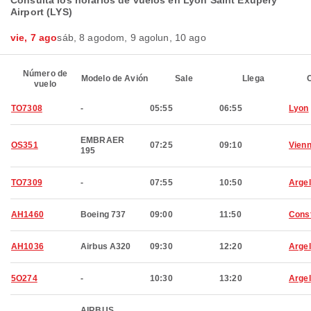
Consulta los horarios de vuelos en Lyon Saint Exupery
Airport (LYS)
vie, 7 ago
sáb, 8 ago
dom, 9 ago
lun, 10 ago
Número de
Modelo de Avión
Sale
Llega
C
vuelo
TO7308
-
05:55
06:55
Lyon
EMBRAER
OS351
07:25
09:10
Vien
195
TO7309
-
07:55
10:50
Argel
AH1460
Boeing 737
09:00
11:50
Cons
AH1036
Airbus A320
09:30
12:20
Argel
5O274
-
10:30
13:20
Argel
AIRBUS