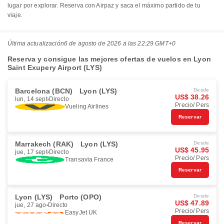
lugar por explorar. Reserva con Airpaz y saca el máximo partido de tu
viaje.
Última actualización
6 de agosto de 2026 a las 22:29 GMT+0
Reserva y consigue las mejores ofertas de vuelos en Lyon
Saint Exupery Airport (LYS)
Barcelona (BCN)
Lyon (LYS)
Desde
US$ 38.26
lun, 14 sept
Directo
Precio/ Pers
Vueling Airlines
Reservar
Marrakech (RAK)
Lyon (LYS)
Desde
US$ 45.95
jue, 17 sept
Directo
Precio/ Pers
Transavia France
Reservar
Lyon (LYS)
Porto (OPO)
Desde
US$ 47.89
jue, 27 ago
Directo
Precio/ Pers
EasyJet UK
Reservar