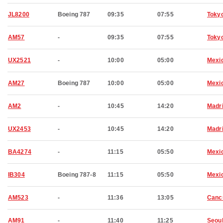
JL8200
Boeing 787
09:35
07:55
Toky
AM57
-
09:35
07:55
Toky
UX2521
-
10:00
05:00
Mexic
AM27
Boeing 787
10:00
05:00
Mexic
AM2
-
10:45
14:20
Madr
UX2453
-
10:45
14:20
Madr
BA4274
-
11:15
05:50
Mexic
IB304
Boeing 787-8
11:15
05:50
Mexic
AM523
-
11:36
13:05
Canc
AM91
-
11:40
11:25
Seou