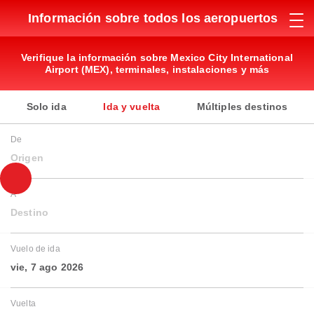
Información sobre todos los aeropuertos
Verifique la información sobre Mexico City International
Airport (MEX), terminales, instalaciones y más
Solo ida
Ida y vuelta
Múltiples destinos
De
Origen
A
Destino
Vuelo de ida
vie, 7 ago 2026
Vuelta