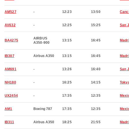
AM527
-
12:23
13:50
Canc
AV632
-
12:25
15:25
San 
AIRBUS
BA4275
13:15
16:45
Madr
A350-900
IB307
Airbus A350
13:15
16:45
Madr
AM691
-
13:26
16:40
San 
NH180
-
16:25
14:15
Toky
UX2454
-
17:35
12:35
Mexic
AM1
Boeing 787
17:35
12:35
Mexic
IB311
Airbus A350
18:25
21:55
Madr