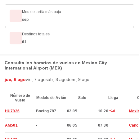
Mes de tarifa más baja
sep
Destinos totales
61
Consulta los horarios de vuelos en Mexico City
International Airport (MEX)
jue, 6 ago
vie, 7 ago
sáb, 8 ago
dom, 9 ago
Número de
Modelo de Avión
Sale
Llega
C
vuelo
HU7926
Boeing 787
02:05
10:20
+1d
Mexic
AM501
-
06:05
07:30
Canc