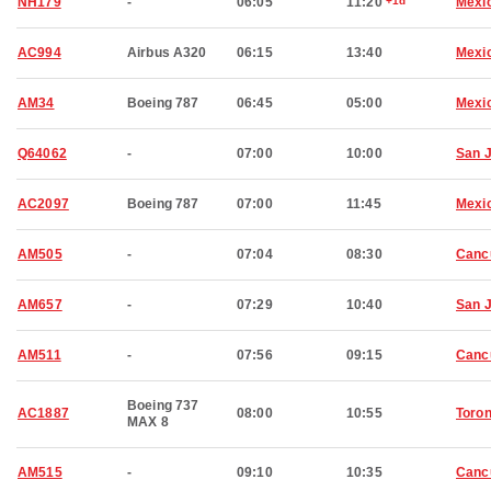
NH179
-
06:05
11:20
+1d
Mexic
AC994
Airbus A320
06:15
13:40
Mexic
AM34
Boeing 787
06:45
05:00
Mexic
Q64062
-
07:00
10:00
San 
AC2097
Boeing 787
07:00
11:45
Mexic
AM505
-
07:04
08:30
Canc
AM657
-
07:29
10:40
San 
AM511
-
07:56
09:15
Canc
Boeing 737
AC1887
08:00
10:55
Toron
MAX 8
AM515
-
09:10
10:35
Canc