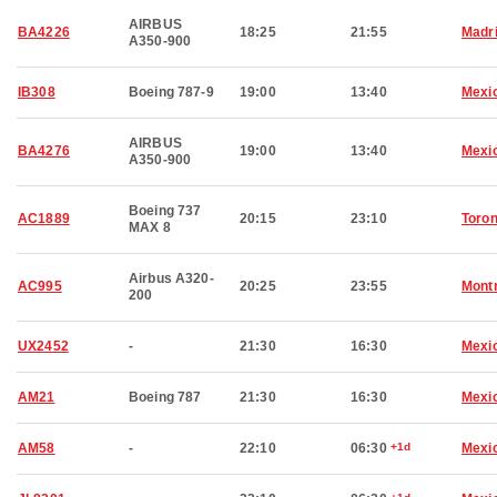
AIRBUS
BA4226
18:25
21:55
Madr
A350-900
IB308
Boeing 787-9
19:00
13:40
Mexic
AIRBUS
BA4276
19:00
13:40
Mexic
A350-900
Boeing 737
AC1889
20:15
23:10
Toron
MAX 8
Airbus A320-
AC995
20:25
23:55
Montr
200
UX2452
-
21:30
16:30
Mexic
AM21
Boeing 787
21:30
16:30
Mexic
AM58
-
22:10
06:30
+1d
Mexic