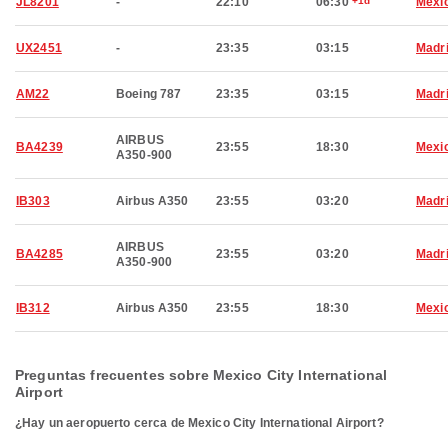
JL8201
-
22:10
06:30
+1d
Mexic
UX2451
-
23:35
03:15
Madr
AM22
Boeing 787
23:35
03:15
Madr
AIRBUS
BA4239
23:55
18:30
Mexic
A350-900
IB303
Airbus A350
23:55
03:20
Madr
AIRBUS
BA4285
23:55
03:20
Madr
A350-900
IB312
Airbus A350
23:55
18:30
Mexic
Preguntas frecuentes sobre Mexico City International
Airport
¿Hay un aeropuerto cerca de Mexico City International Airport?