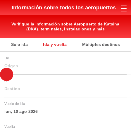
Información sobre todos los aeropuertos
Verifique la información sobre Aeropuerto de Katsina
(DKA), terminales, instalaciones y más
Solo ida
Ida y vuelta
Múltiples destinos
De
Origen
A
Destino
Vuelo de ida
lun, 10 ago 2026
Vuelta