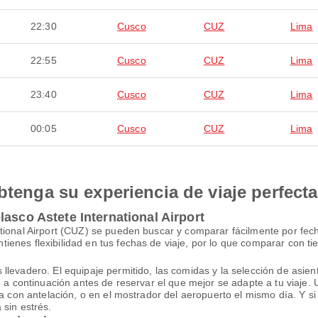
22:30
Cusco
CUZ
Lima
22:55
Cusco
CUZ
Lima
23:40
Cusco
CUZ
Lima
00:05
Cusco
CUZ
Lima
btenga su experiencia de viaje perfecta
asco Astete International Airport
tional Airport (CUZ) se pueden buscar y comparar fácilmente por fecha
enes flexibilidad en tus fechas de viaje, por lo que comparar con ti
evadero. El equipaje permitido, las comidas y la selección de asiento 
lo a continuación antes de reservar el que mejor se adapte a tu viaj
a con antelación, o en el mostrador del aeropuerto el mismo día. Y si 
 sin estrés.