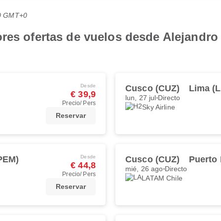
:40 GMT+0
res ofertas de vuelos desde Alejandro 
Desde
Cusco (CUZ)
Lima (L
€ 39,9
lun, 27 jul
Directo
Precio/ Pers
Sky Airline
Reservar
Desde
PEM)
Cusco (CUZ)
Puerto
€ 44,8
mié, 26 ago
Directo
Precio/ Pers
LATAM Chile
Reservar