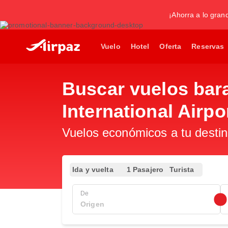
¡Ahorra a lo gran
Vuelo
Hotel
Oferta
Reservas
Buscar vuelos bar
International Airpo
Vuelos económicos a tu destin
Ida y vuelta
1 Pasajero
Turista
De