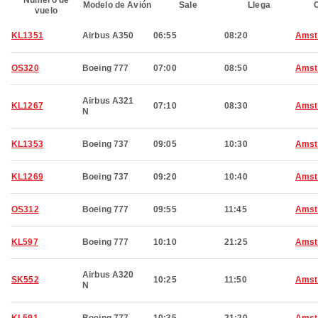
Número de
Modelo de Avión
Sale
Llega
C
vuelo
KL1351
Airbus A350
06:55
08:20
Amst
OS320
Boeing 777
07:00
08:50
Amst
Airbus A321
KL1267
07:10
08:30
Amst
N
KL1353
Boeing 737
09:05
10:30
Amst
KL1269
Boeing 737
09:20
10:40
Amst
OS312
Boeing 777
09:55
11:45
Amst
KL597
Boeing 777
10:10
21:25
Amst
Airbus A320
SK552
10:25
11:50
Amst
N