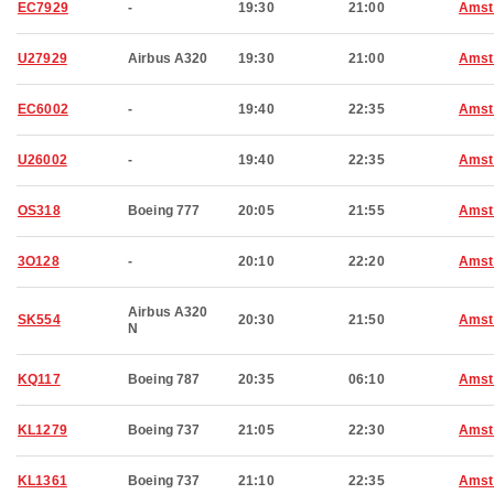
EC7929
-
19:30
21:00
Amst
U27929
Airbus A320
19:30
21:00
Amst
EC6002
-
19:40
22:35
Amst
U26002
-
19:40
22:35
Amst
OS318
Boeing 777
20:05
21:55
Amst
3O128
-
20:10
22:20
Amst
Airbus A320
SK554
20:30
21:50
Amst
N
KQ117
Boeing 787
20:35
06:10
Amst
KL1279
Boeing 737
21:05
22:30
Amst
KL1361
Boeing 737
21:10
22:35
Amst