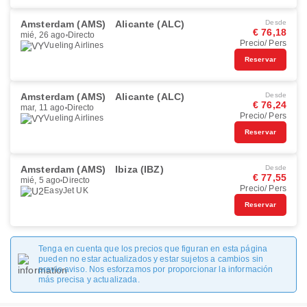
Amsterdam (AMS)
Alicante (ALC)
Desde
€ 76,18
mié, 26 ago
Directo
Precio/ Pers
Vueling Airlines
Reservar
Amsterdam (AMS)
Alicante (ALC)
Desde
€ 76,24
mar, 11 ago
Directo
Precio/ Pers
Vueling Airlines
Reservar
Amsterdam (AMS)
Ibiza (IBZ)
Desde
€ 77,55
mié, 5 ago
Directo
Precio/ Pers
EasyJet UK
Reservar
Tenga en cuenta que los precios que figuran en esta página
pueden no estar actualizados y estar sujetos a cambios sin
previo aviso. Nos esforzamos por proporcionar la información
más precisa y actualizada.