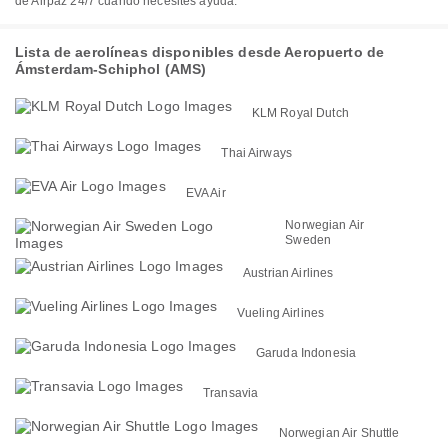
de Airpaz 24/7 cuando necesites ayuda.
Lista de aerolíneas disponibles desde Aeropuerto de
Ámsterdam-Schiphol (AMS)
KLM Royal Dutch
Thai Airways
EVA Air
Norwegian Air
Sweden
Austrian Airlines
Vueling Airlines
Garuda Indonesia
Transavia
Norwegian Air Shuttle