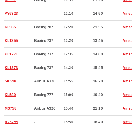
KL591
Boeing 777
10:35
21:20
Amst
VY5823
-
12:10
14:50
Amst
KL565
Boeing 787
12:20
21:55
Amst
KL1355
Boeing 737
12:20
13:45
Amst
KL1271
Boeing 737
12:35
14:00
Amst
KL1273
Boeing 737
14:20
15:45
Amst
SK548
Airbus A320
14:55
16:20
Amst
KL589
Boeing 777
15:00
19:40
Amst
MS758
Airbus A320
15:40
21:10
Amst
HV5759
-
15:50
18:40
Amst