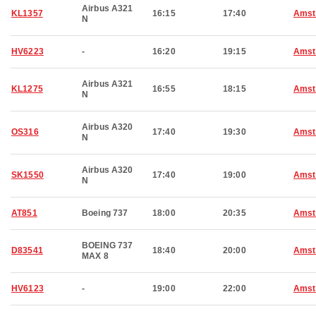
Airbus A321
KL1357
16:15
17:40
Amst
N
HV6223
-
16:20
19:15
Amst
Airbus A321
KL1275
16:55
18:15
Amst
N
Airbus A320
OS316
17:40
19:30
Amst
N
Airbus A320
SK1550
17:40
19:00
Amst
N
AT851
Boeing 737
18:00
20:35
Amst
BOEING 737
D83541
18:40
20:00
Amst
MAX 8
HV6123
-
19:00
22:00
Amst