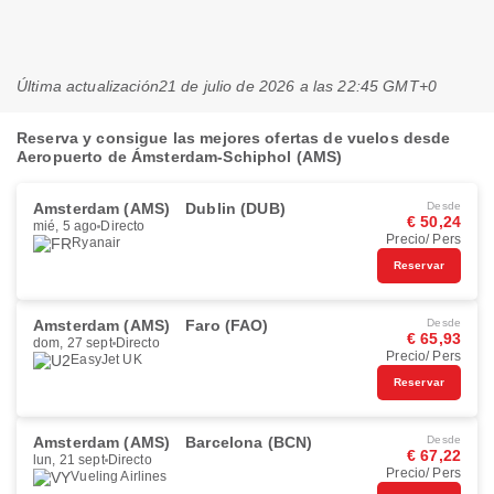
Última actualización
21 de julio de 2026 a las 22:45 GMT+0
Reserva y consigue las mejores ofertas de vuelos desde
Aeropuerto de Ámsterdam-Schiphol (AMS)
Amsterdam (AMS)
Dublin (DUB)
Desde
€ 50,24
mié, 5 ago
Directo
Precio/ Pers
Ryanair
Reservar
Amsterdam (AMS)
Faro (FAO)
Desde
€ 65,93
dom, 27 sept
Directo
Precio/ Pers
EasyJet UK
Reservar
Amsterdam (AMS)
Barcelona (BCN)
Desde
€ 67,22
lun, 21 sept
Directo
Precio/ Pers
Vueling Airlines