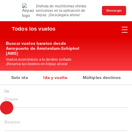
Disfruta de muchísimas ofertas
exclusivas en la aplicación de
Descargar
Airpaz. ¡Descárgala ahora!
Todos los vuelos
Buscar vuelos baratos desde
Aeropuerto de Ámsterdam-Schiphol
(AMS)
Vuelos económicos a tu destino soñado.
¡Reserva tus boletos en Airpaz ahora!
Solo ida
Ida y vuelta
Múltiples destinos
De
Origen
A
Destino