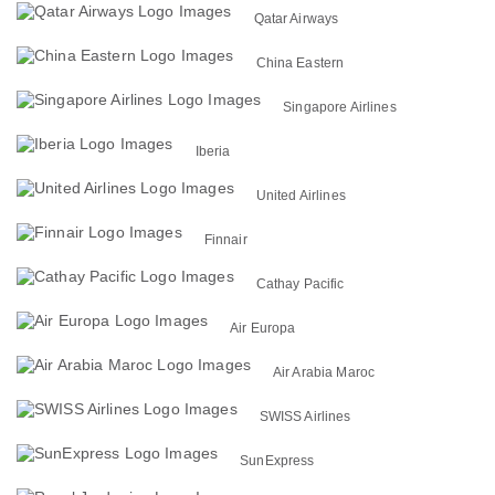
Qatar Airways
China Eastern
Singapore Airlines
Iberia
United Airlines
Finnair
Cathay Pacific
Air Europa
Air Arabia Maroc
SWISS Airlines
SunExpress