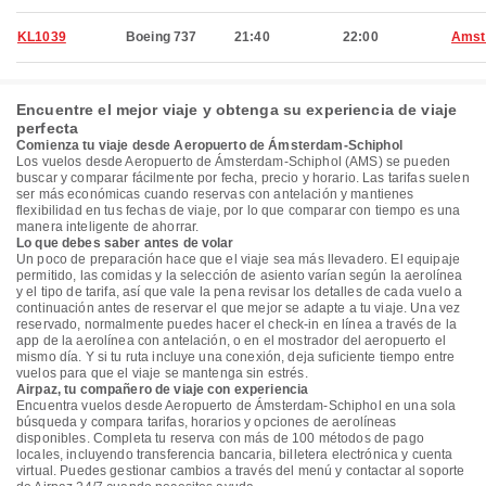
KL1039
Boeing 737
21:40
22:00
Amst
Encuentre el mejor viaje y obtenga su experiencia de viaje
perfecta
Comienza tu viaje desde Aeropuerto de Ámsterdam-Schiphol
Los vuelos desde Aeropuerto de Ámsterdam-Schiphol (AMS) se pueden
buscar y comparar fácilmente por fecha, precio y horario. Las tarifas suelen
ser más económicas cuando reservas con antelación y mantienes
flexibilidad en tus fechas de viaje, por lo que comparar con tiempo es una
manera inteligente de ahorrar.
Lo que debes saber antes de volar
Un poco de preparación hace que el viaje sea más llevadero. El equipaje
permitido, las comidas y la selección de asiento varían según la aerolínea
y el tipo de tarifa, así que vale la pena revisar los detalles de cada vuelo a
continuación antes de reservar el que mejor se adapte a tu viaje. Una vez
reservado, normalmente puedes hacer el check-in en línea a través de la
app de la aerolínea con antelación, o en el mostrador del aeropuerto el
mismo día. Y si tu ruta incluye una conexión, deja suficiente tiempo entre
vuelos para que el viaje se mantenga sin estrés.
Airpaz, tu compañero de viaje con experiencia
Encuentra vuelos desde Aeropuerto de Ámsterdam-Schiphol en una sola
búsqueda y compara tarifas, horarios y opciones de aerolíneas
disponibles. Completa tu reserva con más de 100 métodos de pago
locales, incluyendo transferencia bancaria, billetera electrónica y cuenta
virtual. Puedes gestionar cambios a través del menú y contactar al soporte