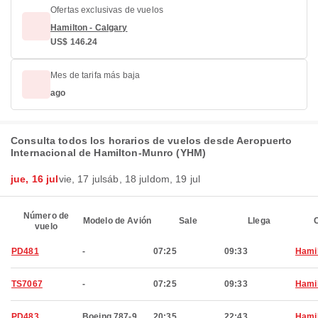
Ofertas exclusivas de vuelos
Hamilton - Calgary
US$ 146.24
Mes de tarifa más baja
ago
Consulta todos los horarios de vuelos desde Aeropuerto
Internacional de Hamilton-Munro (YHM)
jue, 16 jul
vie, 17 jul
sáb, 18 jul
dom, 19 jul
Número de
Modelo de Avión
Sale
Llega
C
vuelo
PD481
-
07:25
09:33
Hami
TS7067
-
07:25
09:33
Hami
PD483
Boeing 787-9
20:35
22:43
Hami