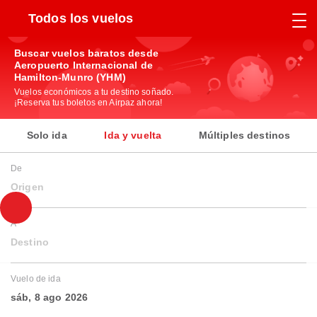
Todos los vuelos
Buscar vuelos baratos desde
Aeropuerto Internacional de
Hamilton-Munro (YHM)
Vuelos económicos a tu destino soñado.
¡Reserva tus boletos en Airpaz ahora!
Solo ida
Ida y vuelta
Múltiples destinos
De
Origen
A
Destino
Vuelo de ida
sáb, 8 ago 2026