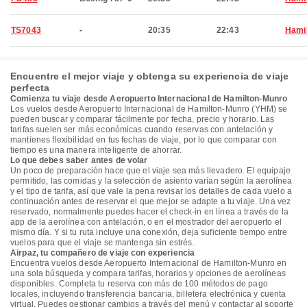
TS7043
-
20:35
22:43
Hami
Encuentre el mejor viaje y obtenga su experiencia de viaje
perfecta
Comienza tu viaje desde Aeropuerto Internacional de Hamilton-Munro
Los vuelos desde Aeropuerto Internacional de Hamilton-Munro (YHM) se
pueden buscar y comparar fácilmente por fecha, precio y horario. Las
tarifas suelen ser más económicas cuando reservas con antelación y
mantienes flexibilidad en tus fechas de viaje, por lo que comparar con
tiempo es una manera inteligente de ahorrar.
Lo que debes saber antes de volar
Un poco de preparación hace que el viaje sea más llevadero. El equipaje
permitido, las comidas y la selección de asiento varían según la aerolínea
y el tipo de tarifa, así que vale la pena revisar los detalles de cada vuelo a
continuación antes de reservar el que mejor se adapte a tu viaje. Una vez
reservado, normalmente puedes hacer el check-in en línea a través de la
app de la aerolínea con antelación, o en el mostrador del aeropuerto el
mismo día. Y si tu ruta incluye una conexión, deja suficiente tiempo entre
vuelos para que el viaje se mantenga sin estrés.
Airpaz, tu compañero de viaje con experiencia
Encuentra vuelos desde Aeropuerto Internacional de Hamilton-Munro en
una sola búsqueda y compara tarifas, horarios y opciones de aerolíneas
disponibles. Completa tu reserva con más de 100 métodos de pago
locales, incluyendo transferencia bancaria, billetera electrónica y cuenta
virtual. Puedes gestionar cambios a través del menú y contactar al soporte