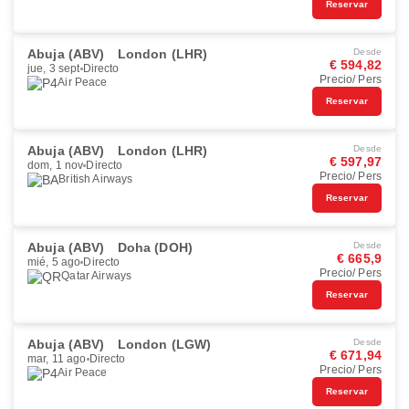
Reservar
Abuja (ABV)
London (LHR)
Desde
€ 594,82
jue, 3 sept
Directo
Precio/ Pers
Air Peace
Reservar
Abuja (ABV)
London (LHR)
Desde
€ 597,97
dom, 1 nov
Directo
Precio/ Pers
British Airways
Reservar
Abuja (ABV)
Doha (DOH)
Desde
€ 665,9
mié, 5 ago
Directo
Precio/ Pers
Qatar Airways
Reservar
Abuja (ABV)
London (LGW)
Desde
€ 671,94
mar, 11 ago
Directo
Precio/ Pers
Air Peace
Reservar