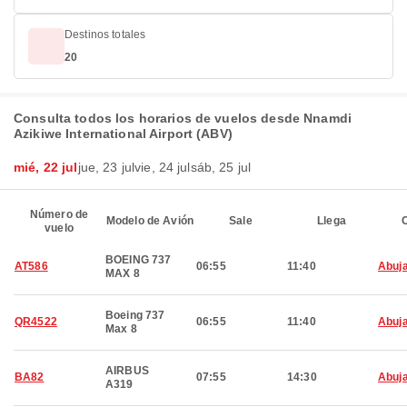
Destinos totales
20
Consulta todos los horarios de vuelos desde Nnamdi
Azikiwe International Airport (ABV)
mié, 22 jul
jue, 23 jul
vie, 24 jul
sáb, 25 jul
Número de
Modelo de Avión
Sale
Llega
C
vuelo
BOEING 737
AT586
06:55
11:40
Abuj
MAX 8
Boeing 737
QR4522
06:55
11:40
Abuj
Max 8
AIRBUS
BA82
07:55
14:30
Abuj
A319