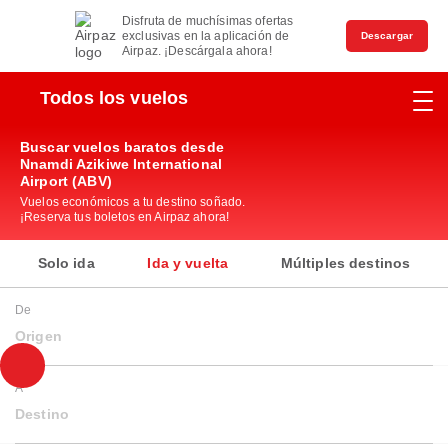
Disfruta de muchísimas ofertas
exclusivas en la aplicación de
Descargar
Airpaz. ¡Descárgala ahora!
Todos los vuelos
Buscar vuelos baratos desde
Nnamdi Azikiwe International
Airport (ABV)
Vuelos económicos a tu destino soñado.
¡Reserva tus boletos en Airpaz ahora!
Solo ida
Ida y vuelta
Múltiples destinos
De
Origen
A
Destino