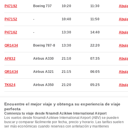
P47192
Boeing 737
10:20
11:30
Abuj
P47152
-
10:40
11:50
Abuj
P47162
-
13:30
14:40
Abuj
QR1434
Boeing 787-8
13:30
22:20
Abuj
AF832
Airbus A330
21:10
07:35
Abuj
QR1434
Airbus A321
21:15
06:05
Abuj
TK624
Airbus A350
21:20
05:25
Abuj
Encuentre el mejor viaje y obtenga su experiencia de viaje
perfecta
Comienza tu viaje desde Nnamdi Azikiwe International Airport
Los vuelos desde Nnamdi Azikiwe International Airport (ABV) se pueden
buscar y comparar fácilmente por fecha, precio y horario. Las tarifas suelen
ser más económicas cuando reservas con antelación y mantienes