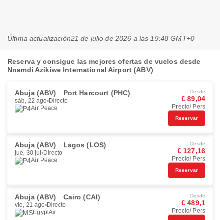
Última actualización
21 de julio de 2026 a las 19:48 GMT+0
Reserva y consigue las mejores ofertas de vuelos desde
Nnamdi Azikiwe International Airport (ABV)
Abuja (ABV)
Port Harcourt (PHC)
Desde
€ 89,04
sáb, 22 ago
Directo
Precio/ Pers
Air Peace
Reservar
Abuja (ABV)
Lagos (LOS)
Desde
€ 127,16
jue, 30 jul
Directo
Precio/ Pers
Air Peace
Reservar
Abuja (ABV)
Cairo (CAI)
Desde
€ 489,1
vie, 21 ago
Directo
Precio/ Pers
EgyptAir