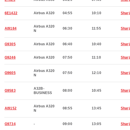
6E1422
Airbus A320
04:55
10:10
Shar
Airbus A320
AI9184
06:30
11:55
Shar
N
G9305
Airbus A320
06:40
10:40
Shar
G9246
Airbus A320
07:50
11:10
Shar
Airbus A320
G9605
07:50
12:10
Shar
N
A32B-
G9583
08:00
10:45
Shar
BUSINESS
Airbus A320
AI9152
08:55
13:45
Shar
N
G9734
-
09:00
13:05
Shar