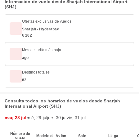
Información de vuelo desde Sharjah International Airport
(SHJ)
Ofertas exclusivas de vuelos
Sharjah - Hyderabad
€ 102
Mes de tarifa más baja
ago
Destinos totales
82
Consulta todos los horarios de vuelos desde Sharjah
International Airport (SHJ)
mar, 28 jul
mié, 29 jul
jue, 30 jul
vie, 31 jul
Número de
Modelo de Avión
Sale
Llega
C
vuelo