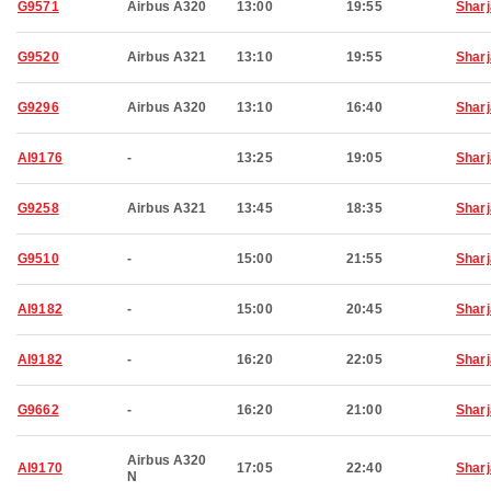
G9571
Airbus A320
13:00
19:55
Shar
G9520
Airbus A321
13:10
19:55
Shar
G9296
Airbus A320
13:10
16:40
Shar
AI9176
-
13:25
19:05
Shar
G9258
Airbus A321
13:45
18:35
Shar
G9510
-
15:00
21:55
Shar
AI9182
-
15:00
20:45
Shar
AI9182
-
16:20
22:05
Shar
G9662
-
16:20
21:00
Shar
Airbus A320
AI9170
17:05
22:40
Shar
N