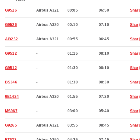
G9526
Airbus A321
00:05
06:50
Shar
G9526
Airbus A320
00:10
07:10
Shar
AI9232
Airbus A321
00:55
06:45
Shar
G9512
-
01:15
08:10
Shar
G9512
-
01:30
08:10
Shar
BS346
-
01:30
08:30
Shar
6E1424
Airbus A320
01:55
07:20
Shar
MS967
-
03:00
05:40
Shar
G9265
Airbus A321
03:55
08:45
Shar
ET623
Airbus A350
04:25
07:45
Shar