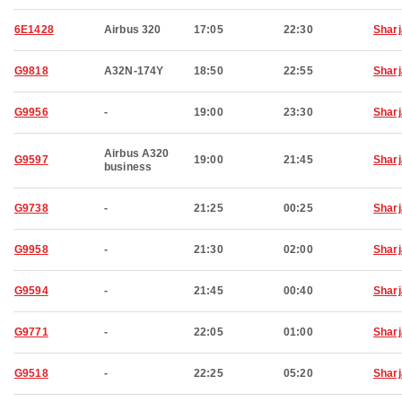
6E1428
Airbus 320
17:05
22:30
Shar
G9818
A32N-174Y
18:50
22:55
Shar
G9956
-
19:00
23:30
Shar
Airbus A320
G9597
19:00
21:45
Shar
business
G9738
-
21:25
00:25
Shar
G9958
-
21:30
02:00
Shar
G9594
-
21:45
00:40
Shar
G9771
-
22:05
01:00
Shar
G9518
-
22:25
05:20
Shar