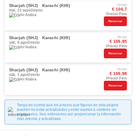
Sharjah (SHJ)
Karachi (KHI)
Desde
€ 106,7
mié, 23 sept
Directo
Precio/ Pers
Air Arabia
Reservar
Sharjah (SHJ)
Karachi (KHI)
Desde
€ 106,95
sáb, 8 ago
Directo
Precio/ Pers
Air Arabia
Reservar
Sharjah (SHJ)
Karachi (KHI)
Desde
€ 106,98
sáb, 1 ago
Directo
Precio/ Pers
Air Arabia
Reservar
Tenga en cuenta que los precios que figuran en esta página
pueden no estar actualizados y estar sujetos a cambios sin
previo aviso. Nos esforzamos por proporcionar la información
más precisa y actualizada.