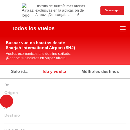
Disfruta de muchísimas ofertas
exclusivas en la aplicación de
Descargar
Airpaz. ¡Descárgala ahora!
Todos los vuelos
Buscar vuelos baratos desde
Sharjah International Airport (SHJ)
Vuelos económicos a tu destino soñado.
¡Reserva tus boletos en Airpaz ahora!
Solo ida
Ida y vuelta
Múltiples destinos
De
Origen
A
Destino