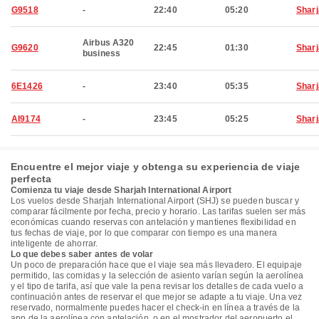
G9518
-
22:40
05:20
Shar
Airbus A320
G9620
22:45
01:30
Shar
business
6E1426
-
23:40
05:35
Shar
AI9174
-
23:45
05:25
Shar
Encuentre el mejor viaje y obtenga su experiencia de viaje
perfecta
Comienza tu viaje desde Sharjah International Airport
Los vuelos desde Sharjah International Airport (SHJ) se pueden buscar y
comparar fácilmente por fecha, precio y horario. Las tarifas suelen ser más
económicas cuando reservas con antelación y mantienes flexibilidad en
tus fechas de viaje, por lo que comparar con tiempo es una manera
inteligente de ahorrar.
Lo que debes saber antes de volar
Un poco de preparación hace que el viaje sea más llevadero. El equipaje
permitido, las comidas y la selección de asiento varían según la aerolínea
y el tipo de tarifa, así que vale la pena revisar los detalles de cada vuelo a
continuación antes de reservar el que mejor se adapte a tu viaje. Una vez
reservado, normalmente puedes hacer el check-in en línea a través de la
app de la aerolínea con antelación, o en el mostrador del aeropuerto el