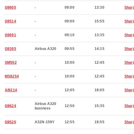
G9805
-
09:00
13:30
Shar
G9514
-
09:00
15:55
Shar
G9691
-
09:10
13:35
Shar
G9305
Airbus A320
09:55
14:15
Shar
SM502
-
10:00
12:45
Shar
MS8254
-
10:00
12:45
Shar
AI9214
-
12:05
18:05
Shar
Airbus A320
G9624
12:50
15:35
Shar
business
G9520
A32N-159Y
12:55
19:55
Shar