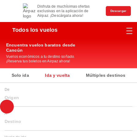
Disfruta de muchísimas ofertas
exclusivas en la aplicación de
Descargar
Airpaz. ¡Descárgala ahora!
Todos los vuelos
Encuentra vuelos baratos desde
Cancún
Vuelos económicos a tu destino soñado.
¡Reserva tus boletos en Airpaz ahora!
Solo ida
Ida y vuelta
Múltiples destinos
De
Origen
A
Destino