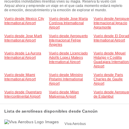
recuerdos inolvidables mientras vives su magia. Reserva tu vuelo con
Airpaz ahora y emprende un viaje en el que cada momento estará repleto
de emoción, descubrimiento y la emoción de explorar el mundo.
Vuelo desde Mexico City
Vuelo desde Jose Maria
Vuelo desde Aeropuer
International Airport
Cordova International
Internacional Ignacio
Airport
Agramonte
Vuelo desde Jose Marti
Vuelo desde Aeropuerto
Vuelo desde El Dora
International Airport
Internacional Felipe
International Airport
Ángeles
Vuelo desde La Aurora
Vuelo desde Licenciado
Vuelo desde Miguel
International Airport
Adolfo Lopez Mateos
Hidalgo y Costilla
International Airport
Guadajara Internation
Airport
Vuelo desde Miami
Vuelo desde Ministro
Vuelo desde Paris
International Airport
Pistarini International
Charles de Gaulle
Airport
Airport
Vuelo desde Queretaro
Vuelo desde Milan
Vuelo desde Aeropuer
Intercontinental Airport
Malpensa Airport
de Estambul
Lista de aerolíneas disponibles desde Cancún
Viva Aerobus