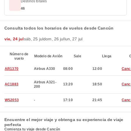
Destinos totales
46
Consulta todos los horarios de vuelos desde Cancún
vie, 24 jul
sáb, 25 jul
dom, 26 jul
lun, 27 jul
Número de
Modelo de Avión
Sale
Llega
C
vuelo
AR1370
Airbus A330
08:00
12:00
Canc
Airbus A321-
AC1883
13:20
18:50
Canc
200
WS2053
-
17:10
21:45
Canc
Encuentre el mejor viaje y obtenga su experiencia de viaje
perfecta
Comienza tu viaje desde Cancún