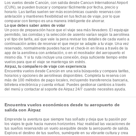
Los vuelos desde Cancún, con salida desde Cancun International Airport
(CUN), se pueden buscar y comparar fácilmente por fecha, precio y
horario. Las tarifas suelen ser más económicas cuando reservas con
antelación y mantienes flexibilidad en tus fechas de viaje, por lo que
comparar con tiempo es una manera inteligente de ahorrar.
Lo que debes saber antes de volar
Un poco de preparación hace que el viaje sea más llevadero. El equipaje
permitido, las comidas y la selección de asiento varían según la aerolínea
y el tipo de tarifa, así que vale la pena revisar los detalles de cada vuelo a
continuación antes de reservar el que mejor se adapte a tu viaje. Una vez
reservado, normalmente puedes hacer el check-in en línea a través de la
app de la aerolínea con antelación, o en el mostrador del aeropuerto el
mismo día. Y si tu ruta incluye una conexión, deja suficiente tiempo entre
vuelos para que el viaje se mantenga sin estrés.
Airpaz, tu compañero de viaje con experiencia
Encuentra vuelos desde Cancún en una sola búsqueda y compara tarifas,
horarios y opciones de aerolíneas disponibles. Completa tu reserva con
más de 100 métodos de pago locales, incluyendo transferencia bancaria,
billetera electrónica y cuenta virtual. Puedes gestionar cambios a través
del menú y contactar al soporte de Airpaz 24/7 cuando necesites ayuda.
Encuentra vuelos económicos desde tu aeropuerto de
salida con Airpaz
Emprende la aventura que siempre has soñado y deja que tu pasión por
los viajes te guíe hacia nuevos horizontes. Haz realidad las vacaciones de
tus sueños reservando un vuelo asequible desde tu aeropuerto de salida.
Explora el destino de tus sueños, sumérgete en su vibrante cultura y crea