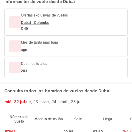
Información de vuelo desde Dubai
Ofertas exclusivas de vuelos
Dubai - Colombo
€ 45
Mes de tarifa más baja
ago
Destinos totales
203
Consulta todos los horarios de vuelos desde Dubai
mié, 22 jul
jue, 23 jul
vie, 24 jul
sáb, 25 jul
Número de
Modelo de Avión
Sale
Llega
C
vuelo
FZ641
-
00:05
03:50
Duba