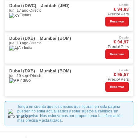
Dubai (DWC)
Jeddah (JED)
Desde
€ 94,63
lun, 17 ago
Directo
Precio/ Pers
Flynas
Reservar
Dubai (DXB)
Mumbai (BOM)
Desde
€ 94,97
jue, 13 ago
Directo
Precio/ Pers
Air India
Reservar
Dubai (DXB)
Mumbai (BOM)
Desde
€ 95,57
jue, 10 sept
Directo
Precio/ Pers
IndiGo
Reservar
Tenga en cuenta que los precios que figuran en esta página
pueden no estar actualizados y estar sujetos a cambios sin
previo aviso. Nos esforzamos por proporcionar la información
más precisa y actualizada.