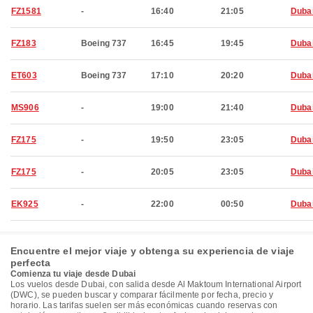
FZ1581
-
16:40
21:05
Duba
FZ183
Boeing 737
16:45
19:45
Duba
ET603
Boeing 737
17:10
20:20
Duba
MS906
-
19:00
21:40
Duba
FZ175
-
19:50
23:05
Duba
FZ175
-
20:05
23:05
Duba
EK925
-
22:00
00:50
Duba
Encuentre el mejor viaje y obtenga su experiencia de viaje
perfecta
Comienza tu viaje desde Dubai
Los vuelos desde Dubai, con salida desde Al Maktoum International Airport
(DWC), se pueden buscar y comparar fácilmente por fecha, precio y
horario. Las tarifas suelen ser más económicas cuando reservas con