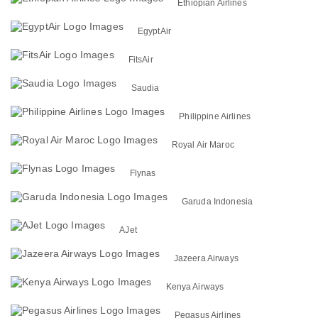
Ethiopian Airlines
EgyptAir
FitsAir
Saudia
Philippine Airlines
Royal Air Maroc
Flynas
Garuda Indonesia
AJet
Jazeera Airways
Kenya Airways
Pegasus Airlines