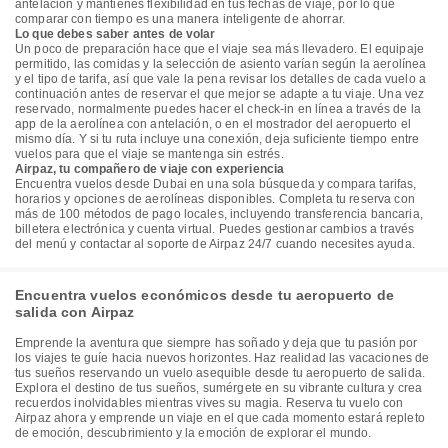
antelación y mantienes flexibilidad en tus fechas de viaje, por lo que
comparar con tiempo es una manera inteligente de ahorrar.
Lo que debes saber antes de volar
Un poco de preparación hace que el viaje sea más llevadero. El equipaje
permitido, las comidas y la selección de asiento varían según la aerolínea
y el tipo de tarifa, así que vale la pena revisar los detalles de cada vuelo a
continuación antes de reservar el que mejor se adapte a tu viaje. Una vez
reservado, normalmente puedes hacer el check-in en línea a través de la
app de la aerolínea con antelación, o en el mostrador del aeropuerto el
mismo día. Y si tu ruta incluye una conexión, deja suficiente tiempo entre
vuelos para que el viaje se mantenga sin estrés.
Airpaz, tu compañero de viaje con experiencia
Encuentra vuelos desde Dubai en una sola búsqueda y compara tarifas,
horarios y opciones de aerolíneas disponibles. Completa tu reserva con
más de 100 métodos de pago locales, incluyendo transferencia bancaria,
billetera electrónica y cuenta virtual. Puedes gestionar cambios a través
del menú y contactar al soporte de Airpaz 24/7 cuando necesites ayuda.
Encuentra vuelos económicos desde tu aeropuerto de
salida con Airpaz
Emprende la aventura que siempre has soñado y deja que tu pasión por
los viajes te guíe hacia nuevos horizontes. Haz realidad las vacaciones de
tus sueños reservando un vuelo asequible desde tu aeropuerto de salida.
Explora el destino de tus sueños, sumérgete en su vibrante cultura y crea
recuerdos inolvidables mientras vives su magia. Reserva tu vuelo con
Airpaz ahora y emprende un viaje en el que cada momento estará repleto
de emoción, descubrimiento y la emoción de explorar el mundo.