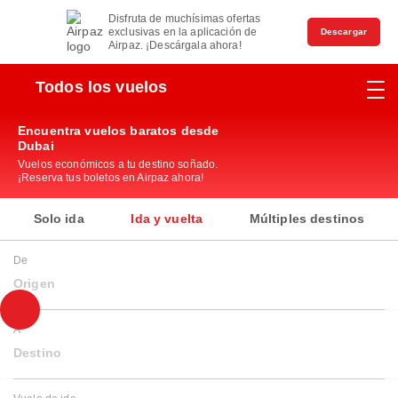
Disfruta de muchísimas ofertas
exclusivas en la aplicación de
Descargar
Airpaz. ¡Descárgala ahora!
Todos los vuelos
Encuentra vuelos baratos desde
Dubai
Vuelos económicos a tu destino soñado.
¡Reserva tus boletos en Airpaz ahora!
Solo ida
Ida y vuelta
Múltiples destinos
De
Origen
A
Destino