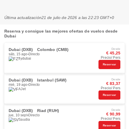
Última actualización
21 de julio de 2026 a las 22:23 GMT+0
Reserva y consigue las mejores ofertas de vuelos desde
Dubai
Dubai (DXB)
Colombo (CMB)
Desde
€ 45,25
sáb, 15 ago
Directo
Precio/ Pers
flydubai
Reservar
Dubai (DXB)
Istanbul (SAW)
Desde
€ 83,37
mié, 19 ago
Directo
Precio/ Pers
AJet
Reservar
Dubai (DXB)
Riad (RUH)
Desde
€ 90,99
jue, 10 sept
Directo
Precio/ Pers
Saudia
Reservar