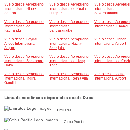
Vuelo desde Aeropuerto
Vuelo desde Aeropuerto
Vuelo desde Aeropuer
Internacional Ninoy
Internacional de Kuala
Internacional
Aquino
Lumpur
Suvarnabhumi
Vuelo desde Aeropuerto
Vuelo desde Aeropuerto
Vuelo desde Aeropuer
Internacional de
Internacional
Internacional Changi
Katmandú
Bandaranaike
Vuelo desde Heydar
Vuelo desde Aeropuerto
Vuelo desde Jinnah
Aliyev International
Internacional Hazrat
International Airport
Airport
Shahjalal
Vuelo desde Aeropuerto
Vuelo desde Aeropuerto
Vuelo desde Aeropuer
Internacional Soekarno-
Internacional de Hong
Internacional de Coch
Hatta
Kong
Vuelo desde Aeropuerto
Vuelo desde Aeropuerto
Vuelo desde Cairo
Internacional Indira
Internacional Reina Alia
International Airport
Gandhi
Lista de aerolíneas disponibles desde Dubai
Emirates
Cebu Pacific