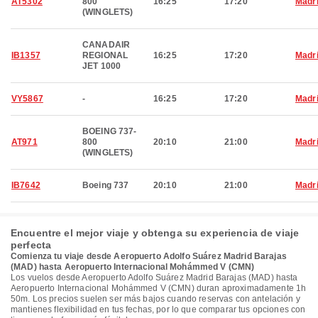
AT5302
800
16:25
17:20
Madr
(WINGLETS)
CANADAIR
IB1357
REGIONAL
16:25
17:20
Madr
JET 1000
VY5867
-
16:25
17:20
Madr
BOEING 737-
AT971
800
20:10
21:00
Madr
(WINGLETS)
IB7642
Boeing 737
20:10
21:00
Madr
Encuentre el mejor viaje y obtenga su experiencia de viaje
perfecta
Comienza tu viaje desde Aeropuerto Adolfo Suárez Madrid Barajas
(MAD) hasta Aeropuerto Internacional Mohámmed V (CMN)
Los vuelos desde Aeropuerto Adolfo Suárez Madrid Barajas (MAD) hasta
Aeropuerto Internacional Mohámmed V (CMN) duran aproximadamente 1h
50m. Los precios suelen ser más bajos cuando reservas con antelación y
mantienes flexibilidad en tus fechas, por lo que comparar tus opciones con