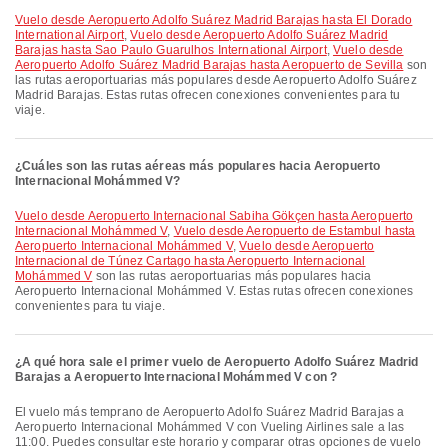
Vuelo desde Aeropuerto Adolfo Suárez Madrid Barajas hasta El Dorado
International Airport
,
Vuelo desde Aeropuerto Adolfo Suárez Madrid
Barajas hasta Sao Paulo Guarulhos International Airport
,
Vuelo desde
Aeropuerto Adolfo Suárez Madrid Barajas hasta Aeropuerto de Sevilla
son
las rutas aeroportuarias más populares desde Aeropuerto Adolfo Suárez
Madrid Barajas. Estas rutas ofrecen conexiones convenientes para tu
viaje.
¿Cuáles son las rutas aéreas más populares hacia Aeropuerto
Internacional Mohámmed V?
Vuelo desde Aeropuerto Internacional Sabiha Gökçen hasta Aeropuerto
Internacional Mohámmed V
,
Vuelo desde Aeropuerto de Estambul hasta
Aeropuerto Internacional Mohámmed V
,
Vuelo desde Aeropuerto
Internacional de Túnez Cartago hasta Aeropuerto Internacional
Mohámmed V
son las rutas aeroportuarias más populares hacia
Aeropuerto Internacional Mohámmed V. Estas rutas ofrecen conexiones
convenientes para tu viaje.
¿A qué hora sale el primer vuelo de Aeropuerto Adolfo Suárez Madrid
Barajas a Aeropuerto Internacional Mohámmed V con ?
El vuelo más temprano de Aeropuerto Adolfo Suárez Madrid Barajas a
Aeropuerto Internacional Mohámmed V con Vueling Airlines sale a las
11:00. Puedes consultar este horario y comparar otras opciones de vuelo