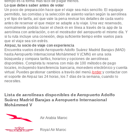
tiempo es la forma más fácil de pagar menos.
Lo que debes saber antes de volar
Un poco de preparación hace que el viaje sea más sencillo. El equipaje
permitido, las comidas y la selección de asiento varían según la aerolínea
y el tipo de tarifa, así que vale la pena revisar los detalles de cada vuelo
antes de reservar el que mejor se adapte a tu viaje. Una vez reservado,
normalmente podrás hacer el check-in en línea a través de la app de la
aerolínea con antelación, o en el mostrador del aeropuerto el mismo día. Y
si tu ruta incluye una conexión, deja suficiente tiempo entre vuelos para
que el viaje sea sin estrés.
Airpaz, tu socio de viaje con experiencia
Encuentra vuelos desde Aeropuerto Adolfo Suárez Madrid Barajas (MAD)
hasta Aeropuerto Internacional Mohámmed V (CMN) en una sola
búsqueda y compara tarifas, horarios y opciones de aerolíneas
disponibles. Completa tu reserva con más de 100 métodos de pago
locales, incluyendo transferencia bancaria, monedero electrónico y cuenta
virtual. Puedes gestionar cambios a través del menú
/order
y contactar con
el soporte de Airpaz las 24 horas, los 7 días de la semana, cuando lo
necesites.
Lista de aerolíneas disponibles de Aeropuerto Adolfo
Suárez Madrid Barajas a Aeropuerto Internacional
Mohámmed V
Air Arabia Maroc
Royal Air Maroc