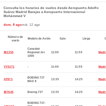
Consulta los horarios de vuelos desde Aeropuerto Adolfo
Suárez Madrid Barajas a Aeropuerto Internacional
Mohámmed V
dom, 9 ago
mié, 12 ago
Número de
Modelo de Avión
Sale
Llega
C
vuelo
Canadair
IB1355
Regional Jet
11:00
11:55
Madr
1000
VY5371
-
11:00
11:55
Madr
BOEING 737
AT973
13:35
14:25
Madr
MAX 8
IB7645
Boeing 737
13:35
14:25
Madr
BOEING 737-