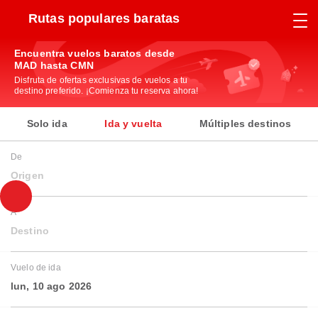
Rutas populares baratas
Encuentra vuelos baratos desde
MAD hasta CMN
Disfruta de ofertas exclusivas de vuelos a tu
destino preferido. ¡Comienza tu reserva ahora!
Solo ida
Ida y vuelta
Múltiples destinos
De
Origen
A
Destino
Vuelo de ida
lun, 10 ago 2026