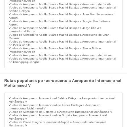
International Airport
Vuelos de Aeropuerto Adolfo Suárez Madrid Barajas a Aeropuerto de Sevilla
Vuelos de Aeropuerto Adolfo Suárez Madrid Barajas a Aeropuerto Internacional
Sabiha Gökçen
Vuelos de Aeropuerto Adolfo Suárez Madrid Barajas a Jose Marti International
Airport
Vuelos de Aeropuerto Adolfo Suárez Madrid Barajas a Tangier Ibn Battouta
Airport
Vuelos de Aeropuerto Adolfo Suárez Madrid Barajas a Jorge Chavez
International Airport
Vuelos de Aeropuerto Adolfo Suárez Madrid Barajas a Aeropuerto de Gran
Canaria
Vuelos de Aeropuerto Adolfo Suárez Madrid Barajas a Aeropuerto Internacional
de Pekín Capital
Vuelos de Aeropuerto Adolfo Suárez Madrid Barajas a Simon Bolivar
International Airport
Vuelos de Aeropuerto Adolfo Suárez Madrid Barajas a Aeropuerto de Lisboa
Vuelos de Aeropuerto Adolfo Suárez Madrid Barajas a Aeropuerto Internacional
de Chongqing-Jiangbei
Rutas populares por aeropuerto a Aeropuerto Internacional
Mohámmed V
Vuelos de Aeropuerto Internacional Sabiha Gökçen a Aeropuerto Internacional
Mohámmed V
Vuelos de Aeropuerto Internacional de Túnez Cartago a Aeropuerto
Internacional Mohámmed V
Vuelos de Aeropuerto de Estambul a Aeropuerto Internacional Mohámmed V
Vuelos de Aeropuerto Internacional de Dubái a Aeropuerto Internacional
Mohámmed V
Vuelos de Blaise Diagne International Airport a Aeropuerto Internacional
Mohámmed V