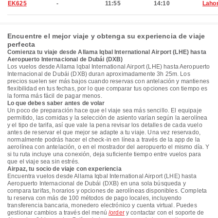
EK625
-
11:55
14:10
Laho
Encuentre el mejor viaje y obtenga su experiencia de viaje
perfecta
Comienza tu viaje desde Allama Iqbal International Airport (LHE) hasta
Aeropuerto Internacional de Dubái (DXB)
Los vuelos desde Allama Iqbal International Airport (LHE) hasta Aeropuerto
Internacional de Dubái (DXB) duran aproximadamente 3h 25m. Los
precios suelen ser más bajos cuando reservas con antelación y mantienes
flexibilidad en tus fechas, por lo que comparar tus opciones con tiempo es
la forma más fácil de pagar menos.
Lo que debes saber antes de volar
Un poco de preparación hace que el viaje sea más sencillo. El equipaje
permitido, las comidas y la selección de asiento varían según la aerolínea
y el tipo de tarifa, así que vale la pena revisar los detalles de cada vuelo
antes de reservar el que mejor se adapte a tu viaje. Una vez reservado,
normalmente podrás hacer el check-in en línea a través de la app de la
aerolínea con antelación, o en el mostrador del aeropuerto el mismo día. Y
si tu ruta incluye una conexión, deja suficiente tiempo entre vuelos para
que el viaje sea sin estrés.
Airpaz, tu socio de viaje con experiencia
Encuentra vuelos desde Allama Iqbal International Airport (LHE) hasta
Aeropuerto Internacional de Dubái (DXB) en una sola búsqueda y
compara tarifas, horarios y opciones de aerolíneas disponibles. Completa
tu reserva con más de 100 métodos de pago locales, incluyendo
transferencia bancaria, monedero electrónico y cuenta virtual. Puedes
gestionar cambios a través del menú
/order
y contactar con el soporte de