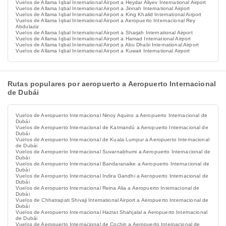
Vuelos de Allama Iqbal International Airport a Heydar Aliyev International Airport
Vuelos de Allama Iqbal International Airport a Jinnah International Airport
Vuelos de Allama Iqbal International Airport a King Khalid International Airport
Vuelos de Allama Iqbal International Airport a Aeropuerto Internacional Rey
Abdulaziz
Vuelos de Allama Iqbal International Airport a Sharjah International Airport
Vuelos de Allama Iqbal International Airport a Hamad International Airport
Vuelos de Allama Iqbal International Airport a Abu Dhabi International Airport
Vuelos de Allama Iqbal International Airport a Kuwait International Airport
Rutas populares por aeropuerto a Aeropuerto Internacional
de Dubái
Vuelos de Aeropuerto Internacional Ninoy Aquino a Aeropuerto Internacional de
Dubái
Vuelos de Aeropuerto Internacional de Katmandú a Aeropuerto Internacional de
Dubái
Vuelos de Aeropuerto Internacional de Kuala Lumpur a Aeropuerto Internacional
de Dubái
Vuelos de Aeropuerto Internacional Suvarnabhumi a Aeropuerto Internacional de
Dubái
Vuelos de Aeropuerto Internacional Bandaranaike a Aeropuerto Internacional de
Dubái
Vuelos de Aeropuerto Internacional Indira Gandhi a Aeropuerto Internacional de
Dubái
Vuelos de Aeropuerto Internacional Reina Alia a Aeropuerto Internacional de
Dubái
Vuelos de Chhatrapati Shivaji International Airport a Aeropuerto Internacional de
Dubái
Vuelos de Aeropuerto Internacional Hazrat Shahjalal a Aeropuerto Internacional
de Dubái
Vuelos de Aeropuerto Internacional de Cochin a Aeropuerto Internacional de