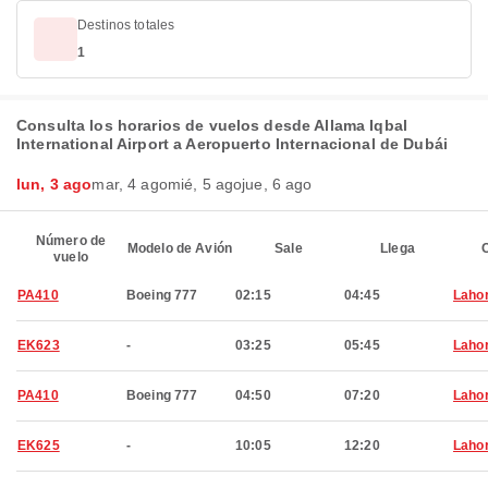
Destinos totales
1
Consulta los horarios de vuelos desde Allama Iqbal
International Airport a Aeropuerto Internacional de Dubái
lun, 3 ago
mar, 4 ago
mié, 5 ago
jue, 6 ago
Número de
Modelo de Avión
Sale
Llega
C
vuelo
PA410
Boeing 777
02:15
04:45
Laho
EK623
-
03:25
05:45
Laho
PA410
Boeing 777
04:50
07:20
Laho
EK625
-
10:05
12:20
Laho