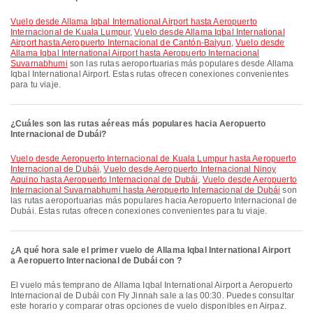
Vuelo desde Allama Iqbal International Airport hasta Aeropuerto
Internacional de Kuala Lumpur
,
Vuelo desde Allama Iqbal International
Airport hasta Aeropuerto Internacional de Cantón-Baiyun
,
Vuelo desde
Allama Iqbal International Airport hasta Aeropuerto Internacional
Suvarnabhumi
son las rutas aeroportuarias más populares desde Allama
Iqbal International Airport. Estas rutas ofrecen conexiones convenientes
para tu viaje.
¿Cuáles son las rutas aéreas más populares hacia Aeropuerto
Internacional de Dubái?
Vuelo desde Aeropuerto Internacional de Kuala Lumpur hasta Aeropuerto
Internacional de Dubái
,
Vuelo desde Aeropuerto Internacional Ninoy
Aquino hasta Aeropuerto Internacional de Dubái
,
Vuelo desde Aeropuerto
Internacional Suvarnabhumi hasta Aeropuerto Internacional de Dubái
son
las rutas aeroportuarias más populares hacia Aeropuerto Internacional de
Dubái. Estas rutas ofrecen conexiones convenientes para tu viaje.
¿A qué hora sale el primer vuelo de Allama Iqbal International Airport
a Aeropuerto Internacional de Dubái con ?
El vuelo más temprano de Allama Iqbal International Airport a Aeropuerto
Internacional de Dubái con Fly Jinnah sale a las 00:30. Puedes consultar
este horario y comparar otras opciones de vuelo disponibles en Airpaz.