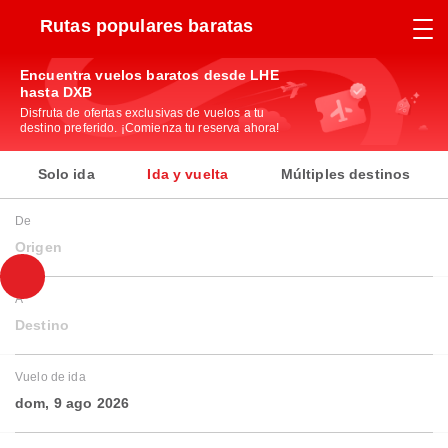
Rutas populares baratas
Encuentra vuelos baratos desde LHE
hasta DXB
Disfruta de ofertas exclusivas de vuelos a tu
destino preferido. ¡Comienza tu reserva ahora!
Solo ida
Ida y vuelta
Múltiples destinos
De
Origen
A
Destino
Vuelo de ida
dom, 9 ago 2026