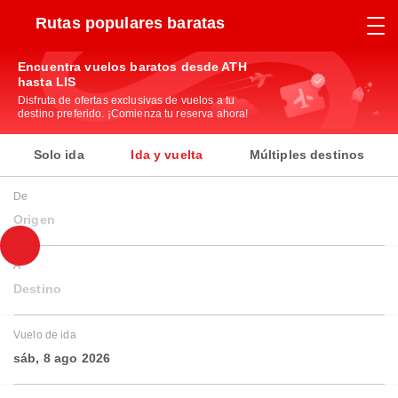
Rutas populares baratas
Encuentra vuelos baratos desde ATH
hasta LIS
Disfruta de ofertas exclusivas de vuelos a tu
destino preferido. ¡Comienza tu reserva ahora!
Solo ida
Ida y vuelta
Múltiples destinos
De
Origen
A
Destino
Vuelo de ida
sáb, 8 ago 2026