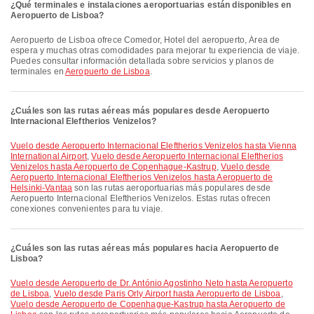
¿Qué terminales e instalaciones aeroportuarias están disponibles en
Aeropuerto de Lisboa?
Aeropuerto de Lisboa ofrece Comedor, Hotel del aeropuerto, Área de
espera y muchas otras comodidades para mejorar tu experiencia de viaje.
Puedes consultar información detallada sobre servicios y planos de
terminales en
Aeropuerto de Lisboa
.
¿Cuáles son las rutas aéreas más populares desde Aeropuerto
Internacional Eleftherios Venizelos?
Vuelo desde Aeropuerto Internacional Eleftherios Venizelos hasta Vienna
International Airport
,
Vuelo desde Aeropuerto Internacional Eleftherios
Venizelos hasta Aeropuerto de Copenhague-Kastrup
,
Vuelo desde
Aeropuerto Internacional Eleftherios Venizelos hasta Aeropuerto de
Helsinki-Vantaa
son las rutas aeroportuarias más populares desde
Aeropuerto Internacional Eleftherios Venizelos. Estas rutas ofrecen
conexiones convenientes para tu viaje.
¿Cuáles son las rutas aéreas más populares hacia Aeropuerto de
Lisboa?
Vuelo desde Aeropuerto de Dr. António Agostinho Neto hasta Aeropuerto
de Lisboa
,
Vuelo desde Paris Orly Airport hasta Aeropuerto de Lisboa
,
Vuelo desde Aeropuerto de Copenhague-Kastrup hasta Aeropuerto de