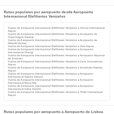
Rutas populares por aeropuerto desde Aeropuerto
Internacional Eleftherios Venizelos
Vuelos de Aeropuerto Internacional Eleftherios Venizelos a Vienna International
Airport
Vuelos de Aeropuerto Internacional Eleftherios Venizelos a Aeropuerto de
Copenhague-Kastrup
Vuelos de Aeropuerto Internacional Eleftherios Venizelos a Aeropuerto de
Helsinki-Vantaa
Vuelos de Aeropuerto Internacional Eleftherios Venizelos a Oslo Airport
Vuelos de Aeropuerto Internacional Eleftherios Venizelos a Aeropuerto
Internacional Changi
Vuelos de Aeropuerto Internacional Eleftherios Venizelos a Aeropuerto Nacional
de Santorini
Vuelos de Aeropuerto Internacional Eleftherios Venizelos a Cairo International
Airport
Vuelos de Aeropuerto Internacional Eleftherios Venizelos a Stockholm Arlanda
Airport
Vuelos de Aeropuerto Internacional Eleftherios Venizelos a Aeropuerto
Internacional Sabiha Gökçen
Vuelos de Aeropuerto Internacional Eleftherios Venizelos a Aeropuerto
Internacional Reina Alia
Vuelos de Aeropuerto Internacional Eleftherios Venizelos a Aeropuerto
Internacional Indira Gandhi
Vuelos de Aeropuerto Internacional Eleftherios Venizelos a Tbilisi International
Airport
Rutas populares por aeropuerto a Aeropuerto de Lisboa