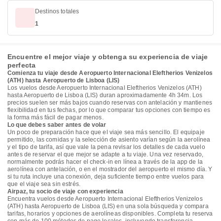
Destinos totales
1
Encuentre el mejor viaje y obtenga su experiencia de viaje
perfecta
Comienza tu viaje desde Aeropuerto Internacional Eleftherios Venizelos
(ATH) hasta Aeropuerto de Lisboa (LIS)
Los vuelos desde Aeropuerto Internacional Eleftherios Venizelos (ATH)
hasta Aeropuerto de Lisboa (LIS) duran aproximadamente 4h 34m. Los
precios suelen ser más bajos cuando reservas con antelación y mantienes
flexibilidad en tus fechas, por lo que comparar tus opciones con tiempo es
la forma más fácil de pagar menos.
Lo que debes saber antes de volar
Un poco de preparación hace que el viaje sea más sencillo. El equipaje
permitido, las comidas y la selección de asiento varían según la aerolínea
y el tipo de tarifa, así que vale la pena revisar los detalles de cada vuelo
antes de reservar el que mejor se adapte a tu viaje. Una vez reservado,
normalmente podrás hacer el check-in en línea a través de la app de la
aerolínea con antelación, o en el mostrador del aeropuerto el mismo día. Y
si tu ruta incluye una conexión, deja suficiente tiempo entre vuelos para
que el viaje sea sin estrés.
Airpaz, tu socio de viaje con experiencia
Encuentra vuelos desde Aeropuerto Internacional Eleftherios Venizelos
(ATH) hasta Aeropuerto de Lisboa (LIS) en una sola búsqueda y compara
tarifas, horarios y opciones de aerolíneas disponibles. Completa tu reserva