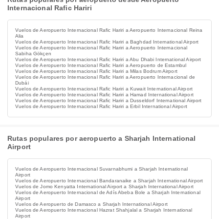
Internacional Rafic Hariri
Vuelos de Aeropuerto Internacional Rafic Hariri a Aeropuerto Internacional Reina
Alia
Vuelos de Aeropuerto Internacional Rafic Hariri a Baghdad International Airport
Vuelos de Aeropuerto Internacional Rafic Hariri a Aeropuerto Internacional
Sabiha Gökçen
Vuelos de Aeropuerto Internacional Rafic Hariri a Abu Dhabi International Airport
Vuelos de Aeropuerto Internacional Rafic Hariri a Aeropuerto de Estambul
Vuelos de Aeropuerto Internacional Rafic Hariri a Milas Bodrum Airport
Vuelos de Aeropuerto Internacional Rafic Hariri a Aeropuerto Internacional de
Dubái
Vuelos de Aeropuerto Internacional Rafic Hariri a Kuwait International Airport
Vuelos de Aeropuerto Internacional Rafic Hariri a Hamad International Airport
Vuelos de Aeropuerto Internacional Rafic Hariri a Dusseldorf International Airport
Vuelos de Aeropuerto Internacional Rafic Hariri a Erbil International Airport
Rutas populares por aeropuerto a Sharjah International
Airport
Vuelos de Aeropuerto Internacional Suvarnabhumi a Sharjah International
Airport
Vuelos de Aeropuerto Internacional Bandaranaike a Sharjah International Airport
Vuelos de Jomo Kenyatta International Airport a Sharjah International Airport
Vuelos de Aeropuerto Internacional de Adís Abeba Bole a Sharjah International
Airport
Vuelos de Aeropuerto de Damasco a Sharjah International Airport
Vuelos de Aeropuerto Internacional Hazrat Shahjalal a Sharjah International
Airport