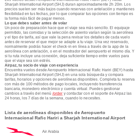
Sharjah International Airport (SHJ) duran aproximadamente 2h 20m. Los
precios suelen ser más bajos cuando reservas con antelación y mantienes
flexibilidad en tus fechas, por lo que comparar tus opciones con tiempo es
la forma más fácil de pagar menos.
Lo que debes saber antes de volar
Un poco de preparación hace que el viaje sea más sencillo. El equipaje
permitido, las comidas y la selección de asiento varían según la aerolínea
y el tipo de tarifa, así que vale la pena revisar los detalles de cada vuelo
antes de reservar el que mejor se adapte a tu viaje. Una vez reservado,
normalmente podrás hacer el check-in en línea a través de la app de la
aerolínea con antelación, o en el mostrador del aeropuerto el mismo día. Y
si tu ruta incluye una conexión, deja suficiente tiempo entre vuelos para
que el viaje sea sin estrés.
Airpaz, tu socio de viaje con experiencia
Encuentra vuelos desde Aeropuerto Internacional Rafic Hariri (BEY) hasta
Sharjah International Airport (SHJ) en una sola búsqueda y compara
tarifas, horarios y opciones de aerolíneas disponibles. Completa tu reserva
con más de 100 métodos de pago locales, incluyendo transferencia
bancaria, monedero electrónico y cuenta virtual. Puedes gestionar
cambios a través del menú
/order
y contactar con el soporte de Airpaz las
24 horas, los 7 días de la semana, cuando lo necesites.
Lista de aerolíneas disponibles de Aeropuerto
Internacional Rafic Hariri a Sharjah International Airport
Air Arabia