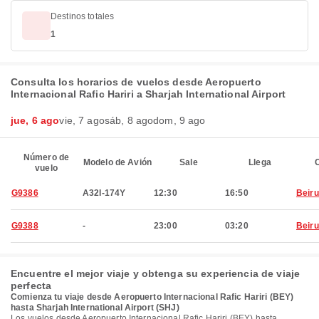
Destinos totales
1
Consulta los horarios de vuelos desde Aeropuerto
Internacional Rafic Hariri a Sharjah International Airport
jue, 6 ago
vie, 7 ago
sáb, 8 ago
dom, 9 ago
Número de
Modelo de Avión
Sale
Llega
C
vuelo
G9386
A32I-174Y
12:30
16:50
Beiru
G9388
-
23:00
03:20
Beiru
Encuentre el mejor viaje y obtenga su experiencia de viaje
perfecta
Comienza tu viaje desde Aeropuerto Internacional Rafic Hariri (BEY)
hasta Sharjah International Airport (SHJ)
Los vuelos desde Aeropuerto Internacional Rafic Hariri (BEY) hasta