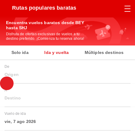
Rutas populares baratas
Encuentra vuelos baratos desde BEY
hasta SHJ
Disfruta de ofertas exclusivas de vuelos a tu
destino preferido. ¡Comienza tu reserva ahora!
Solo ida
Ida y vuelta
Múltiples destinos
De
Origen
A
Destino
Vuelo de ida
vie, 7 ago 2026