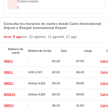
Destinos totales
1
Consulta los horarios de vuelos desde Cairo International
Airport a Sharjah International Airport
dom, 9 ago
lun, 10 ago
mar, 11 ago
mié, 12 ago
Número de
Modelo de Avión
Sale
Llega
C
vuelo
G9621
-
02:20
07:05
Cairo
G9621
A32I-174Y
02:20
06:45
Cairo
SM501
Airbus A320
04:30
09:00
Cairo
MS8253
Airbus A320
04:30
09:00
Cairo
SM503
-
06:30
11:00
Cairo