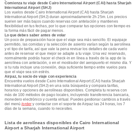
Comienza tu viaje desde Cairo International Airport (CAI) hasta Sharjah
International Airport (SHJ)
Los vuelos desde Cairo International Airport (CAI) hasta Sharjah
International Airport (SHJ) duran aproximadamente 2h 25m. Los precios
suelen ser más bajos cuando reservas con antelación y mantienes
flexibilidad en tus fechas, por lo que comparar tus opciones con tiempo es
la forma más fácil de pagar menos.
Lo que debes saber antes de volar
Un poco de preparación hace que el viaje sea más sencillo. El equipaje
permitido, las comidas y la selección de asiento varían según la aerolínea
y el tipo de tarifa, así que vale la pena revisar los detalles de cada vuelo
antes de reservar el que mejor se adapte a tu viaje. Una vez reservado,
normalmente podrás hacer el check-in en línea a través de la app de la
aerolínea con antelación, o en el mostrador del aeropuerto el mismo día. Y
si tu ruta incluye una conexión, deja suficiente tiempo entre vuelos para
que el viaje sea sin estrés.
Airpaz, tu socio de viaje con experiencia
Encuentra vuelos desde Cairo International Airport (CAI) hasta Sharjah
International Airport (SHJ) en una sola búsqueda y compara tarifas,
horarios y opciones de aerolíneas disponibles. Completa tu reserva con
más de 100 métodos de pago locales, incluyendo transferencia bancaria,
monedero electrónico y cuenta virtual. Puedes gestionar cambios a través
del menú
/order
y contactar con el soporte de Airpaz las 24 horas, los 7
días de la semana, cuando lo necesites.
Lista de aerolíneas disponibles de Cairo International
Airport a Sharjah International Airport