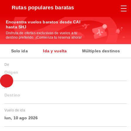
Rutas populares baratas
Encuentra vuelos baratos desde CAI
hasta SHJ
Disfruta de ofertas exclusivas de vuelos a tu
destino preferido. ¡Comienza tu reserva ahora!
Solo ida
Ida y vuelta
Múltiples destinos
De
Origen
A
Destino
Vuelo de ida
lun, 10 ago 2026