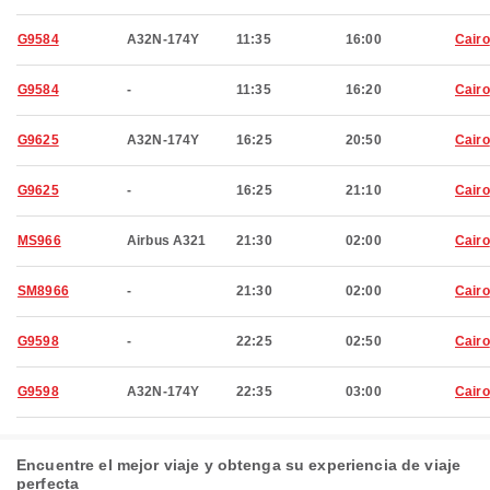
G9584
A32N-174Y
11:35
16:00
Cairo
G9584
-
11:35
16:20
Cairo
G9625
A32N-174Y
16:25
20:50
Cairo
G9625
-
16:25
21:10
Cairo
MS966
Airbus A321
21:30
02:00
Cairo
SM8966
-
21:30
02:00
Cairo
G9598
-
22:25
02:50
Cairo
G9598
A32N-174Y
22:35
03:00
Cairo
Encuentre el mejor viaje y obtenga su experiencia de viaje
perfecta