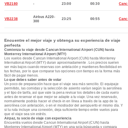
VB2180
-
23:00
00:30
Canc
Airbus A220-
VB2238
23:25
00:55
Canc
300
Encuentre el mejor viaje y obtenga su experiencia de viaje
perfecta
Comienza tu viaje desde Cancun International Airport (CUN) hasta
Monterrey International Airport (MTY)
Los vuelos desde Cancun International Airport (CUN) hasta Monterrey
International Airport (MTY) duran aproximadamente . Los precios suelen
ser más bajos cuando reservas con antelación y mantienes flexibilidad en
tus fechas, por lo que comparar tus opciones con tiempo es la forma más
fácil de pagar menos.
Lo que debes saber antes de volar
Un poco de preparación hace que el viaje sea más sencillo. El equipaje
permitido, las comidas y la selección de asiento varían según la aerolínea
y el tipo de tarifa, así que vale la pena revisar los detalles de cada vuelo
antes de reservar el que mejor se adapte a tu viaje. Una vez reservado,
normalmente podrás hacer el check-in en línea a través de la app de la
aerolínea con antelación, o en el mostrador del aeropuerto el mismo día. Y
si tu ruta incluye una conexión, deja suficiente tiempo entre vuelos para
que el viaje sea sin estrés.
Airpaz, tu socio de viaje con experiencia
Encuentra vuelos desde Cancun International Airport (CUN) hasta
Monterrey International Airport (MTY) en una sola búsqueda y compara