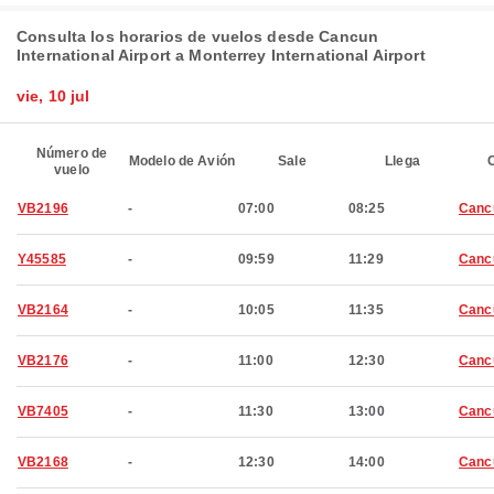
Consulta los horarios de vuelos desde Cancun
International Airport a Monterrey International Airport
vie, 10 jul
Número de
Modelo de Avión
Sale
Llega
C
vuelo
VB2196
-
07:00
08:25
Canc
Y45585
-
09:59
11:29
Canc
VB2164
-
10:05
11:35
Canc
VB2176
-
11:00
12:30
Canc
VB7405
-
11:30
13:00
Canc
VB2168
-
12:30
14:00
Canc