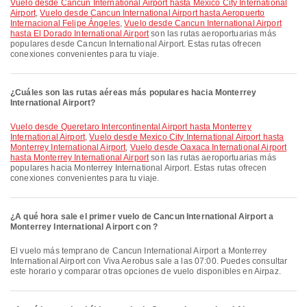
Vuelo desde Cancun International Airport hasta Mexico City International
Airport
,
Vuelo desde Cancun International Airport hasta Aeropuerto
Internacional Felipe Ángeles
,
Vuelo desde Cancun International Airport
hasta El Dorado International Airport
son las rutas aeroportuarias más
populares desde Cancun International Airport. Estas rutas ofrecen
conexiones convenientes para tu viaje.
¿Cuáles son las rutas aéreas más populares hacia Monterrey
International Airport?
Vuelo desde Queretaro Intercontinental Airport hasta Monterrey
International Airport
,
Vuelo desde Mexico City International Airport hasta
Monterrey International Airport
,
Vuelo desde Oaxaca International Airport
hasta Monterrey International Airport
son las rutas aeroportuarias más
populares hacia Monterrey International Airport. Estas rutas ofrecen
conexiones convenientes para tu viaje.
¿A qué hora sale el primer vuelo de Cancun International Airport a
Monterrey International Airport con ?
El vuelo más temprano de Cancun International Airport a Monterrey
International Airport con Viva Aerobus sale a las 07:00. Puedes consultar
este horario y comparar otras opciones de vuelo disponibles en Airpaz.