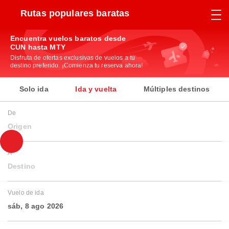
Rutas populares baratas
Encuentra vuelos baratos desde
CUN hasta MTY
Disfruta de ofertas exclusivas de vuelos a tu
destino preferido. ¡Comienza tu reserva ahora!
Solo ida
Ida y vuelta
Múltiples destinos
De
Origen
A
Destino
Vuelo de ida
sáb, 8 ago 2026