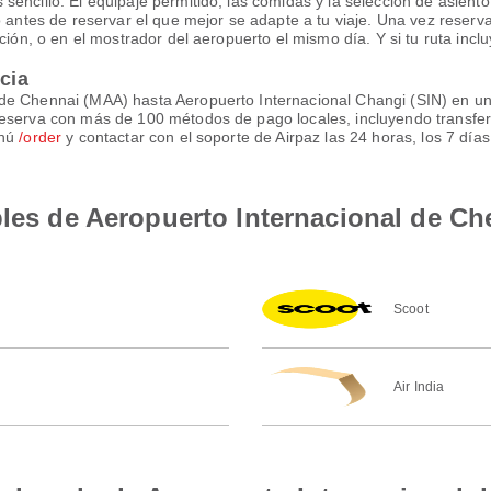
ncillo. El equipaje permitido, las comidas y la selección de asiento v
lo antes de reservar el que mejor se adapte a tu viaje. Una vez rese
ción, o en el mostrador del aeropuerto el mismo día. Y si tu ruta incl
ncia
de Chennai (MAA) hasta Aeropuerto Internacional Changi (SIN) en un
reserva con más de 100 métodos de pago locales, incluyendo transfe
enú
/order
y contactar con el soporte de Airpaz las 24 horas, los 7 día
bles de Aeropuerto Internacional de C
Scoot
Air India