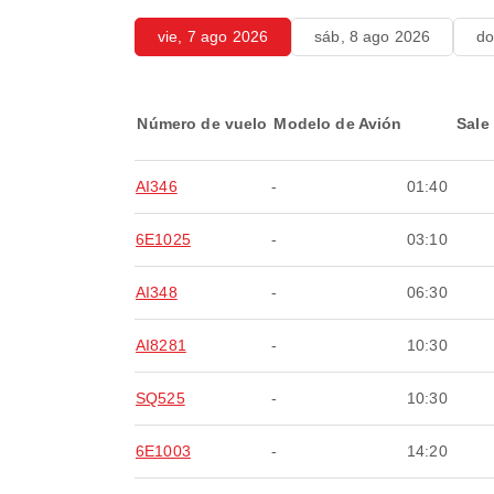
vie, 7 ago 2026
sáb, 8 ago 2026
do
Número de vuelo
Modelo de Avión
Sale
AI346
-
01:40
6E1025
-
03:10
AI348
-
06:30
AI8281
-
10:30
SQ525
-
10:30
6E1003
-
14:20