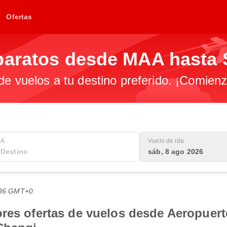
Ofertas
baratos desde MAA hasta 
 de vuelos a tu destino preferido. ¡Comien
A
Vuelo de ida
sáb, 8 ago 2026
8:36 GMT+0
res ofertas de vuelos desde Aeropuert