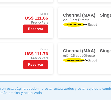
Desde
Chennai (MAA)
Sing
US$ 111.66
vie, 9 oct
Directo
Precio/ Pers
Scoot
Reservar
Desde
Chennai (MAA)
Sing
US$ 111.76
mié, 16 sept
Directo
Precio/ Pers
Scoot
Reservar
 en esta página pueden no estar actualizados y estar sujetos a cambi
 más precisa y actualizada.