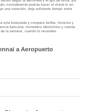
arían según la aerolínea y el tipo de tarifa, así
rvado, normalmente podrás hacer el check-in en
uye una conexión, deja suficiente tiempo entre
a sola búsqueda y compara tarifas, horarios y
rencia bancaria, monedero electrónico y cuenta
s de la semana, cuando lo necesites.
hennai a Aeropuerto