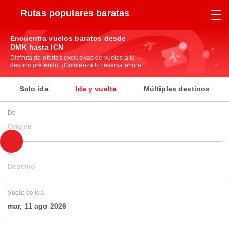
Rutas populares baratas
Encuentra vuelos baratos desde
DMK hasta ICN
Disfruta de ofertas exclusivas de vuelos a tu
destino preferido. ¡Comienza tu reserva ahora!
Solo ida
Ida y vuelta
Múltiples destinos
De
Origen
A
Destino
Vuelo de ida
mar, 11 ago 2026