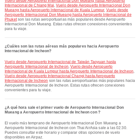
Vuelo desde Aeropuerto Internacional Don Mueang hasta Aeropuerto
Internacional de Chiang Mai
,
Vuelo desde Aeropuerto Internacional Don
Mueang hasta Aeropuerto Internacional de Kuala Lumpur
,
Vuelo desde
Aeropuerto Internacional Don Mueang hasta Aeropuerto Internacional de
Phuket
son las rutas aeroportuarias más populares desde Aeropuerto
Internacional Don Mueang. Estas rutas ofrecen conexiones convenientes
para tu viaje.
¿Cuáles son las rutas aéreas más populares hacia Aeropuerto
Internacional de Incheon?
Vuelo desde Aeropuerto Internacional de Taiwán Taoyuan hasta
Aeropuerto Internacional de Incheon
,
Vuelo desde Aeropuerto
Internacional de Kuala Lumpur hasta Aeropuerto Internacional de Incheon
,
Vuelo desde Aeropuerto Internacional Changi hasta Aeropuerto
Internacional de Incheon
son las rutas aeroportuarias más populares hacia
Aeropuerto Internacional de Incheon. Estas rutas ofrecen conexiones
convenientes para tu viaje.
¿A qué hora sale el primer vuelo de Aeropuerto Internacional Don
Mueang a Aeropuerto Internacional de Incheon con ?
El vuelo más temprano de Aeropuerto Internacional Don Mueang a
Aeropuerto Internacional de Incheon con Thai AirAsia sale a las 02:30.
Puedes consultar este horario y comparar otras opciones de vuelo
disponibles en Airpaz.