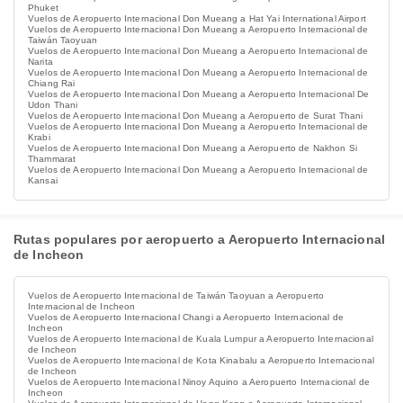
Phuket
Vuelos de Aeropuerto Internacional Don Mueang a Hat Yai International Airport
Vuelos de Aeropuerto Internacional Don Mueang a Aeropuerto Internacional de
Taiwán Taoyuan
Vuelos de Aeropuerto Internacional Don Mueang a Aeropuerto Internacional de
Narita
Vuelos de Aeropuerto Internacional Don Mueang a Aeropuerto Internacional de
Chiang Rai
Vuelos de Aeropuerto Internacional Don Mueang a Aeropuerto Internacional De
Udon Thani
Vuelos de Aeropuerto Internacional Don Mueang a Aeropuerto de Surat Thani
Vuelos de Aeropuerto Internacional Don Mueang a Aeropuerto Internacional de
Krabi
Vuelos de Aeropuerto Internacional Don Mueang a Aeropuerto de Nakhon Si
Thammarat
Vuelos de Aeropuerto Internacional Don Mueang a Aeropuerto Internacional de
Kansai
Rutas populares por aeropuerto a Aeropuerto Internacional
de Incheon
Vuelos de Aeropuerto Internacional de Taiwán Taoyuan a Aeropuerto
Internacional de Incheon
Vuelos de Aeropuerto Internacional Changi a Aeropuerto Internacional de
Incheon
Vuelos de Aeropuerto Internacional de Kuala Lumpur a Aeropuerto Internacional
de Incheon
Vuelos de Aeropuerto Internacional de Kota Kinabalu a Aeropuerto Internacional
de Incheon
Vuelos de Aeropuerto Internacional Ninoy Aquino a Aeropuerto Internacional de
Incheon