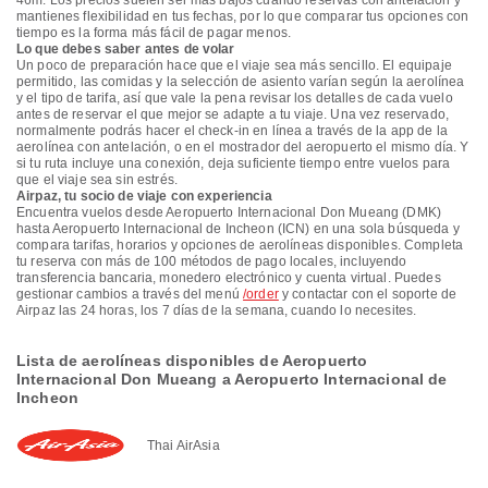
46m. Los precios suelen ser más bajos cuando reservas con antelación y
mantienes flexibilidad en tus fechas, por lo que comparar tus opciones con
tiempo es la forma más fácil de pagar menos.
Lo que debes saber antes de volar
Un poco de preparación hace que el viaje sea más sencillo. El equipaje
permitido, las comidas y la selección de asiento varían según la aerolínea
y el tipo de tarifa, así que vale la pena revisar los detalles de cada vuelo
antes de reservar el que mejor se adapte a tu viaje. Una vez reservado,
normalmente podrás hacer el check-in en línea a través de la app de la
aerolínea con antelación, o en el mostrador del aeropuerto el mismo día. Y
si tu ruta incluye una conexión, deja suficiente tiempo entre vuelos para
que el viaje sea sin estrés.
Airpaz, tu socio de viaje con experiencia
Encuentra vuelos desde Aeropuerto Internacional Don Mueang (DMK)
hasta Aeropuerto Internacional de Incheon (ICN) en una sola búsqueda y
compara tarifas, horarios y opciones de aerolíneas disponibles. Completa
tu reserva con más de 100 métodos de pago locales, incluyendo
transferencia bancaria, monedero electrónico y cuenta virtual. Puedes
gestionar cambios a través del menú
/order
y contactar con el soporte de
Airpaz las 24 horas, los 7 días de la semana, cuando lo necesites.
Lista de aerolíneas disponibles de Aeropuerto
Internacional Don Mueang a Aeropuerto Internacional de
Incheon
Thai AirAsia