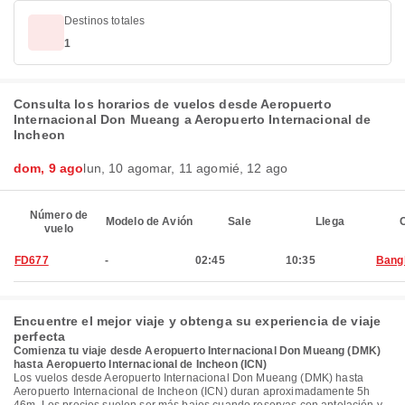
Destinos totales
1
Consulta los horarios de vuelos desde Aeropuerto
Internacional Don Mueang a Aeropuerto Internacional de
Incheon
dom, 9 ago
lun, 10 ago
mar, 11 ago
mié, 12 ago
Número de
Modelo de Avión
Sale
Llega
C
vuelo
FD677
-
02:45
10:35
Bang
Encuentre el mejor viaje y obtenga su experiencia de viaje
perfecta
Comienza tu viaje desde Aeropuerto Internacional Don Mueang (DMK)
hasta Aeropuerto Internacional de Incheon (ICN)
Los vuelos desde Aeropuerto Internacional Don Mueang (DMK) hasta
Aeropuerto Internacional de Incheon (ICN) duran aproximadamente 5h