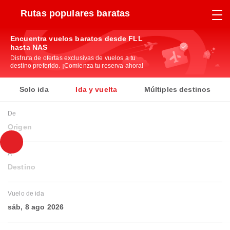
Rutas populares baratas
Encuentra vuelos baratos desde FLL
hasta NAS
Disfruta de ofertas exclusivas de vuelos a tu
destino preferido. ¡Comienza tu reserva ahora!
Solo ida
Ida y vuelta
Múltiples destinos
De
Origen
A
Destino
Vuelo de ida
sáb, 8 ago 2026