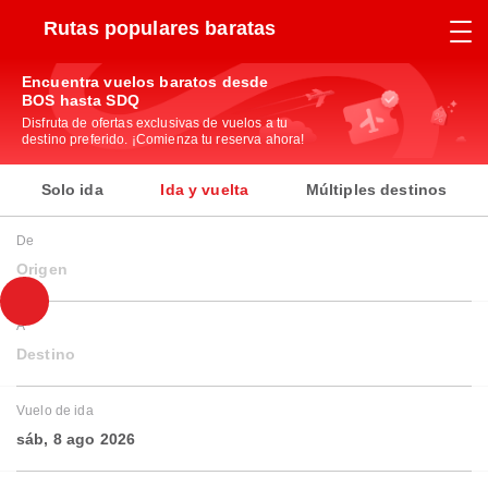
Rutas populares baratas
Encuentra vuelos baratos desde
BOS hasta SDQ
Disfruta de ofertas exclusivas de vuelos a tu
destino preferido. ¡Comienza tu reserva ahora!
Solo ida
Ida y vuelta
Múltiples destinos
De
Origen
A
Destino
Vuelo de ida
sáb, 8 ago 2026