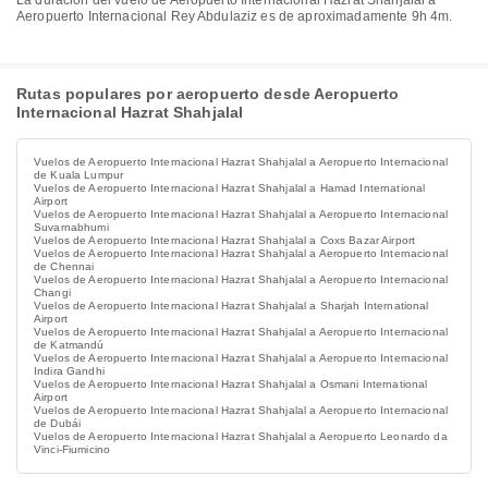
La duración del vuelo de Aeropuerto Internacional Hazrat Shahjalal a
Aeropuerto Internacional Rey Abdulaziz es de aproximadamente 9h 4m.
Rutas populares por aeropuerto desde Aeropuerto
Internacional Hazrat Shahjalal
Vuelos de Aeropuerto Internacional Hazrat Shahjalal a Aeropuerto Internacional
de Kuala Lumpur
Vuelos de Aeropuerto Internacional Hazrat Shahjalal a Hamad International
Airport
Vuelos de Aeropuerto Internacional Hazrat Shahjalal a Aeropuerto Internacional
Suvarnabhumi
Vuelos de Aeropuerto Internacional Hazrat Shahjalal a Coxs Bazar Airport
Vuelos de Aeropuerto Internacional Hazrat Shahjalal a Aeropuerto Internacional
de Chennai
Vuelos de Aeropuerto Internacional Hazrat Shahjalal a Aeropuerto Internacional
Changi
Vuelos de Aeropuerto Internacional Hazrat Shahjalal a Sharjah International
Airport
Vuelos de Aeropuerto Internacional Hazrat Shahjalal a Aeropuerto Internacional
de Katmandú
Vuelos de Aeropuerto Internacional Hazrat Shahjalal a Aeropuerto Internacional
Indira Gandhi
Vuelos de Aeropuerto Internacional Hazrat Shahjalal a Osmani International
Airport
Vuelos de Aeropuerto Internacional Hazrat Shahjalal a Aeropuerto Internacional
de Dubái
Vuelos de Aeropuerto Internacional Hazrat Shahjalal a Aeropuerto Leonardo da
Vinci-Fiumicino