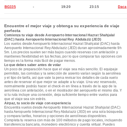
BG335
-
19:20
23:15
Daca
Encuentre el mejor viaje y obtenga su experiencia de viaje
perfecta
Comienza tu viaje desde Aeropuerto Internacional Hazrat Shahjalal
(DAC) hasta Aeropuerto Internacional Rey Abdulaziz (JED)
Los vuelos desde Aeropuerto Internacional Hazrat Shahjalal (DAC) hasta
Aeropuerto Internacional Rey Abdulaziz (JED) duran aproximadamente 9h
5m. Los precios suelen ser más bajos cuando reservas con antelación y
mantienes flexibilidad en tus fechas, por lo que comparar tus opciones con
tiempo es la forma más fácil de pagar menos.
Lo que debes saber antes de volar
Un poco de preparación hace que el viaje sea más sencillo. El equipaje
permitido, las comidas y la selección de asiento varían según la aerolínea
y el tipo de tarifa, así que vale la pena revisar los detalles de cada vuelo
antes de reservar el que mejor se adapte a tu viaje. Una vez reservado,
normalmente podrás hacer el check-in en línea a través de la app de la
aerolínea con antelación, o en el mostrador del aeropuerto el mismo día. Y
si tu ruta incluye una conexión, deja suficiente tiempo entre vuelos para
que el viaje sea sin estrés.
Airpaz, tu socio de viaje con experiencia
Encuentra vuelos desde Aeropuerto Internacional Hazrat Shahjalal (DAC)
hasta Aeropuerto Internacional Rey Abdulaziz (JED) en una sola búsqueda
y compara tarifas, horarios y opciones de aerolíneas disponibles.
Completa tu reserva con más de 100 métodos de pago locales, incluyendo
transferencia bancaria, monedero electrónico y cuenta virtual. Puedes