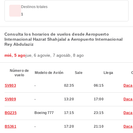
Destinos totales
1
Consulta los horarios de vuelos desde Aeropuerto
Internacional Hazrat Shahjalal a Aeropuerto Internacional
Rey Abdulaziz
mié, 5 ago
jue, 6 ago
vie, 7 ago
sáb, 8 ago
Número de
Modelo de Avión
Sale
Llega
C
vuelo
SV803
-
02:35
06:15
Daca
SV809
-
13:20
17:00
Daca
BG235
Boeing 777
17:15
23:15
Daca
BS361
-
17:20
21:10
Daca