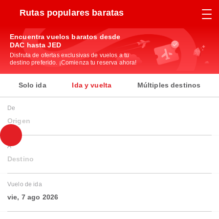
Rutas populares baratas
Encuentra vuelos baratos desde
DAC hasta JED
Disfruta de ofertas exclusivas de vuelos a tu
destino preferido. ¡Comienza tu reserva ahora!
Solo ida
Ida y vuelta
Múltiples destinos
De
Origen
A
Destino
Vuelo de ida
vie, 7 ago 2026