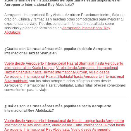
¿Qué terminales e instalaciones aeroportuarias están disponibles en
Aeropuerto Internacional Rey Abdulaziz?
Aeropuerto Internacional Rey Abdulaziz ofrece Estacionamientos, Sala de
oración, Clínica y farmacias y muchas otras comodidades para mejorar tu
experiencia de viaje. Puedes consultar información detallada sobre
servicios y planos de terminales en
Aeropuerto Internacional Rey
Abdulaziz
.
¿Cuáles son las rutas aéreas más populares desde Aeropuerto
Internacional Hazrat Shahjalal?
Vuelo desde Aeropuerto Internacional Hazrat Shahjalal hasta Aeropuerto
Internacional de Kuala Lumpur
,
Vuelo desde Aeropuerto Internacional
Hazrat Shahjalal hasta Hamad International Airport
,
Vuelo desde
Aeropuerto Internacional Hazrat Shahjalal hasta Aeropuerto Internacional
Suvarnabhumi
son las rutas aeroportuarias más populares desde
Aeropuerto Internacional Hazrat Shahjalal. Estas rutas ofrecen conexiones
convenientes para tu viaje.
¿Cuáles son las rutas aéreas más populares hacia Aeropuerto
Internacional Rey Abdulaziz?
Vuelo desde Aeropuerto Internacional de Kuala Lumpur hasta Aeropuerto
Internacional Rey Abdulaziz
,
Vuelo desde Cairo International Airport hasta
Aeropuerto Internacional Rey Abdulaziz
,
Vuelo desde Aeropuerto