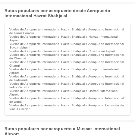
Rutas populares por aeropuerto desde Aeropuerto
Internacional Hazrat Shahjalal
Vuelos de Aeropuerto Internacional Hazrat Shahjalal a Aeropuerto Internacional
de Kuala Lumpur
Vuelos de Aeropuerto Internacional Hazrat Shahjalal a Hamad International
Airport
Vuelos de Aeropuerto Internacional Hazrat Shahjalal a Aeropuerto Internacional
Suvarnabhumi
Vuelos de Aeropuerto Internacional Hazrat Shahjalal a Coxs Bazar Airport
Vuelos de Aeropuerto Internacional Hazrat Shahjalal a Aeropuerto Internacional
de Chennai
Vuelos de Aeropuerto Internacional Hazrat Shahjalal a Aeropuerto Internacional
Changi
Vuelos de Aeropuerto Internacional Hazrat Shahjalal a Sharjah International
Airport
Vuelos de Aeropuerto Internacional Hazrat Shahjalal a Aeropuerto Internacional
de Katmandú
Vuelos de Aeropuerto Internacional Hazrat Shahjalal a Aeropuerto Internacional
Indira Gandhi
Vuelos de Aeropuerto Internacional Hazrat Shahjalal a Osmani International
Airport
Vuelos de Aeropuerto Internacional Hazrat Shahjalal a Aeropuerto Internacional
de Dubái
Vuelos de Aeropuerto Internacional Hazrat Shahjalal a Aeropuerto Leonardo da
Vinci-Fiumicino
Rutas populares por aeropuerto a Muscat International
Airport