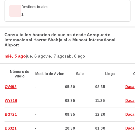
Destinos totales
1
Consulta los horarios de vuelos desde Aeropuerto
Internacional Hazrat Shahjalal a Muscat International
Airport
mié, 5 ago
jue, 6 ago
vie, 7 ago
sáb, 8 ago
Número de
Modelo de Avión
Sale
Llega
C
vuelo
OV498
-
05:30
08:35
Daca
WY316
-
08:35
11:25
Daca
BG721
-
09:35
12:20
Daca
BS321
-
20:30
01:00
Daca