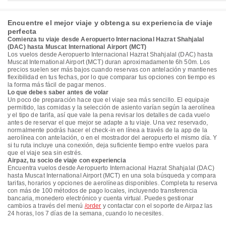
Encuentre el mejor viaje y obtenga su experiencia de viaje
perfecta
Comienza tu viaje desde Aeropuerto Internacional Hazrat Shahjalal
(DAC) hasta Muscat International Airport (MCT)
Los vuelos desde Aeropuerto Internacional Hazrat Shahjalal (DAC) hasta
Muscat International Airport (MCT) duran aproximadamente 6h 50m. Los
precios suelen ser más bajos cuando reservas con antelación y mantienes
flexibilidad en tus fechas, por lo que comparar tus opciones con tiempo es
la forma más fácil de pagar menos.
Lo que debes saber antes de volar
Un poco de preparación hace que el viaje sea más sencillo. El equipaje
permitido, las comidas y la selección de asiento varían según la aerolínea
y el tipo de tarifa, así que vale la pena revisar los detalles de cada vuelo
antes de reservar el que mejor se adapte a tu viaje. Una vez reservado,
normalmente podrás hacer el check-in en línea a través de la app de la
aerolínea con antelación, o en el mostrador del aeropuerto el mismo día. Y
si tu ruta incluye una conexión, deja suficiente tiempo entre vuelos para
que el viaje sea sin estrés.
Airpaz, tu socio de viaje con experiencia
Encuentra vuelos desde Aeropuerto Internacional Hazrat Shahjalal (DAC)
hasta Muscat International Airport (MCT) en una sola búsqueda y compara
tarifas, horarios y opciones de aerolíneas disponibles. Completa tu reserva
con más de 100 métodos de pago locales, incluyendo transferencia
bancaria, monedero electrónico y cuenta virtual. Puedes gestionar
cambios a través del menú
/order
y contactar con el soporte de Airpaz las
24 horas, los 7 días de la semana, cuando lo necesites.