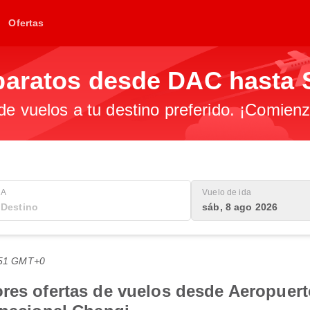
Ofertas
baratos desde DAC hasta 
 de vuelos a tu destino preferido. ¡Comien
A
Vuelo de ida
sáb, 8 ago 2026
8:51 GMT+0
res ofertas de vuelos desde Aeropuert