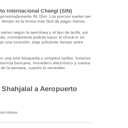
to Internacional Changi (SIN)
 aproximadamente 4h 15m. Los precios suelen ser
n tiempo es la forma más fácil de pagar menos.
arían según la aerolínea y el tipo de tarifa, así
rvado, normalmente podrás hacer el check-in en
uye una conexión, deja suficiente tiempo entre
en una sola búsqueda y compara tarifas, horarios
erencia bancaria, monedero electrónico y cuenta
s de la semana, cuando lo necesites.
t Shahjalal a Aeropuerto
sh Airlines