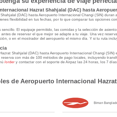
btenga su experiencia de viaje perfecta
nternacional Hazrat Shahjalal (DAC) hasta Aeropuer
 Shahjalal (DAC) hasta Aeropuerto Internacional Changi (SIN) duran
nes flexibilidad en tus fechas, por lo que comparar tus opciones co
ncillo. El equipaje permitido, las comidas y la selección de asiento v
lo antes de reservar el que mejor se adapte a tu viaje. Una vez rese
ción, o en el mostrador del aeropuerto el mismo día. Y si tu ruta incl
ncia
Hazrat Shahjalal (DAC) hasta Aeropuerto Internacional Changi (SIN) 
u reserva con más de 100 métodos de pago locales, incluyendo transf
enú
/order
y contactar con el soporte de Airpaz las 24 horas, los 7 día
bles de Aeropuerto Internacional Hazra
Biman Banglade