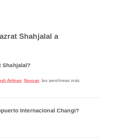
azrat Shahjalal a
t Shahjalal?
sh Airlines
,
Novoair
, las aerolíneas más
opuerto Internacional Changi?