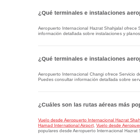
¿Qué terminales e instalaciones aero
Aeropuerto Internacional Hazrat Shahjalal ofrece Sala de oración, Taxi, Área de espera y muchos otros servicios para mejorar tu experiencia de viaje. Puedes consultar
información detallada sobre instalaciones y plano
¿Qué terminales e instalaciones aero
Aeropuerto Internacional Changi ofrece Servicio de cambio de divisas, Hotel del aeropuerto, Tren y muchas otras comodidades para mejorar tu experiencia de viaje.
Puedes consultar información detallada sobre serv
¿Cuáles son las rutas aéreas más pop
Vuelo desde Aeropuerto Internacional Hazrat Sha
Hamad International Airport
,
Vuelo desde Aeropuer
populares desde Aeropuerto Internacional Hazrat S