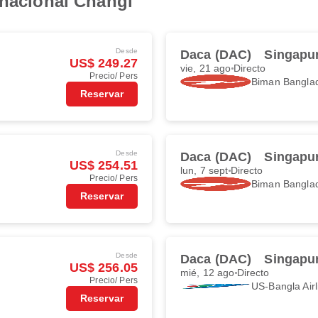
rnacional Changi
Desde
Daca (DAC)
Singapur
US$ 249.27
vie, 21 ago
Directo
Precio/ Pers
Biman Banglad
Reservar
Desde
Daca (DAC)
Singapur
US$ 254.51
lun, 7 sept
Directo
Precio/ Pers
Biman Banglad
Reservar
Desde
Daca (DAC)
Singapur
US$ 256.05
mié, 12 ago
Directo
Precio/ Pers
US-Bangla Airl
Reservar