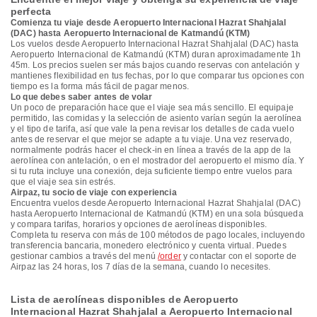
perfecta
Comienza tu viaje desde Aeropuerto Internacional Hazrat Shahjalal
(DAC) hasta Aeropuerto Internacional de Katmandú (KTM)
Los vuelos desde Aeropuerto Internacional Hazrat Shahjalal (DAC) hasta
Aeropuerto Internacional de Katmandú (KTM) duran aproximadamente 1h
45m. Los precios suelen ser más bajos cuando reservas con antelación y
mantienes flexibilidad en tus fechas, por lo que comparar tus opciones con
tiempo es la forma más fácil de pagar menos.
Lo que debes saber antes de volar
Un poco de preparación hace que el viaje sea más sencillo. El equipaje
permitido, las comidas y la selección de asiento varían según la aerolínea
y el tipo de tarifa, así que vale la pena revisar los detalles de cada vuelo
antes de reservar el que mejor se adapte a tu viaje. Una vez reservado,
normalmente podrás hacer el check-in en línea a través de la app de la
aerolínea con antelación, o en el mostrador del aeropuerto el mismo día. Y
si tu ruta incluye una conexión, deja suficiente tiempo entre vuelos para
que el viaje sea sin estrés.
Airpaz, tu socio de viaje con experiencia
Encuentra vuelos desde Aeropuerto Internacional Hazrat Shahjalal (DAC)
hasta Aeropuerto Internacional de Katmandú (KTM) en una sola búsqueda
y compara tarifas, horarios y opciones de aerolíneas disponibles.
Completa tu reserva con más de 100 métodos de pago locales, incluyendo
transferencia bancaria, monedero electrónico y cuenta virtual. Puedes
gestionar cambios a través del menú
/order
y contactar con el soporte de
Airpaz las 24 horas, los 7 días de la semana, cuando lo necesites.
Lista de aerolíneas disponibles de Aeropuerto
Internacional Hazrat Shahjalal a Aeropuerto Internacional