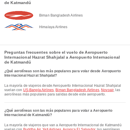
de Katmandú
Biman Bangladesh Airlines
Himalaya Airlines
Preguntas frecuentes sobre el vuelo de Aeropuerto
Internacional Hazrat Shahjalal a Aeropuerto Internacional
de Katmandú
¿Qué aerolíneas son las más populares para volar desde Aeropuerto
Internacional Hazrat Shahjalal?
La mayoría de viajeros desde Aeropuerto Internacional Hazrat Shahjalal
vuelan con
US-Bangla Airlines
,
Biman Bangladesh Airlines
,
Novoair
, las
aerolíneas más populares para salidas desde este aeropuerto.
¿Qué aerolíneas son las más populares para volar a Aeropuerto
Internacional de Katmandú?
La mayoría de viajeros que van a Aeropuerto Internacional de Katmandú
vuelan con
Buddha Air
,
Yeti Airlines
,
Avianca El Salvador
, las aerolíneas