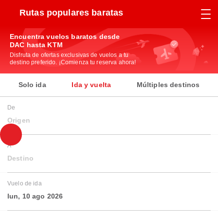
Rutas populares baratas
Encuentra vuelos baratos desde
DAC hasta KTM
Disfruta de ofertas exclusivas de vuelos a tu
destino preferido. ¡Comienza tu reserva ahora!
Solo ida
Ida y vuelta
Múltiples destinos
De
Origen
A
Destino
Vuelo de ida
lun, 10 ago 2026