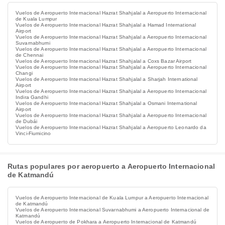
Vuelos de Aeropuerto Internacional Hazrat Shahjalal a Aeropuerto Internacional
de Kuala Lumpur
Vuelos de Aeropuerto Internacional Hazrat Shahjalal a Hamad International
Airport
Vuelos de Aeropuerto Internacional Hazrat Shahjalal a Aeropuerto Internacional
Suvarnabhumi
Vuelos de Aeropuerto Internacional Hazrat Shahjalal a Aeropuerto Internacional
de Chennai
Vuelos de Aeropuerto Internacional Hazrat Shahjalal a Coxs Bazar Airport
Vuelos de Aeropuerto Internacional Hazrat Shahjalal a Aeropuerto Internacional
Changi
Vuelos de Aeropuerto Internacional Hazrat Shahjalal a Sharjah International
Airport
Vuelos de Aeropuerto Internacional Hazrat Shahjalal a Aeropuerto Internacional
Indira Gandhi
Vuelos de Aeropuerto Internacional Hazrat Shahjalal a Osmani International
Airport
Vuelos de Aeropuerto Internacional Hazrat Shahjalal a Aeropuerto Internacional
de Dubái
Vuelos de Aeropuerto Internacional Hazrat Shahjalal a Aeropuerto Leonardo da
Vinci-Fiumicino
Rutas populares por aeropuerto a Aeropuerto Internacional
de Katmandú
Vuelos de Aeropuerto Internacional de Kuala Lumpur a Aeropuerto Internacional
de Katmandú
Vuelos de Aeropuerto Internacional Suvarnabhumi a Aeropuerto Internacional de
Katmandú
Vuelos de Aeropuerto de Pokhara a Aeropuerto Internacional de Katmandú