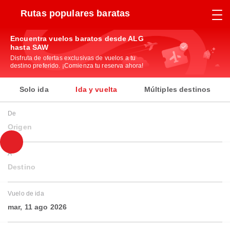
Rutas populares baratas
Encuentra vuelos baratos desde ALG
hasta SAW
Disfruta de ofertas exclusivas de vuelos a tu
destino preferido. ¡Comienza tu reserva ahora!
Solo ida
Ida y vuelta
Múltiples destinos
De
Origen
A
Destino
Vuelo de ida
mar, 11 ago 2026