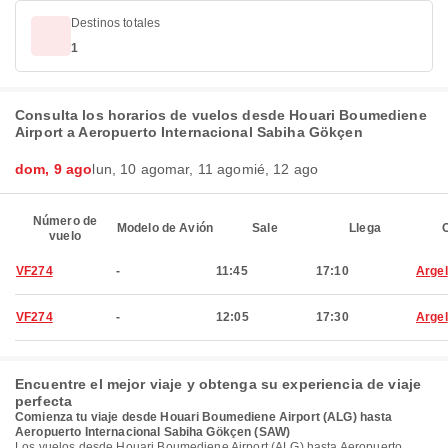
Destinos totales
1
Consulta los horarios de vuelos desde Houari Boumediene
Airport a Aeropuerto Internacional Sabiha Gökçen
dom, 9 ago
lun, 10 ago
mar, 11 ago
mié, 12 ago
Número de
Modelo de Avión
Sale
Llega
C
vuelo
VF274
-
11:45
17:10
Argel
VF274
-
12:05
17:30
Argel
Encuentre el mejor viaje y obtenga su experiencia de viaje
perfecta
Comienza tu viaje desde Houari Boumediene Airport (ALG) hasta
Aeropuerto Internacional Sabiha Gökçen (SAW)
Los vuelos desde Houari Boumediene Airport (ALG) hasta Aeropuerto