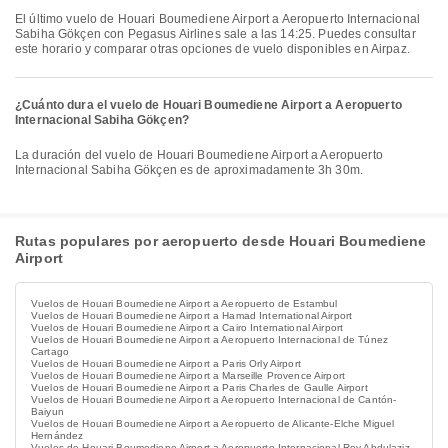
El último vuelo de Houari Boumediene Airport a Aeropuerto Internacional
Sabiha Gökçen con Pegasus Airlines sale a las 14:25. Puedes consultar
este horario y comparar otras opciones de vuelo disponibles en Airpaz.
¿Cuánto dura el vuelo de Houari Boumediene Airport a Aeropuerto
Internacional Sabiha Gökçen?
La duración del vuelo de Houari Boumediene Airport a Aeropuerto
Internacional Sabiha Gökçen es de aproximadamente 3h 30m.
Rutas populares por aeropuerto desde Houari Boumediene
Airport
Vuelos de Houari Boumediene Airport a Aeropuerto de Estambul
Vuelos de Houari Boumediene Airport a Hamad International Airport
Vuelos de Houari Boumediene Airport a Cairo International Airport
Vuelos de Houari Boumediene Airport a Aeropuerto Internacional de Túnez
Cartago
Vuelos de Houari Boumediene Airport a Paris Orly Airport
Vuelos de Houari Boumediene Airport a Marseille Provence Airport
Vuelos de Houari Boumediene Airport a Paris Charles de Gaulle Airport
Vuelos de Houari Boumediene Airport a Aeropuerto Internacional de Cantón-
Baiyun
Vuelos de Houari Boumediene Airport a Aeropuerto de Alicante-Elche Miguel
Hernández
Vuelos de Houari Boumediene Airport a Aeropuerto Internacional Rey Abdulaziz