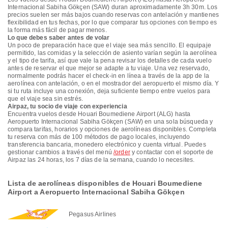
Internacional Sabiha Gökçen (SAW) duran aproximadamente 3h 30m. Los
precios suelen ser más bajos cuando reservas con antelación y mantienes
flexibilidad en tus fechas, por lo que comparar tus opciones con tiempo es
la forma más fácil de pagar menos.
Lo que debes saber antes de volar
Un poco de preparación hace que el viaje sea más sencillo. El equipaje
permitido, las comidas y la selección de asiento varían según la aerolínea
y el tipo de tarifa, así que vale la pena revisar los detalles de cada vuelo
antes de reservar el que mejor se adapte a tu viaje. Una vez reservado,
normalmente podrás hacer el check-in en línea a través de la app de la
aerolínea con antelación, o en el mostrador del aeropuerto el mismo día. Y
si tu ruta incluye una conexión, deja suficiente tiempo entre vuelos para
que el viaje sea sin estrés.
Airpaz, tu socio de viaje con experiencia
Encuentra vuelos desde Houari Boumediene Airport (ALG) hasta
Aeropuerto Internacional Sabiha Gökçen (SAW) en una sola búsqueda y
compara tarifas, horarios y opciones de aerolíneas disponibles. Completa
tu reserva con más de 100 métodos de pago locales, incluyendo
transferencia bancaria, monedero electrónico y cuenta virtual. Puedes
gestionar cambios a través del menú
/order
y contactar con el soporte de
Airpaz las 24 horas, los 7 días de la semana, cuando lo necesites.
Lista de aerolíneas disponibles de Houari Boumediene
Airport a Aeropuerto Internacional Sabiha Gökçen
Pegasus Airlines