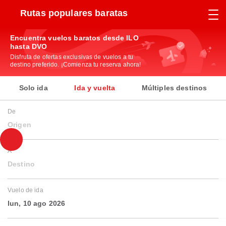
Rutas populares baratas
Encuentra vuelos baratos desde ILO
hasta DVO
Disfruta de ofertas exclusivas de vuelos a tu
destino preferido. ¡Comienza tu reserva ahora!
Solo ida
Ida y vuelta
Múltiples destinos
De
Origen
A
Destino
Vuelo de ida
lun, 10 ago 2026