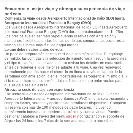
Encuentre el mejor viaje y obtenga su experiencia de viaje
perfecta
Comienza tu viaje desde Aeropuerto Internacional de Iloílo (ILO) hasta
Aeropuerto Internacional Francisco Bangoy (DVO)
Los vuelos desde Aeropuerto Internacional de Iloílo (ILO) hasta Aeropuerto
Internacional Francisco Bangoy (DVO) duran aproximadamente 1h 25m.
Los precios suelen ser más bajos cuando reservas con antelación y
mantienes flexibilidad en tus fechas, por lo que comparar tus opciones con
tiempo es la forma más fácil de pagar menos.
Lo que debes saber antes de volar
Un poco de preparación hace que el viaje sea más sencillo. El equipaje
permitido, las comidas y la selección de asiento varían según la aerolínea
y el tipo de tarifa, así que vale la pena revisar los detalles de cada vuelo
antes de reservar el que mejor se adapte a tu viaje. Una vez reservado,
normalmente podrás hacer el check-in en línea a través de la app de la
aerolínea con antelación, o en el mostrador del aeropuerto el mismo día. Y
si tu ruta incluye una conexión, deja suficiente tiempo entre vuelos para
que el viaje sea sin estrés.
Airpaz, tu socio de viaje con experiencia
Encuentra vuelos desde Aeropuerto Internacional de Iloílo (ILO) hasta
Aeropuerto Internacional Francisco Bangoy (DVO) en una sola búsqueda y
compara tarifas, horarios y opciones de aerolíneas disponibles. Completa
tu reserva con más de 100 métodos de pago locales, incluyendo
transferencia bancaria, monedero electrónico y cuenta virtual. Puedes
gestionar cambios a través del menú
/order
y contactar con el soporte de
Airpaz las 24 horas, los 7 días de la semana, cuando lo necesites.