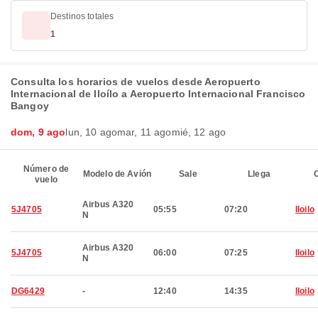
Destinos totales
1
Consulta los horarios de vuelos desde Aeropuerto
Internacional de Iloílo a Aeropuerto Internacional Francisco
Bangoy
dom, 9 ago
lun, 10 ago
mar, 11 ago
mié, 12 ago
Número de
Modelo de Avión
Sale
Llega
C
vuelo
Airbus A320
5J4705
05:55
07:20
Iloilo
N
Airbus A320
5J4705
06:00
07:25
Iloilo
N
DG6429
-
12:40
14:35
Iloilo