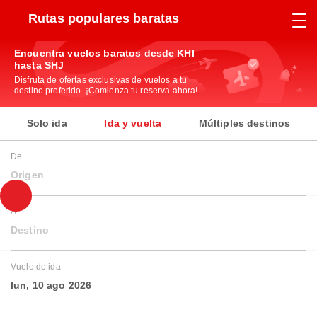
Rutas populares baratas
Encuentra vuelos baratos desde KHI
hasta SHJ
Disfruta de ofertas exclusivas de vuelos a tu
destino preferido. ¡Comienza tu reserva ahora!
Solo ida
Ida y vuelta
Múltiples destinos
De
Origen
A
Destino
Vuelo de ida
lun, 10 ago 2026