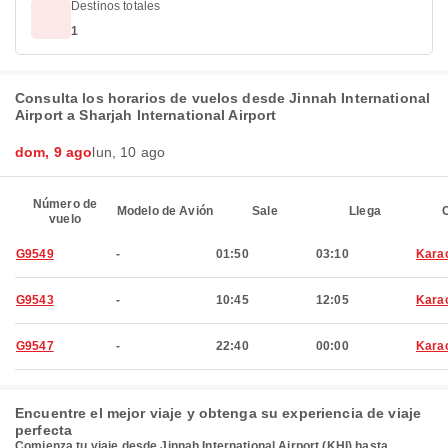
Destinos totales
1
Consulta los horarios de vuelos desde Jinnah International
Airport a Sharjah International Airport
dom, 9 ago
lun, 10 ago
Número de
Modelo de Avión
Sale
Llega
C
vuelo
G9549
-
01:50
03:10
Kara
G9543
-
10:45
12:05
Kara
G9547
-
22:40
00:00
Kara
Encuentre el mejor viaje y obtenga su experiencia de viaje
perfecta
Comienza tu viaje desde Jinnah International Airport (KHI) hasta