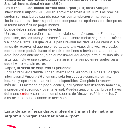
Sharjah International Airport (SHJ)
Los vuelos desde Jinnah International Airport (KHI) hasta Sharjah
International Airport (SHJ) duran aproximadamente 2h 16m. Los precios
suelen ser más bajos cuando reservas con antelación y mantienes
flexibilidad en tus fechas, por lo que comparar tus opciones con tiempo es
la forma más fácil de pagar menos.
Lo que debes saber antes de volar
Un poco de preparación hace que el viaje sea más sencillo. El equipaje
permitido, las comidas y la selección de asiento varían según la aerolínea
y el tipo de tarifa, así que vale la pena revisar los detalles de cada vuelo
antes de reservar el que mejor se adapte a tu viaje. Una vez reservado,
normalmente podrás hacer el check-in en línea a través de la app de la
aerolínea con antelación, o en el mostrador del aeropuerto el mismo día. Y
si tu ruta incluye una conexión, deja suficiente tiempo entre vuelos para
que el viaje sea sin estrés.
Airpaz, tu socio de viaje con experiencia
Encuentra vuelos desde Jinnah International Airport (KHI) hasta Sharjah
International Airport (SHJ) en una sola búsqueda y compara tarifas,
horarios y opciones de aerolíneas disponibles. Completa tu reserva con
más de 100 métodos de pago locales, incluyendo transferencia bancaria,
monedero electrónico y cuenta virtual. Puedes gestionar cambios a través
del menú
/order
y contactar con el soporte de Airpaz las 24 horas, los 7
días de la semana, cuando lo necesites.
Lista de aerolíneas disponibles de Jinnah International
Airport a Sharjah International Airport