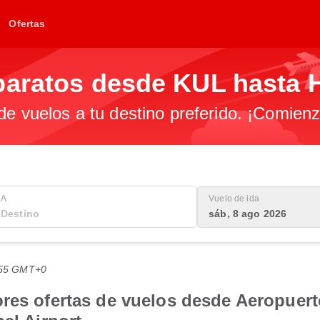
Ofertas
baratos desde KUL hasta
 de vuelos a tu destino preferido. ¡Comien
A
Vuelo de ida
sáb, 8 ago 2026
9:55 GMT+0
res ofertas de vuelos desde Aeropuert