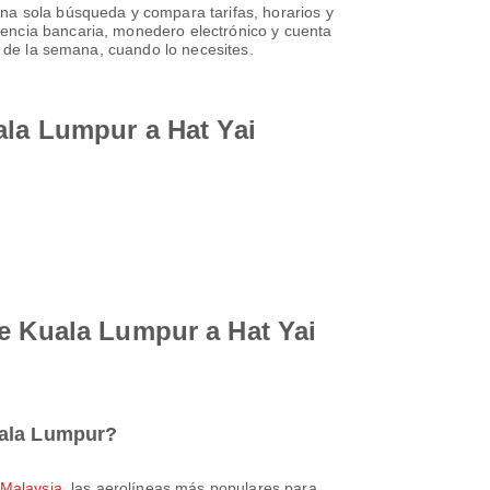
na sola búsqueda y compara tarifas, horarios y
rencia bancaria, monedero electrónico y cuenta
s de la semana, cuando lo necesites.
ala Lumpur a Hat Yai
de Kuala Lumpur a Hat Yai
uala Lumpur?
r Malaysia
, las aerolíneas más populares para