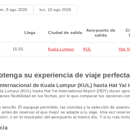
m, 9 ago 2026
lun, 10 ago 2026
Aeropuerto de
C
Llega
Ciudad de salida
salida
15:05
Kuala Lumpur
KUL
Hat Y
btenga su experiencia de viaje perfecta
nternacional de Kuala Lumpur (KUL) hasta Hat Yai I
la Lumpur (KUL) hasta Hat Yai International Airport (HDY) duran ap
nes flexibilidad en tus fechas, por lo que comparar tus opciones co
ncillo. El equipaje permitido, las comidas y la selección de asiento v
lo antes de reservar el que mejor se adapte a tu viaje. Una vez rese
ción, o en el mostrador del aeropuerto el mismo día. Y si tu ruta incl
ncia