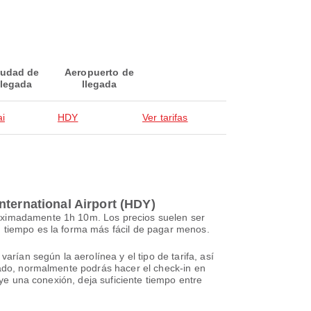
iudad de
Aeropuerto de
llegada
llegada
ai
HDY
Ver tarifas
nternational Airport (HDY)
roximadamente 1h 10m. Los precios suelen ser
n tiempo es la forma más fácil de pagar menos.
arían según la aerolínea y el tipo de tarifa, así
rvado, normalmente podrás hacer el check-in en
uye una conexión, deja suficiente tiempo entre