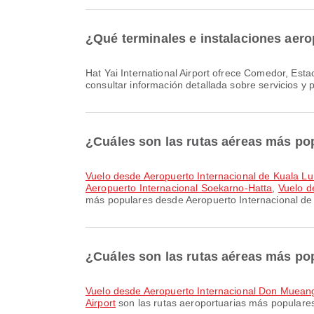
¿Qué terminales e instalaciones aerop
Hat Yai International Airport ofrece Comedor, Estacionamientos, Tienda libre de impuestos y muchas otras comodidades para mejorar tu experiencia de viaje. Puedes
consultar información detallada sobre servicios y
¿Cuáles son las rutas aéreas más po
Vuelo desde Aeropuerto Internacional de Kuala L
Aeropuerto Internacional Soekarno-Hatta
,
Vuelo d
más populares desde Aeropuerto Internacional de 
¿Cuáles son las rutas aéreas más popu
Vuelo desde Aeropuerto Internacional Don Mueang 
Airport
son las rutas aeroportuarias más populares 