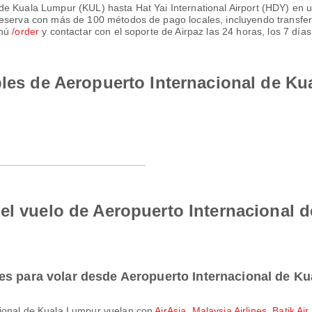
de Kuala Lumpur (KUL) hasta Hat Yai International Airport (HDY) en u
reserva con más de 100 métodos de pago locales, incluyendo transfe
enú
/order
y contactar con el soporte de Airpaz las 24 horas, los 7 día
bles de Aeropuerto Internacional de Ku
el vuelo de Aeropuerto Internacional 
es para volar desde Aeropuerto Internacional de K
cional de Kuala Lumpur vuelan con
AirAsia
,
Malaysia Airlines
,
Batik Ai