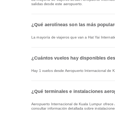
salidas desde este aeropuerto.
¿Qué aerolíneas son las más populares
La mayoría de viajeros que van a Hat Yai Internat
¿Cuántos vuelos hay disponibles desd
Hay 1 vuelos desde Aeropuerto Internacional de K
¿Qué terminales e instalaciones aero
Aeropuerto Internacional de Kuala Lumpur ofrece Alquiler de coches, Taxi, Área de espera y muchos otros servicios para mejorar tu experiencia de viaje. Puedes
consultar información detallada sobre instalacion