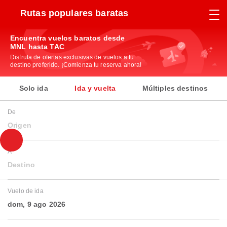
Rutas populares baratas
Encuentra vuelos baratos desde
MNL hasta TAC
Disfruta de ofertas exclusivas de vuelos a tu
destino preferido. ¡Comienza tu reserva ahora!
Solo ida
Ida y vuelta
Múltiples destinos
De
Origen
A
Destino
Vuelo de ida
dom, 9 ago 2026