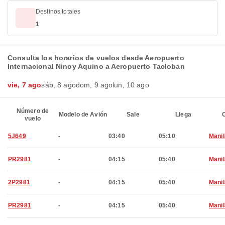
Destinos totales
1
Consulta los horarios de vuelos desde Aeropuerto
Internacional Ninoy Aquino a Aeropuerto Tacloban
vie, 7 ago
sáb, 8 ago
dom, 9 ago
lun, 10 ago
Número de
Modelo de Avión
Sale
Llega
C
vuelo
5J649
-
03:40
05:10
Manil
PR2981
-
04:15
05:40
Manil
2P2981
-
04:15
05:40
Manil
PR2981
-
04:15
05:40
Manil