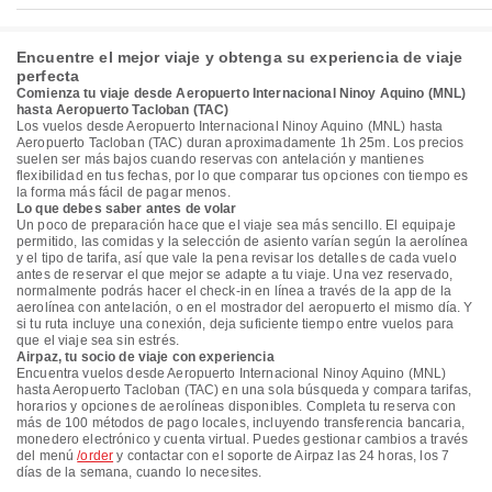
Encuentre el mejor viaje y obtenga su experiencia de viaje
perfecta
Comienza tu viaje desde Aeropuerto Internacional Ninoy Aquino (MNL)
hasta Aeropuerto Tacloban (TAC)
Los vuelos desde Aeropuerto Internacional Ninoy Aquino (MNL) hasta
Aeropuerto Tacloban (TAC) duran aproximadamente 1h 25m. Los precios
suelen ser más bajos cuando reservas con antelación y mantienes
flexibilidad en tus fechas, por lo que comparar tus opciones con tiempo es
la forma más fácil de pagar menos.
Lo que debes saber antes de volar
Un poco de preparación hace que el viaje sea más sencillo. El equipaje
permitido, las comidas y la selección de asiento varían según la aerolínea
y el tipo de tarifa, así que vale la pena revisar los detalles de cada vuelo
antes de reservar el que mejor se adapte a tu viaje. Una vez reservado,
normalmente podrás hacer el check-in en línea a través de la app de la
aerolínea con antelación, o en el mostrador del aeropuerto el mismo día. Y
si tu ruta incluye una conexión, deja suficiente tiempo entre vuelos para
que el viaje sea sin estrés.
Airpaz, tu socio de viaje con experiencia
Encuentra vuelos desde Aeropuerto Internacional Ninoy Aquino (MNL)
hasta Aeropuerto Tacloban (TAC) en una sola búsqueda y compara tarifas,
horarios y opciones de aerolíneas disponibles. Completa tu reserva con
más de 100 métodos de pago locales, incluyendo transferencia bancaria,
monedero electrónico y cuenta virtual. Puedes gestionar cambios a través
del menú
/order
y contactar con el soporte de Airpaz las 24 horas, los 7
días de la semana, cuando lo necesites.