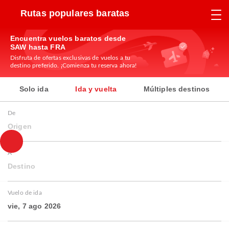
Rutas populares baratas
Encuentra vuelos baratos desde
SAW hasta FRA
Disfruta de ofertas exclusivas de vuelos a tu
destino preferido. ¡Comienza tu reserva ahora!
Solo ida
Ida y vuelta
Múltiples destinos
De
Origen
A
Destino
Vuelo de ida
vie, 7 ago 2026