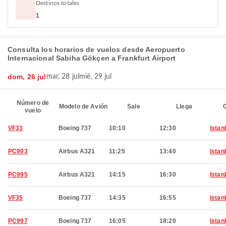
Destinos totales
1
Consulta los horarios de vuelos desde Aeropuerto
Internacional Sabiha Gökçen a Frankfurt Airport
dom, 26 jul
mar, 28 jul
mié, 29 jul
Número de
Modelo de Avión
Sale
Llega
C
vuelo
VF33
Boeing 737
10:10
12:30
Istan
PC993
Airbus A321
11:25
13:40
Istan
PC995
Airbus A321
14:15
16:30
Istan
VF35
Boeing 737
14:35
16:55
Istan
PC997
Boeing 737
16:05
18:20
Istan