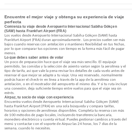
Encuentre el mejor viaje y obtenga su experiencia de viaje
perfecta
Comienza tu viaje desde Aeropuerto Internacional Sabiha Gökçen
(SAW) hasta Frankfurt Airport (FRA)
Los vuelos desde Aeropuerto Internacional Sabiha Gökçen (SAW) hasta
Frankfurt Airport (FRA) duran aproximadamente . Los precios suelen ser más
bajos cuando reservas con antelación y mantienes flexibilidad en tus fechas,
por lo que comparar tus opciones con tiempo es la forma más fácil de pagar
menos.
Lo que debes saber antes de volar
Un poco de preparación hace que el viaje sea más sencillo. El equipaje
permitido, las comidas y la selección de asiento varían según la aerolínea y el
tipo de tarifa, así que vale la pena revisar los detalles de cada vuelo antes de
reservar el que mejor se adapte a tu viaje. Una vez reservado, normalmente
podrás hacer el check-in en línea a través de la app de la aerolínea con
antelación, o en el mostrador del aeropuerto el mismo día. Y si tu ruta incluye
una conexión, deja suficiente tiempo entre vuelos para que el viaje sea sin
estrés.
Airpaz, tu socio de viaje con experiencia
Encuentra vuelos desde Aeropuerto Internacional Sabiha Gökçen (SAW)
hasta Frankfurt Airport (FRA) en una sola búsqueda y compara tarifas,
horarios y opciones de aerolíneas disponibles. Completa tu reserva con más
de 100 métodos de pago locales, incluyendo transferencia bancaria,
monedero electrónico y cuenta virtual. Puedes gestionar cambios a través del
menú y contactar con el soporte de Airpaz las 24 horas, los 7 días de la
semana, cuando lo necesites.