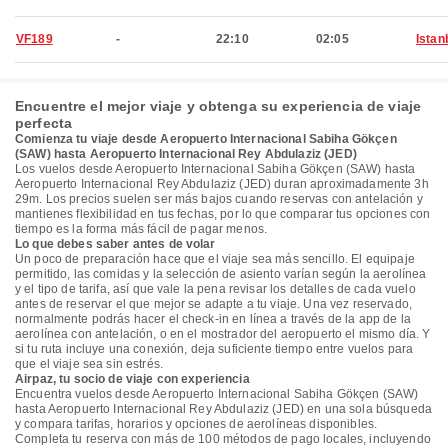
VF189
-
22:10
02:05
Istan
Encuentre el mejor viaje y obtenga su experiencia de viaje
perfecta
Comienza tu viaje desde Aeropuerto Internacional Sabiha Gökçen
(SAW) hasta Aeropuerto Internacional Rey Abdulaziz (JED)
Los vuelos desde Aeropuerto Internacional Sabiha Gökçen (SAW) hasta
Aeropuerto Internacional Rey Abdulaziz (JED) duran aproximadamente 3h
29m. Los precios suelen ser más bajos cuando reservas con antelación y
mantienes flexibilidad en tus fechas, por lo que comparar tus opciones con
tiempo es la forma más fácil de pagar menos.
Lo que debes saber antes de volar
Un poco de preparación hace que el viaje sea más sencillo. El equipaje
permitido, las comidas y la selección de asiento varían según la aerolínea
y el tipo de tarifa, así que vale la pena revisar los detalles de cada vuelo
antes de reservar el que mejor se adapte a tu viaje. Una vez reservado,
normalmente podrás hacer el check-in en línea a través de la app de la
aerolínea con antelación, o en el mostrador del aeropuerto el mismo día. Y
si tu ruta incluye una conexión, deja suficiente tiempo entre vuelos para
que el viaje sea sin estrés.
Airpaz, tu socio de viaje con experiencia
Encuentra vuelos desde Aeropuerto Internacional Sabiha Gökçen (SAW)
hasta Aeropuerto Internacional Rey Abdulaziz (JED) en una sola búsqueda
y compara tarifas, horarios y opciones de aerolíneas disponibles.
Completa tu reserva con más de 100 métodos de pago locales, incluyendo