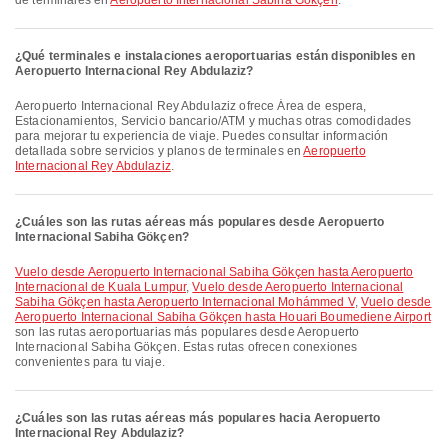
de terminales en
Aeropuerto Internacional Sabiha Gökçen
.
¿Qué terminales e instalaciones aeroportuarias están disponibles en
Aeropuerto Internacional Rey Abdulaziz?
Aeropuerto Internacional Rey Abdulaziz ofrece Área de espera,
Estacionamientos, Servicio bancario/ATM y muchas otras comodidades
para mejorar tu experiencia de viaje. Puedes consultar información
detallada sobre servicios y planos de terminales en
Aeropuerto
Internacional Rey Abdulaziz
.
¿Cuáles son las rutas aéreas más populares desde Aeropuerto
Internacional Sabiha Gökçen?
Vuelo desde Aeropuerto Internacional Sabiha Gökçen hasta Aeropuerto
Internacional de Kuala Lumpur
,
Vuelo desde Aeropuerto Internacional
Sabiha Gökçen hasta Aeropuerto Internacional Mohámmed V
,
Vuelo desde
Aeropuerto Internacional Sabiha Gökçen hasta Houari Boumediene Airport
son las rutas aeroportuarias más populares desde Aeropuerto
Internacional Sabiha Gökçen. Estas rutas ofrecen conexiones
convenientes para tu viaje.
¿Cuáles son las rutas aéreas más populares hacia Aeropuerto
Internacional Rey Abdulaziz?