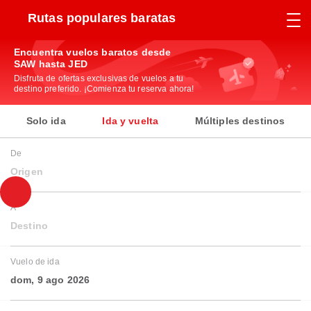
Rutas populares baratas
Encuentra vuelos baratos desde
SAW hasta JED
Disfruta de ofertas exclusivas de vuelos a tu
destino preferido. ¡Comienza tu reserva ahora!
Solo ida
Ida y vuelta
Múltiples destinos
De
Origen
A
Destino
Vuelo de ida
dom, 9 ago 2026