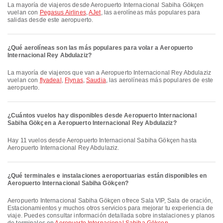
La mayoría de viajeros desde Aeropuerto Internacional Sabiha Gökçen
vuelan con
Pegasus Airlines
,
AJet
, las aerolíneas más populares para
salidas desde este aeropuerto.
¿Qué aerolíneas son las más populares para volar a Aeropuerto
Internacional Rey Abdulaziz?
La mayoría de viajeros que van a Aeropuerto Internacional Rey Abdulaziz
vuelan con
flyadeal
,
Flynas
,
Saudia
, las aerolíneas más populares de este
aeropuerto.
¿Cuántos vuelos hay disponibles desde Aeropuerto Internacional
Sabiha Gökçen a Aeropuerto Internacional Rey Abdulaziz?
Hay 11 vuelos desde Aeropuerto Internacional Sabiha Gökçen hasta
Aeropuerto Internacional Rey Abdulaziz.
¿Qué terminales e instalaciones aeroportuarias están disponibles en
Aeropuerto Internacional Sabiha Gökçen?
Aeropuerto Internacional Sabiha Gökçen ofrece Sala VIP, Sala de oración,
Estacionamientos y muchos otros servicios para mejorar tu experiencia de
viaje. Puedes consultar información detallada sobre instalaciones y planos