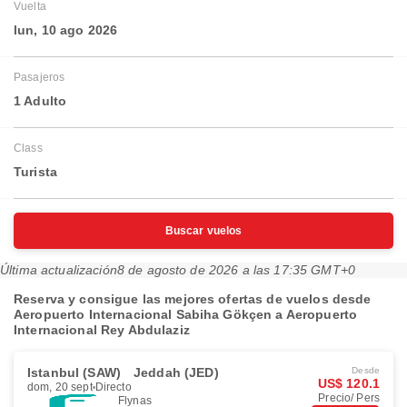
Vuelta
lun, 10 ago 2026
Pasajeros
1 Adulto
Class
Turista
Buscar vuelos
Última actualización
8 de agosto de 2026 a las 17:35 GMT+0
Reserva y consigue las mejores ofertas de vuelos desde
Aeropuerto Internacional Sabiha Gökçen a Aeropuerto
Internacional Rey Abdulaziz
Istanbul (SAW)
Jeddah (JED)
Desde
US$ 120.1
dom, 20 sept
Directo
Precio/ Pers
Flynas