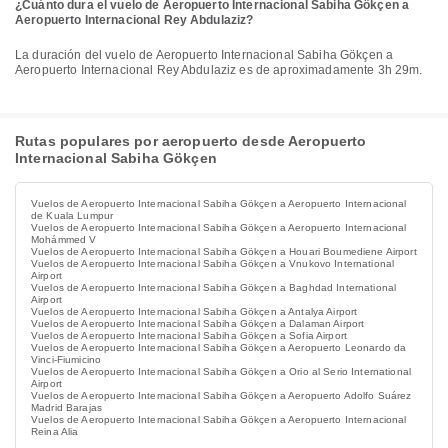
¿Cuánto dura el vuelo de Aeropuerto Internacional Sabiha Gökçen a
Aeropuerto Internacional Rey Abdulaziz?
La duración del vuelo de Aeropuerto Internacional Sabiha Gökçen a
Aeropuerto Internacional Rey Abdulaziz es de aproximadamente 3h 29m.
Rutas populares por aeropuerto desde Aeropuerto
Internacional Sabiha Gökçen
Vuelos de Aeropuerto Internacional Sabiha Gökçen a Aeropuerto Internacional
de Kuala Lumpur
Vuelos de Aeropuerto Internacional Sabiha Gökçen a Aeropuerto Internacional
Mohámmed V
Vuelos de Aeropuerto Internacional Sabiha Gökçen a Houari Boumediene Airport
Vuelos de Aeropuerto Internacional Sabiha Gökçen a Vnukovo International
Airport
Vuelos de Aeropuerto Internacional Sabiha Gökçen a Baghdad International
Airport
Vuelos de Aeropuerto Internacional Sabiha Gökçen a Antalya Airport
Vuelos de Aeropuerto Internacional Sabiha Gökçen a Dalaman Airport
Vuelos de Aeropuerto Internacional Sabiha Gökçen a Sofia Airport
Vuelos de Aeropuerto Internacional Sabiha Gökçen a Aeropuerto Leonardo da
Vinci-Fiumicino
Vuelos de Aeropuerto Internacional Sabiha Gökçen a Orio al Serio International
Airport
Vuelos de Aeropuerto Internacional Sabiha Gökçen a Aeropuerto Adolfo Suárez
Madrid Barajas
Vuelos de Aeropuerto Internacional Sabiha Gökçen a Aeropuerto Internacional
Reina Alia