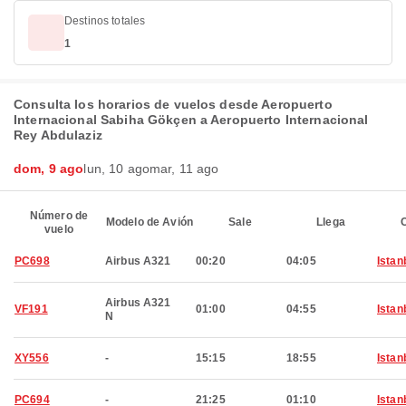
Destinos totales
1
Consulta los horarios de vuelos desde Aeropuerto
Internacional Sabiha Gökçen a Aeropuerto Internacional
Rey Abdulaziz
dom, 9 ago
lun, 10 ago
mar, 11 ago
Número de
Modelo de Avión
Sale
Llega
C
vuelo
PC698
Airbus A321
00:20
04:05
Istan
Airbus A321
VF191
01:00
04:55
Istan
N
XY556
-
15:15
18:55
Istan
PC694
-
21:25
01:10
Istan