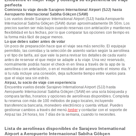
perfecta
Comienza tu viaje desde Sarajevo International Airport (SJJ) hasta
Aeropuerto Internacional Sabiha Gökçen (SAW)
Los vuelos desde Sarajevo International Airport (SJJ) hasta Aeropuerto
Internacional Sabiha Gökçen (SAW) duran aproximadamente 0h 50m. Los
precios suelen ser más bajos cuando reservas con antelación y mantienes
flexibilidad en tus fechas, por lo que comparar tus opciones con tiempo es
la forma más fácil de pagar menos.
Lo que debes saber antes de volar
Un poco de preparación hace que el viaje sea más sencillo. El equipaje
permitido, las comidas y la selección de asiento varían según la aerolínea
y el tipo de tarifa, así que vale la pena revisar los detalles de cada vuelo
antes de reservar el que mejor se adapte a tu viaje. Una vez reservado,
normalmente podrás hacer el check-in en línea a través de la app de la
aerolínea con antelación, o en el mostrador del aeropuerto el mismo día. Y
si tu ruta incluye una conexión, deja suficiente tiempo entre vuelos para
que el viaje sea sin estrés.
Airpaz, tu socio de viaje con experiencia
Encuentra vuelos desde Sarajevo International Airport (SJJ) hasta
Aeropuerto Internacional Sabiha Gökçen (SAW) en una sola búsqueda y
compara tarifas, horarios y opciones de aerolíneas disponibles. Completa
tu reserva con más de 100 métodos de pago locales, incluyendo
transferencia bancaria, monedero electrónico y cuenta virtual. Puedes
gestionar cambios a través del menú
/order
y contactar con el soporte de
Airpaz las 24 horas, los 7 días de la semana, cuando lo necesites.
Lista de aerolíneas disponibles de Sarajevo International
Airport a Aeropuerto Internacional Sabiha Gökçen