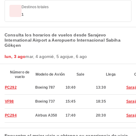
Destinos totales
1
Consulta los horarios de vuelos desde Sarajevo
International Airport a Aeropuerto Internacional Sabiha
Gökçen
lun, 3 ago
mar, 4 ago
mié, 5 ago
jue, 6 ago
Número de
Modelo de Avión
Sale
Llega
C
vuelo
PC292
Boeing 787
10:40
13:30
Sara
VF98
Boeing 737
15:45
18:35
Sara
PC294
Airbus A350
17:40
20:30
Sara
Encuentre el mejor viaje y obtenga su experiencia de viaje