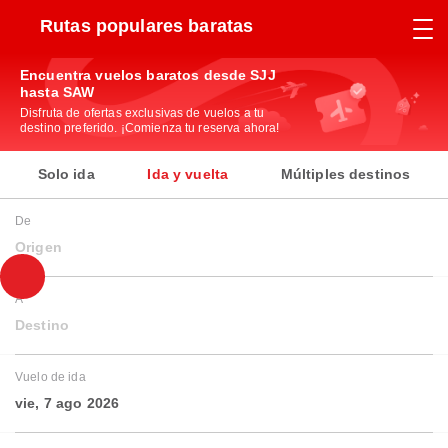
Rutas populares baratas
Encuentra vuelos baratos desde SJJ
hasta SAW
Disfruta de ofertas exclusivas de vuelos a tu
destino preferido. ¡Comienza tu reserva ahora!
Solo ida
Ida y vuelta
Múltiples destinos
De
Origen
A
Destino
Vuelo de ida
vie, 7 ago 2026