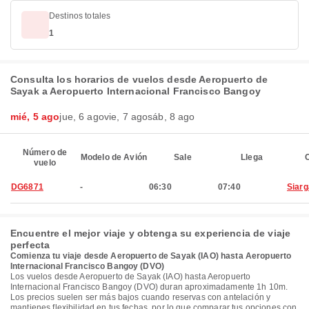
Destinos totales
1
Consulta los horarios de vuelos desde Aeropuerto de
Sayak a Aeropuerto Internacional Francisco Bangoy
mié, 5 ago
jue, 6 ago
vie, 7 ago
sáb, 8 ago
Número de
Modelo de Avión
Sale
Llega
C
vuelo
DG6871
-
06:30
07:40
Siar
Encuentre el mejor viaje y obtenga su experiencia de viaje
perfecta
Comienza tu viaje desde Aeropuerto de Sayak (IAO) hasta Aeropuerto
Internacional Francisco Bangoy (DVO)
Los vuelos desde Aeropuerto de Sayak (IAO) hasta Aeropuerto
Internacional Francisco Bangoy (DVO) duran aproximadamente 1h 10m.
Los precios suelen ser más bajos cuando reservas con antelación y
mantienes flexibilidad en tus fechas, por lo que comparar tus opciones con