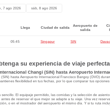
e, 7 ago 2026
sáb, 8 ago 2026
Aeropuerto de
C
Llega
Ciudad de salida
salida
05:45
Singapur
SIN
Davao
btenga su experiencia de viaje perfecta
Internacional Changi (SIN) hasta Aeropuerto Intern
i (SIN) hasta Aeropuerto Internacional Francisco Bangoy (DVO) dur
ntienes flexibilidad en tus fechas, por lo que comparar tus opciones
ncillo. El equipaje permitido, las comidas y la selección de asiento v
lo antes de reservar el que mejor se adapte a tu viaje. Una vez rese
ción, o en el mostrador del aeropuerto el mismo día. Y si tu ruta incl