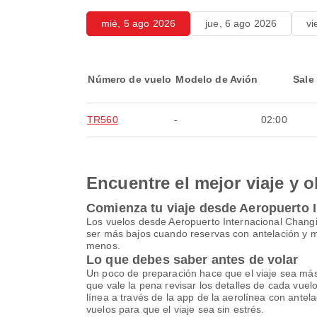
mié, 5 ago 2026
jue, 6 ago 2026
vi
Número de vuelo
Modelo de Avión
Sale
TR560
-
02:00
Encuentre el mejor viaje y o
Comienza tu viaje desde Aeropuerto 
Los vuelos desde Aeropuerto Internacional Chang
ser más bajos cuando reservas con antelación y ma
menos.
Lo que debes saber antes de volar
Un poco de preparación hace que el viaje sea más se
que vale la pena revisar los detalles de cada vue
línea a través de la app de la aerolínea con antela
vuelos para que el viaje sea sin estrés.