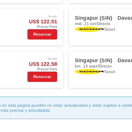
Desde
Singapur (SIN)
Davao
US$ 122.51
mié, 21 oct
Directo
Precio/ Pers
Scoot
Reservar
Desde
Singapur (SIN)
Davao
US$ 122.58
lun, 14 sept
Directo
Precio/ Pers
Scoot
Reservar
 en esta página pueden no estar actualizados y estar sujetos a cambi
 más precisa y actualizada.