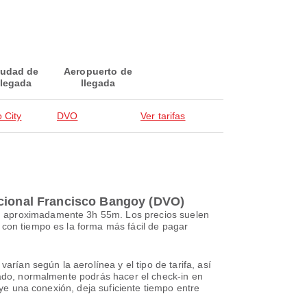
iudad de
Aeropuerto de
llegada
llegada
 City
DVO
Ver tarifas
acional Francisco Bangoy (DVO)
an aproximadamente 3h 55m. Los precios suelen
 con tiempo es la forma más fácil de pagar
arían según la aerolínea y el tipo de tarifa, así
rvado, normalmente podrás hacer el check-in en
uye una conexión, deja suficiente tiempo entre