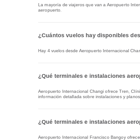
La mayoría de viajeros que van a Aeropuerto Int
aeropuerto.
¿Cuántos vuelos hay disponibles des
Hay 4 vuelos desde Aeropuerto Internacional Cha
¿Qué terminales e instalaciones aero
Aeropuerto Internacional Changi ofrece Tren, Clínica y farmacias, Área de espera y muchos otros servicios para mejorar tu experiencia de viaje. Puedes consultar
información detallada sobre instalaciones y plano
¿Qué terminales e instalaciones aero
Aeropuerto Internacional Francisco Bangoy ofrece Sala de oración, Estacionamientos, Servicio bancario/ATM y muchas otras comodidades para mejorar tu experiencia