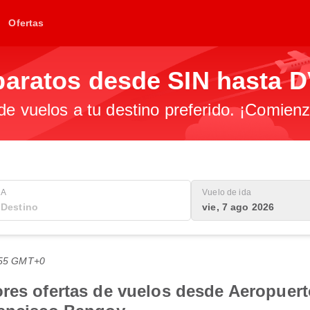
Ofertas
baratos desde SIN hasta 
 de vuelos a tu destino preferido. ¡Comien
A
Vuelo de ida
vie, 7 ago 2026
8:55 GMT+0
res ofertas de vuelos desde Aeropuert