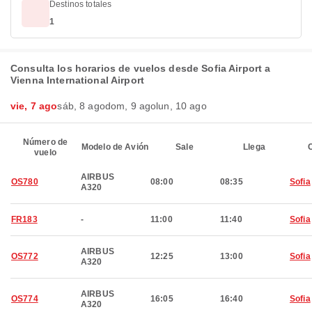
Destinos totales
1
Consulta los horarios de vuelos desde Sofia Airport a
Vienna International Airport
vie, 7 ago
sáb, 8 ago
dom, 9 ago
lun, 10 ago
Número de
Modelo de Avión
Sale
Llega
C
vuelo
AIRBUS
OS780
08:00
08:35
Sofia
A320
FR183
-
11:00
11:40
Sofia
AIRBUS
OS772
12:25
13:00
Sofia
A320
AIRBUS
OS774
16:05
16:40
Sofia
A320