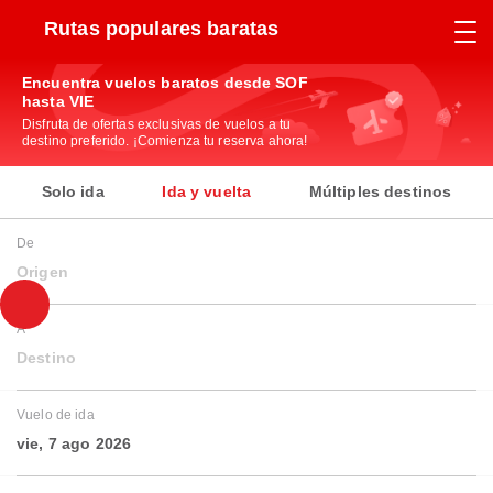
Rutas populares baratas
Encuentra vuelos baratos desde SOF
hasta VIE
Disfruta de ofertas exclusivas de vuelos a tu
destino preferido. ¡Comienza tu reserva ahora!
Solo ida
Ida y vuelta
Múltiples destinos
De
Origen
A
Destino
Vuelo de ida
vie, 7 ago 2026