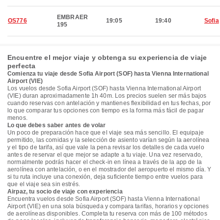
EMBRAER
OS776
19:05
19:40
Sofia
195
Encuentre el mejor viaje y obtenga su experiencia de viaje
perfecta
Comienza tu viaje desde Sofia Airport (SOF) hasta Vienna International
Airport (VIE)
Los vuelos desde Sofia Airport (SOF) hasta Vienna International Airport
(VIE) duran aproximadamente 1h 40m. Los precios suelen ser más bajos
cuando reservas con antelación y mantienes flexibilidad en tus fechas, por
lo que comparar tus opciones con tiempo es la forma más fácil de pagar
menos.
Lo que debes saber antes de volar
Un poco de preparación hace que el viaje sea más sencillo. El equipaje
permitido, las comidas y la selección de asiento varían según la aerolínea
y el tipo de tarifa, así que vale la pena revisar los detalles de cada vuelo
antes de reservar el que mejor se adapte a tu viaje. Una vez reservado,
normalmente podrás hacer el check-in en línea a través de la app de la
aerolínea con antelación, o en el mostrador del aeropuerto el mismo día. Y
si tu ruta incluye una conexión, deja suficiente tiempo entre vuelos para
que el viaje sea sin estrés.
Airpaz, tu socio de viaje con experiencia
Encuentra vuelos desde Sofia Airport (SOF) hasta Vienna International
Airport (VIE) en una sola búsqueda y compara tarifas, horarios y opciones
de aerolíneas disponibles. Completa tu reserva con más de 100 métodos