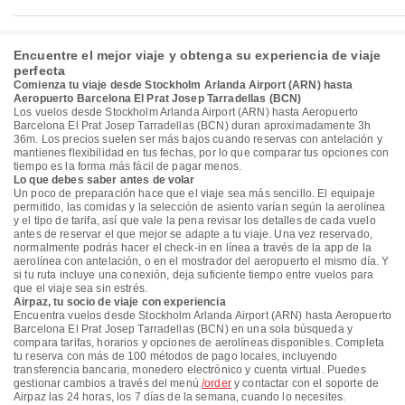
Encuentre el mejor viaje y obtenga su experiencia de viaje
perfecta
Comienza tu viaje desde Stockholm Arlanda Airport (ARN) hasta
Aeropuerto Barcelona El Prat Josep Tarradellas (BCN)
Los vuelos desde Stockholm Arlanda Airport (ARN) hasta Aeropuerto
Barcelona El Prat Josep Tarradellas (BCN) duran aproximadamente 3h
36m. Los precios suelen ser más bajos cuando reservas con antelación y
mantienes flexibilidad en tus fechas, por lo que comparar tus opciones con
tiempo es la forma más fácil de pagar menos.
Lo que debes saber antes de volar
Un poco de preparación hace que el viaje sea más sencillo. El equipaje
permitido, las comidas y la selección de asiento varían según la aerolínea
y el tipo de tarifa, así que vale la pena revisar los detalles de cada vuelo
antes de reservar el que mejor se adapte a tu viaje. Una vez reservado,
normalmente podrás hacer el check-in en línea a través de la app de la
aerolínea con antelación, o en el mostrador del aeropuerto el mismo día. Y
si tu ruta incluye una conexión, deja suficiente tiempo entre vuelos para
que el viaje sea sin estrés.
Airpaz, tu socio de viaje con experiencia
Encuentra vuelos desde Stockholm Arlanda Airport (ARN) hasta Aeropuerto
Barcelona El Prat Josep Tarradellas (BCN) en una sola búsqueda y
compara tarifas, horarios y opciones de aerolíneas disponibles. Completa
tu reserva con más de 100 métodos de pago locales, incluyendo
transferencia bancaria, monedero electrónico y cuenta virtual. Puedes
gestionar cambios a través del menú
/order
y contactar con el soporte de
Airpaz las 24 horas, los 7 días de la semana, cuando lo necesites.