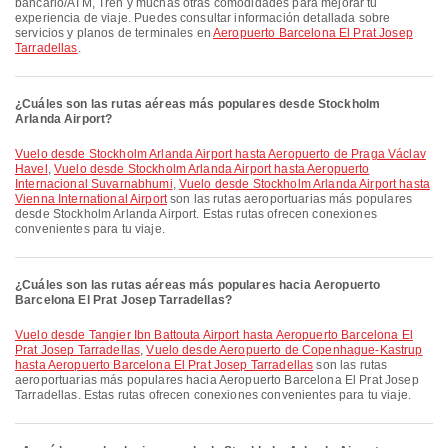
bancario/ATM, Tren y muchas otras comodidades para mejorar tu
experiencia de viaje. Puedes consultar información detallada sobre
servicios y planos de terminales en
Aeropuerto Barcelona El Prat Josep
Tarradellas
.
¿Cuáles son las rutas aéreas más populares desde Stockholm
Arlanda Airport?
Vuelo desde Stockholm Arlanda Airport hasta Aeropuerto de Praga Václav
Havel
,
Vuelo desde Stockholm Arlanda Airport hasta Aeropuerto
Internacional Suvarnabhumi
,
Vuelo desde Stockholm Arlanda Airport hasta
Vienna International Airport
son las rutas aeroportuarias más populares
desde Stockholm Arlanda Airport. Estas rutas ofrecen conexiones
convenientes para tu viaje.
¿Cuáles son las rutas aéreas más populares hacia Aeropuerto
Barcelona El Prat Josep Tarradellas?
Vuelo desde Tangier Ibn Battouta Airport hasta Aeropuerto Barcelona El
Prat Josep Tarradellas
,
Vuelo desde Aeropuerto de Copenhague-Kastrup
hasta Aeropuerto Barcelona El Prat Josep Tarradellas
son las rutas
aeroportuarias más populares hacia Aeropuerto Barcelona El Prat Josep
Tarradellas. Estas rutas ofrecen conexiones convenientes para tu viaje.