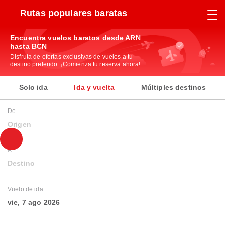
Rutas populares baratas
Encuentra vuelos baratos desde ARN
hasta BCN
Disfruta de ofertas exclusivas de vuelos a tu
destino preferido. ¡Comienza tu reserva ahora!
Solo ida
Ida y vuelta
Múltiples destinos
De
Origen
A
Destino
Vuelo de ida
vie, 7 ago 2026