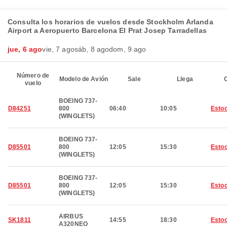
Consulta los horarios de vuelos desde Stockholm Arlanda
Airport a Aeropuerto Barcelona El Prat Josep Tarradellas
jue, 6 ago
vie, 7 ago
sáb, 8 ago
dom, 9 ago
Número de
Modelo de Avión
Sale
Llega
C
vuelo
BOEING 737-
D84251
800
06:40
10:05
Esto
(WINGLETS)
BOEING 737-
D85501
800
12:05
15:30
Esto
(WINGLETS)
BOEING 737-
D85501
800
12:05
15:30
Esto
(WINGLETS)
AIRBUS
SK1811
14:55
18:30
Esto
A320NEO