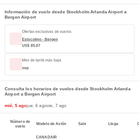
Información de vuelo desde Stockholm Arlanda Airport a
Bergen Airport
Ofertas exclusivas de vuelos
Estocolmo - Bergen
US$ 85.07
Mes de tarifa más baja
sep
Consulta los horarios de vuelos desde Stockholm Arlanda
Airport a Bergen Airport
mié, 5 ago
jue, 6 ago
vie, 7 ago
Número de
Modelo de Avión
Sale
Llega
C
vuelo
CANADAIR