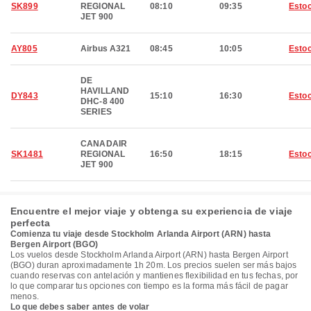
SK899
REGIONAL
08:10
09:35
Esto
JET 900
AY805
Airbus A321
08:45
10:05
Esto
DE
HAVILLAND
DY843
15:10
16:30
Esto
DHC-8 400
SERIES
CANADAIR
SK1481
REGIONAL
16:50
18:15
Esto
JET 900
Encuentre el mejor viaje y obtenga su experiencia de viaje
perfecta
Comienza tu viaje desde Stockholm Arlanda Airport (ARN) hasta
Bergen Airport (BGO)
Los vuelos desde Stockholm Arlanda Airport (ARN) hasta Bergen Airport
(BGO) duran aproximadamente 1h 20m. Los precios suelen ser más bajos
cuando reservas con antelación y mantienes flexibilidad en tus fechas, por
lo que comparar tus opciones con tiempo es la forma más fácil de pagar
menos.
Lo que debes saber antes de volar