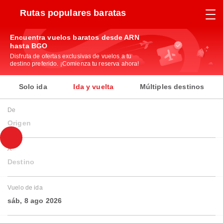
Rutas populares baratas
Encuentra vuelos baratos desde ARN
hasta BGO
Disfruta de ofertas exclusivas de vuelos a tu
destino preferido. ¡Comienza tu reserva ahora!
Solo ida
Ida y vuelta
Múltiples destinos
De
Origen
A
Destino
Vuelo de ida
sáb, 8 ago 2026