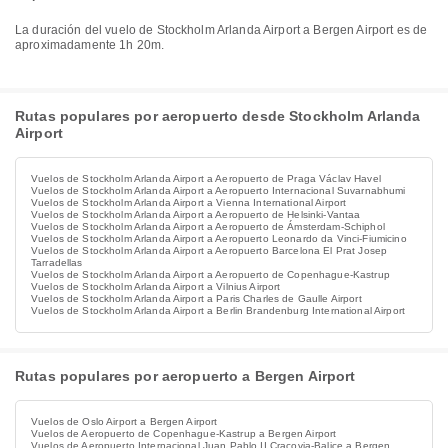
La duración del vuelo de Stockholm Arlanda Airport a Bergen Airport es de
aproximadamente 1h 20m.
Rutas populares por aeropuerto desde Stockholm Arlanda
Airport
Vuelos de Stockholm Arlanda Airport a Aeropuerto de Praga Václav Havel
Vuelos de Stockholm Arlanda Airport a Aeropuerto Internacional Suvarnabhumi
Vuelos de Stockholm Arlanda Airport a Vienna International Airport
Vuelos de Stockholm Arlanda Airport a Aeropuerto de Helsinki-Vantaa
Vuelos de Stockholm Arlanda Airport a Aeropuerto de Ámsterdam-Schiphol
Vuelos de Stockholm Arlanda Airport a Aeropuerto Leonardo da Vinci-Fiumicino
Vuelos de Stockholm Arlanda Airport a Aeropuerto Barcelona El Prat Josep
Tarradellas
Vuelos de Stockholm Arlanda Airport a Aeropuerto de Copenhague-Kastrup
Vuelos de Stockholm Arlanda Airport a Vilnius Airport
Vuelos de Stockholm Arlanda Airport a Paris Charles de Gaulle Airport
Vuelos de Stockholm Arlanda Airport a Berlin Brandenburg International Airport
Rutas populares por aeropuerto a Bergen Airport
Vuelos de Oslo Airport a Bergen Airport
Vuelos de Aeropuerto de Copenhague-Kastrup a Bergen Airport
Vuelos de Aeropuerto Internacional Juan Pablo II Cracovia-Balice a Bergen