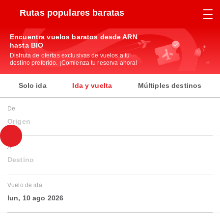
Rutas populares baratas
Encuentra vuelos baratos desde ARN
hasta BIO
Disfruta de ofertas exclusivas de vuelos a tu
destino preferido. ¡Comienza tu reserva ahora!
Solo ida
Ida y vuelta
Múltiples destinos
De
Origen
A
Destino
Vuelo de ida
lun, 10 ago 2026