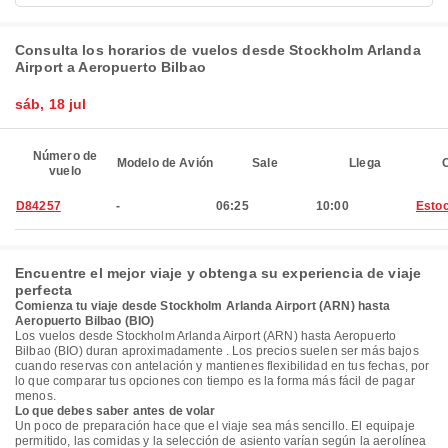
Consulta los horarios de vuelos desde Stockholm Arlanda
Airport a Aeropuerto Bilbao
sáb, 18 jul
Número de
Modelo de Avión
Sale
Llega
C
vuelo
D84257
-
06:25
10:00
Esto
Encuentre el mejor viaje y obtenga su experiencia de viaje
perfecta
Comienza tu viaje desde Stockholm Arlanda Airport (ARN) hasta
Aeropuerto Bilbao (BIO)
Los vuelos desde Stockholm Arlanda Airport (ARN) hasta Aeropuerto
Bilbao (BIO) duran aproximadamente . Los precios suelen ser más bajos
cuando reservas con antelación y mantienes flexibilidad en tus fechas, por
lo que comparar tus opciones con tiempo es la forma más fácil de pagar
menos.
Lo que debes saber antes de volar
Un poco de preparación hace que el viaje sea más sencillo. El equipaje
permitido, las comidas y la selección de asiento varían según la aerolínea